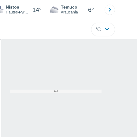
Nistos
Temuco
Osorno
14°
6°
Hautes-Pyrénées
Araucanía
Los Lagos
°C