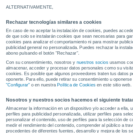
12/12/2026
21/03/2027
ALTERNATIVAMENTE,
Faltan 126 días
Rechazar tecnologías similares a cookies
En caso de no aceptar la instalación de cookies, puedes accede
Parte de nieve hoy
de que solo se instalarán cookies que sean necesarias para garan
cookies para analizar el comportamiento ni para mostrar publici
publicidad general no personalizada. Puedes rechazar la instala
Pistas por dificultad
1
2
4
1
abono pulsando el botón "Rechazar".
Con su consentimiento, nosotros y
nuestros socios
usamos cooki
almacenar, acceder y procesar datos personales como su visita e
Kilómetros esquiables
- / 43
cookies. Es posible que algunos proveedores traten tus datos pe
oponerte. Para ello, puede retirar su consentimiento u oponerse
"Configurar"
o en nuestra
Política de Cookies
en este sitio web.
Pistas abiertas
0 / 8
Nosotros y nuestros socios hacemos el siguiente trata
Remontes
0 / 0
Almacenar la información en un dispositivo y/o acceder a ella, 
perfiles para publicidad personalizada, utilizar perfiles para sele
personalizar el contenido, uso de perfiles para la selección de c
medir el rendimiento del contenido, comprender al público a tra
procedentes de diferentes fuentes, desarrollo y mejora de los se