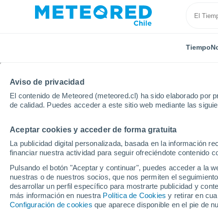
Tiempo
No
Aviso de privacidad
El contenido de Meteored (meteored.cl) ha sido elaborado por pr
de calidad. Puedes acceder a este sitio web mediante las sigui
Aceptar cookies y acceder de forma gratuita
Inicio
Francia
Occitania
Altos Pirineos
Nisto
La publicidad digital personalizada, basada en la información r
financiar nuestra actividad para seguir ofreciéndote contenido c
Cerrada
Pulsando el botón "Aceptar y continuar", puedes acceder a la w
nuestras o de nuestros socios, que nos permiten el seguimiento
Nistos
desarrollar un perfil específico para mostrarte publicidad y co
más información en nuestra
Política de Cookies
y retirar en cu
Configuración de cookies
que aparece disponible en el pie de n
Apertura
Cierre