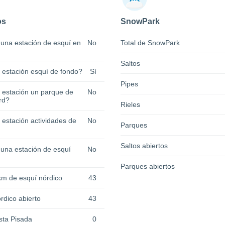
os
SnowPark
 una estación de esquí en
No
Total de SnowPark
Saltos
a estación esquí de fondo?
Sí
Pipes
a estación un parque de
No
rd?
Rieles
 estación actividades de
No
Parques
Saltos abiertos
 una estación de esquí
No
Parques abiertos
km de esquí nórdico
43
rdico abierto
43
sta Pisada
0