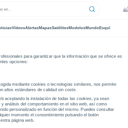
ticias
Vídeos
Alertas
Mapas
Satélites
Modelos
Mundo
Esquí
ofesionales para garantizar que la información que se ofrece es
entes opciones:
s
Esquí
ecogida mediante cookies o tecnologías similares, nos permite
on altos estándares de calidad sin coste.
El Tiempo en Nistos
eb aceptando la instalación de todas las cookies, ya sean
 y análisis del comportamiento en el sitio web, así como
ntenido personalizado en función del mismo. Puedes consultar
Hoy
Mañana
Domingo
alquier momento el consentimiento pulsando el botón
7 Ago
8 Ago
9 Ago
uestra página web.