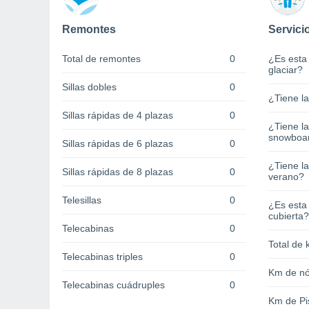
Remontes
Servici
Total de remontes
0
¿Es esta
glaciar?
Sillas dobles
0
¿Tiene l
Sillas rápidas de 4 plazas
0
¿Tiene l
snowboa
Sillas rápidas de 6 plazas
0
¿Tiene la
Sillas rápidas de 8 plazas
0
verano?
Telesillas
0
¿Es esta
cubierta?
Telecabinas
0
Total de 
Telecabinas triples
0
Km de nó
Telecabinas cuádruples
0
Km de Pi