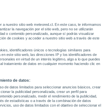
21°
/
13°
25°
/
12°
24°
/
11°
r a nuestro sitio web meteored.cl. En este caso, te informamos
tizar la navegación por el sitio web, pero no se utilizarán
dad o contenido personalizado, aunque sí podrás visualizar
ción de cookies y acceder a nuestro sitio web a través de este
Estado de la nieve
es, identificadores únicos o tecnologías similares para
Espesor de nieve en la base
-
n este sitio web, las direcciones IP y los identificadores de
rsonales en virtud de un interés legítimo, algo a lo que puedes
Espesor de nieve en la parte superior
-
 al tratamiento de datos en cualquier momento haciendo clic en
Tipo de nieve en la base
-
miento de datos:
Tipo de nieve en la parte superior
-
uso de datos limitados para seleccionar anuncios básicos, crear
ccionar la publicidad personalizada, crear un perfil para
ontenido personalizado, medir el rendimiento de la publicidad,
vés de estadísticas o a través de la combinación de datos
rvicios, uso de datos limitados con el objetivo de seleccionar el