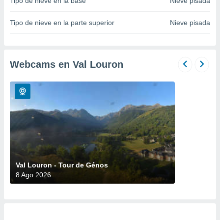
Tipo de nieve en la base
Nieve pisada
do en
 mismo.
Tipo de nieve en la parte superior
Nieve pisada
sultar más
 en nuestra
 Cookies
y
ualquier
Webcams en Val Louron
ento
 botón
ación de
kies
 disponible
e nuestra
.
IVAMENTE,
Val Louron - Tour de Génos
8 Ago 2026
as
 a cookies
 no aceptar
ón de