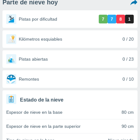
Parte de nieve hoy
ediante
ecnologías
nos permite
Pistas por dificultad
7
7
8
1
estra
ara seguir
e contenido
stándares
Kilómetros esquiables
0 / 20
ACEPTAR
sin coste.
Y
CONTINUAR
 botón
continuar",
Pistas abiertas
0 / 23
der a la
CONFIGURACIÓN
ndo la
 de todas
Remontes
0 / 10
, ya sean
de nuestros
 nos
Estado de la nieve
 y análisis
Espesor de nieve en la base
80 cm
tamiento en
b, así como
un perfil
Espesor de nieve en la parte superior
90 cm
para
ublicidad y