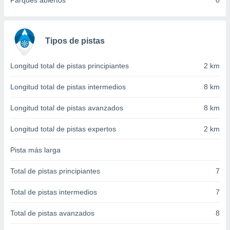
Parques abiertos
0
 seleccionar
o.
calización
precisa e
Tipos de pistas
ión mediante
, publicidad
Longitud total de pistas principiantes
2 km
dos,
Longitud total de pistas intermedios
8 km
 publicidad
,
Longitud total de pistas avanzados
8 km
ón de
 desarrollo
Longitud total de pistas expertos
2 km
s.
Pista más larga
tros 1199
ios
Total de pistas principiantes
7
Total de pistas intermedios
7
Total de pistas avanzados
8