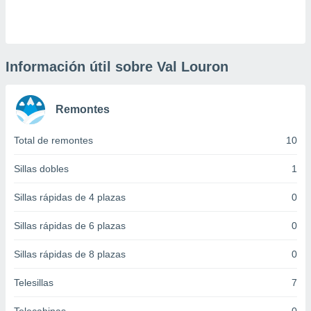
 botón
.
nto,
Información útil sobre Val Louron
cios
kies,
Remontes
ores únicos
as similares
nar,
Total de remontes
10
rocesar
onales como
Sillas dobles
1
 este sitio
recciones IP
Sillas rápidas de 4 plazas
0
ficadores de
 posible
Sillas rápidas de 6 plazas
0
s
 traten tus
Sillas rápidas de 8 plazas
0
nales en
 interés
go a lo que
Telesillas
7
nerte. Para
retirar su