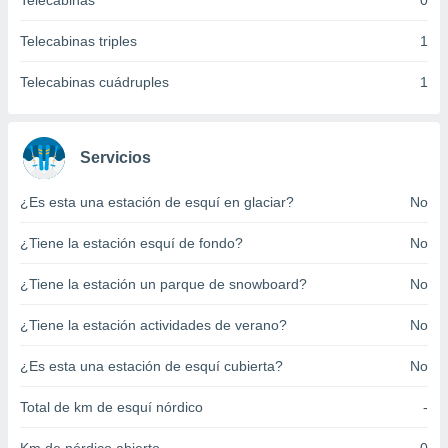
Telecabinas
0
ento u
Telecabinas triples
1
 de datos
er momento
Telecabinas cuádruples
1
ic en
o en
 Cookies
en
Servicios
eb.
¿Es esta una estación de esquí en glaciar?
No
y
socios
¿Tiene la estación esquí de fondo?
No
el
to de
¿Tiene la estación un parque de snowboard?
No
¿Tiene la estación actividades de verano?
No
la
 en un
 y/o acceder
¿Es esta una estación de esquí cubierta?
No
 de datos
ara
Total de km de esquí nórdico
-
 anuncios
ar perfiles