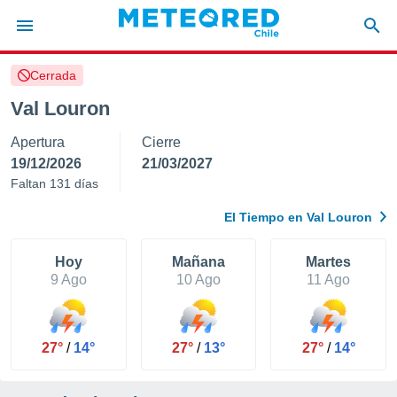
Cerrada
privacidad
Val Louron
o de
eteored.cl)
Apertura
Cierre
borado por
es para
19/12/2026
21/03/2027
ue la
Faltan 131 días
 que se
e calidad.
El Tiempo en Val Louron
eder a este
ediante las
opciones:
Hoy
Mañana
Martes
9 Ago
10 Ago
11 Ago
ookies y
e forma
27°
/
14°
27°
/
13°
27°
/
14°
d digital
ada, basada
mación