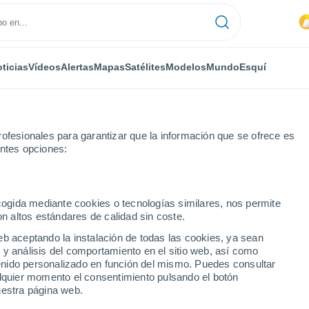
ticias
Vídeos
Alertas
Mapas
Satélites
Modelos
Mundo
Esquí
ofesionales para garantizar que la información que se ofrece es
entes opciones:
ecogida mediante cookies o tecnologías similares, nos permite
on altos estándares de calidad sin coste.
El Tiempo en Cogne
eb aceptando la instalación de todas las cookies, ya sean
 y análisis del comportamiento en el sitio web, así como
ntenido personalizado en función del mismo. Puedes consultar
Hoy
Mañana
Sábado
alquier momento el consentimiento pulsando el botón
6 Ago
7 Ago
8 Ago
uestra página web.