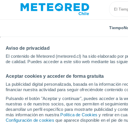
Tiempo
No
Aviso de privacidad
El contenido de Meteored (meteored.cl) ha sido elaborado por pr
de calidad. Puedes acceder a este sitio web mediante las sigui
Aceptar cookies y acceder de forma gratuita
Inicio
Italia
Valle de Aosta
Cogne
Esquí
La publicidad digital personalizada, basada en la información r
financiar nuestra actividad para seguir ofreciéndote contenido c
Cerrada
Pulsando el botón "Aceptar y continuar", puedes acceder a la w
nuestras o de nuestros socios, que nos permiten el seguimiento
Cogne
desarrollar un perfil específico para mostrarte publicidad y co
más información en nuestra
Política de Cookies
y retirar en cu
Configuración de cookies
que aparece disponible en el pie de n
Apertura
Cierre