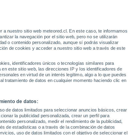
25°
/
15°
25°
/
14°
26°
/
13°
r a nuestro sitio web meteored.cl. En este caso, te informamos
tizar la navegación por el sitio web, pero no se utilizarán
dad o contenido personalizado, aunque sí podrás visualizar
ción de cookies y acceder a nuestro sitio web a través de este
Estado de la nieve
es, identificadores únicos o tecnologías similares para
Espesor de nieve en la base
0 cm
n este sitio web, las direcciones IP y los identificadores de
rsonales en virtud de un interés legítimo, algo a lo que puedes
Espesor de nieve en la parte superior
-
 al tratamiento de datos en cualquier momento haciendo clic en
Tipo de nieve en la base
-
miento de datos:
Tipo de nieve en la parte superior
-
uso de datos limitados para seleccionar anuncios básicos, crear
ccionar la publicidad personalizada, crear un perfil para
ontenido personalizado, medir el rendimiento de la publicidad,
vés de estadísticas o a través de la combinación de datos
rvicios, uso de datos limitados con el objetivo de seleccionar el