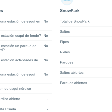
os
SnowPark
 una estación de esquí en
No
Total de SnowPark
Saltos
a estación esquí de fondo?
No
Pipes
a estación un parque de
No
rd?
Rieles
 estación actividades de
No
Parques
Saltos abiertos
 una estación de esquí
No
Parques abiertos
km de esquí nórdico
-
rdico abierto
-
sta Pisada
-