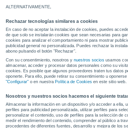
18/12/2026
29/03/2027
ALTERNATIVAMENTE,
Faltan 133 días
Rechazar tecnologías similares a cookies
En caso de no aceptar la instalación de cookies, puedes accede
Parte de nieve hoy
de que solo se instalarán cookies que sean necesarias para garan
cookies para analizar el comportamiento ni para mostrar publici
publicidad general no personalizada. Puedes rechazar la instala
Pistas por dificultad
0
2
5
1
abono pulsando el botón "Rechazar".
Con su consentimiento, nosotros y
nuestros socios
usamos cooki
almacenar, acceder y procesar datos personales como su visita e
Kilómetros esquiables
0 / 10
cookies. Es posible que algunos proveedores traten tus datos pe
oponerte. Para ello, puede retirar su consentimiento u oponerse
"Configurar"
o en nuestra
Política de Cookies
en este sitio web.
Pistas abiertas
0 / 8
Nosotros y nuestros socios hacemos el siguiente trata
Remontes
0 / 4
Almacenar la información en un dispositivo y/o acceder a ella, 
perfiles para publicidad personalizada, utilizar perfiles para sele
personalizar el contenido, uso de perfiles para la selección de c
medir el rendimiento del contenido, comprender al público a tra
procedentes de diferentes fuentes, desarrollo y mejora de los se