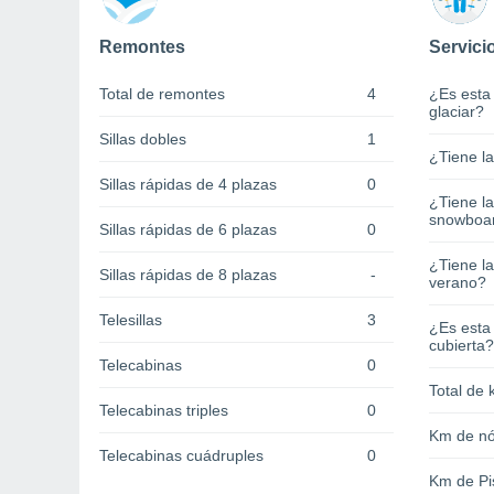
Remontes
Servici
Total de remontes
4
¿Es esta
glaciar?
Sillas dobles
1
¿Tiene l
Sillas rápidas de 4 plazas
0
¿Tiene l
snowboa
Sillas rápidas de 6 plazas
0
¿Tiene la
Sillas rápidas de 8 plazas
-
verano?
Telesillas
3
¿Es esta
cubierta?
Telecabinas
0
Total de 
Telecabinas triples
0
Km de nó
Telecabinas cuádruples
0
Km de Pi