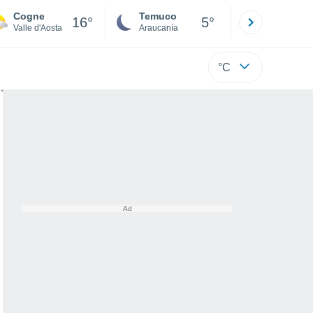
Cogne
Temuco
Osorno
16°
5°
Valle d'Aosta
Araucanía
Los Lagos
°C