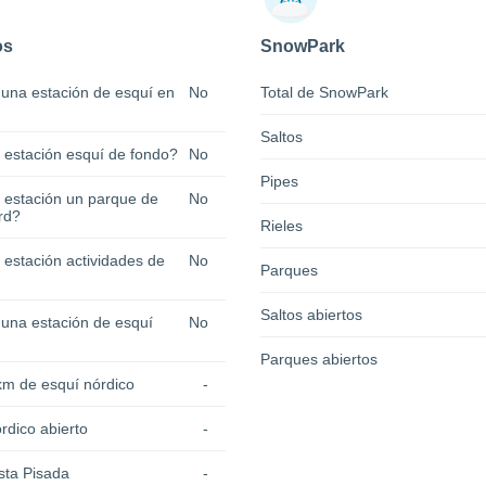
os
SnowPark
 una estación de esquí en
No
Total de SnowPark
Saltos
a estación esquí de fondo?
No
Pipes
a estación un parque de
No
rd?
Rieles
 estación actividades de
No
Parques
Saltos abiertos
 una estación de esquí
No
Parques abiertos
km de esquí nórdico
-
rdico abierto
-
sta Pisada
-