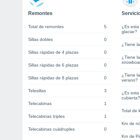
Remontes
Servici
Total de remontes
5
¿Es esta
glaciar?
Sillas dobles
0
¿Tiene l
Sillas rápidas de 4 plazas
0
¿Tiene l
snowboa
Sillas rápidas de 6 plazas
0
¿Tiene la
Sillas rápidas de 8 plazas
0
verano?
Telesillas
3
¿Es esta
cubierta?
Telecabinas
1
Total de 
Telecabinas triples
1
Km de nó
Telecabinas cuádruples
0
Km de Pi