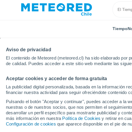
Tiempo
No
Aviso de privacidad
El contenido de Meteored (meteored.cl) ha sido elaborado por pr
de calidad. Puedes acceder a este sitio web mediante las sigui
Aceptar cookies y acceder de forma gratuita
Inicio
Italia
Provincia de Pistoia
Cutigliano
E
La publicidad digital personalizada, basada en la información r
financiar nuestra actividad para seguir ofreciéndote contenido c
Cerrada
Pulsando el botón "Aceptar y continuar", puedes acceder a la w
nuestras o de nuestros socios, que nos permiten el seguimiento
Cutigliano
desarrollar un perfil específico para mostrarte publicidad y co
más información en nuestra
Política de Cookies
y retirar en cu
Configuración de cookies
que aparece disponible en el pie de n
Apertura
Cierre