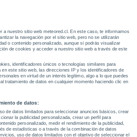
25°
/
17°
24°
/
16°
23°
/
14°
r a nuestro sitio web meteored.cl. En este caso, te informamos
tizar la navegación por el sitio web, pero no se utilizarán
dad o contenido personalizado, aunque sí podrás visualizar
ción de cookies y acceder a nuestro sitio web a través de este
Estado de la nieve
es, identificadores únicos o tecnologías similares para
Espesor de nieve en la base
0 cm
n este sitio web, las direcciones IP y los identificadores de
rsonales en virtud de un interés legítimo, algo a lo que puedes
Espesor de nieve en la parte superior
-
 al tratamiento de datos en cualquier momento haciendo clic en
Tipo de nieve en la base
-
miento de datos:
Tipo de nieve en la parte superior
-
uso de datos limitados para seleccionar anuncios básicos, crear
ccionar la publicidad personalizada, crear un perfil para
ontenido personalizado, medir el rendimiento de la publicidad,
vés de estadísticas o a través de la combinación de datos
rvicios, uso de datos limitados con el objetivo de seleccionar el