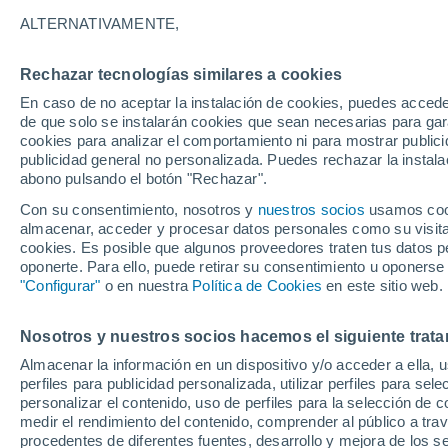
12/12/2026
28/03/2027
ALTERNATIVAMENTE,
Faltan 127 días
Rechazar tecnologías similares a cookies
En caso de no aceptar la instalación de cookies, puedes accede
Parte de nieve hoy
de que solo se instalarán cookies que sean necesarias para garan
cookies para analizar el comportamiento ni para mostrar publici
publicidad general no personalizada. Puedes rechazar la instala
Pistas por dificultad
0
3
5
2
abono pulsando el botón "Rechazar".
Con su consentimiento, nosotros y
nuestros socios
usamos cooki
almacenar, acceder y procesar datos personales como su visita e
Kilómetros esquiables
- / 15
cookies. Es posible que algunos proveedores traten tus datos pe
oponerte. Para ello, puede retirar su consentimiento u oponerse
"Configurar"
o en nuestra
Política de Cookies
en este sitio web.
Pistas abiertas
- / 10
Nosotros y nuestros socios hacemos el siguiente trata
Remontes
- / 5
Almacenar la información en un dispositivo y/o acceder a ella, 
perfiles para publicidad personalizada, utilizar perfiles para sele
personalizar el contenido, uso de perfiles para la selección de c
medir el rendimiento del contenido, comprender al público a tra
procedentes de diferentes fuentes, desarrollo y mejora de los se