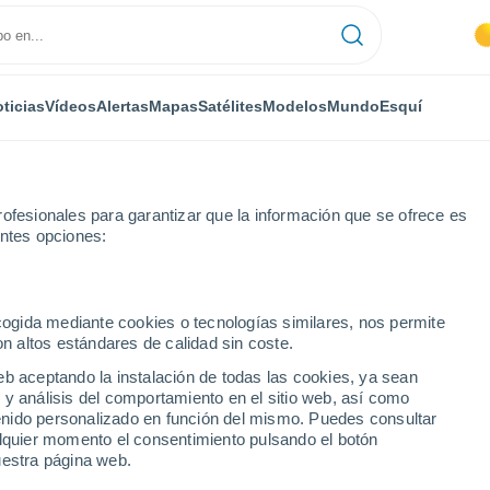
ticias
Vídeos
Alertas
Mapas
Satélites
Modelos
Mundo
Esquí
ofesionales para garantizar que la información que se ofrece es
entes opciones:
squí
ecogida mediante cookies o tecnologías similares, nos permite
on altos estándares de calidad sin coste.
El Tiempo en Cutigliano
eb aceptando la instalación de todas las cookies, ya sean
 y análisis del comportamiento en el sitio web, así como
ntenido personalizado en función del mismo. Puedes consultar
Hoy
Mañana
Sábado
alquier momento el consentimiento pulsando el botón
6 Ago
7 Ago
8 Ago
uestra página web.