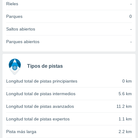
Rieles
-
idad
a, utilizar
a
Parques
0
 la
Saltos abiertos
-
da, crear un
personalizar
Parques abiertos
-
o, uso de
a la
e contenido
do, medir el
Tipos de pistas
 de la
medir el
 del
Longitud total de pistas principiantes
0 km
 comprender
 través de
Longitud total de pistas intermedios
5.6 km
s o a través
nación de
Longitud total de pistas avanzados
11.2 km
edentes de
fuentes,
Longitud total de pistas expertos
1.1 km
y mejora de
os, uso de
Pista más larga
2.2 km
ados con el