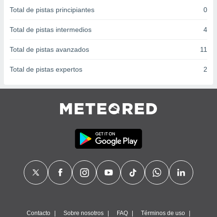
 seleccionar
Total de pistas principiantes
0
o.
calización
Total de pistas intermedios
4
precisa e
ión mediante
Total de pistas avanzados
11
, publicidad
Total de pistas expertos
2
dos,
 publicidad
,
ón de
 desarrollo
s.
tros 1199
ios
Contacto
Sobre nosotros
FAQ
Términos de uso