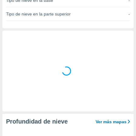
Tipo de nieve en la base
-
do en
 mismo.
Tipo de nieve en la parte superior
-
sultar más
 en nuestra
 Cookies
y
ualquier
ento
 botón
ación de
kies
 disponible
e nuestra
.
IVAMENTE,
as
 a cookies
Profundidad de nieve
Ver más mapas
 no aceptar
ón de