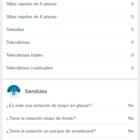
Sillas rápidas de 6 plazas
0
 botón
.
Sillas rápidas de 8 plazas
0
nto,
Telesillas
5
cios
Telecabinas
0
kies,
ores únicos
Telecabinas triples
0
as similares
nar,
rocesar
Telecabinas cuádruples
0
onales como
 este sitio
recciones IP
ficadores de
Servicios
 posible
s
¿Es esta una estación de esquí en glaciar?
No
 traten tus
nales en
¿Tiene la estación esquí de fondo?
No
 interés
go a lo que
¿Tiene la estación un parque de snowboard?
No
nerte. Para
retirar su