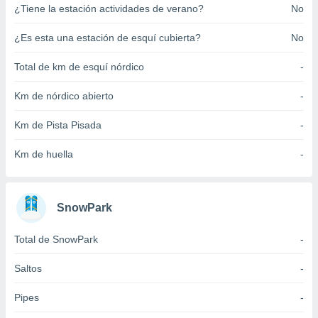
¿Tiene la estación actividades de verano?
No
ento u
 de datos
¿Es esta una estación de esquí cubierta?
No
er momento
ic en
Total de km de esquí nórdico
-
o en
Km de nórdico abierto
-
 Cookies
en
eb.
Km de Pista Pisada
-
y
Km de huella
-
socios
el
to de
SnowPark
la
Total de SnowPark
-
 en un
 y/o acceder
Saltos
-
 de datos
ara
Pipes
-
 anuncios
ar perfiles