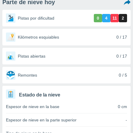
Parte de nieve hoy
ediante
ecnologías
nos permite
Pistas por dificultad
0
4
11
2
estra
ara seguir
e contenido
stándares
Kilómetros esquiables
0 / 17
ACEPTAR
sin coste.
Y
CONTINUAR
 botón
continuar",
Pistas abiertas
0 / 17
der a la
CONFIGURACIÓN
ndo la
 de todas
Remontes
0 / 5
, ya sean
de nuestros
 nos
Estado de la nieve
 y análisis
Espesor de nieve en la base
0 cm
tamiento en
b, así como
un perfil
Espesor de nieve en la parte superior
-
para
ublicidad y