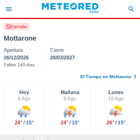
Cerrada
privacidad
Mottarone
o de
eteored.cl)
Apertura
Cierre
borado por
es para
26/12/2026
28/03/2027
ue la
Faltan 140 días
 que se
e calidad.
El Tiempo en Mottarone
eder a este
ediante las
opciones:
Hoy
Mañana
Lunes
8 Ago
9 Ago
10 Ago
ookies y
e forma
24°
/
15°
24°
/
15°
26°
/
15°
d digital
ada, basada
mación