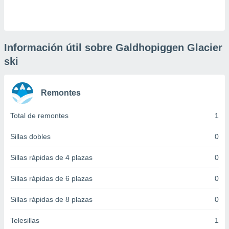
 botón
.
nto,
Información útil sobre Galdhopiggen Glacier
ski
cios
kies,
ores únicos
as similares
Remontes
nar,
rocesar
Total de remontes
1
onales como
 este sitio
Sillas dobles
0
recciones IP
ficadores de
Sillas rápidas de 4 plazas
0
 posible
s
 traten tus
Sillas rápidas de 6 plazas
0
nales en
 interés
Sillas rápidas de 8 plazas
0
go a lo que
nerte. Para
Telesillas
1
retirar su