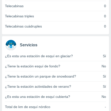
ento u
Telecabinas
0
 de datos
Telecabinas triples
0
er momento
ic en
Telecabinas cuádruples
0
o en
 Cookies
en
eb.
Servicios
y
socios
¿Es esta una estación de esquí en glaciar?
Sí
el
¿Tiene la estación esquí de fondo?
No
to de
¿Tiene la estación un parque de snowboard?
Sí
la
 en un
¿Tiene la estación actividades de verano?
Sí
 y/o acceder
 de datos
¿Es esta una estación de esquí cubierta?
No
ara
 anuncios
Total de km de esquí nórdico
-
ar perfiles