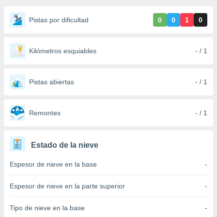
ediante
ecnologías
Pistas por dificultad
0
0
1
0
nos permite
estra
ara seguir
e contenido
Kilómetros esquiables
- / 1
stándares
ACEPTAR
sin coste.
Y
CONTINUAR
Pistas abiertas
- / 1
 botón
continuar",
der a la
CONFIGURACIÓN
ndo la
Remontes
- / 1
 de todas
, ya sean
de nuestros
Estado de la nieve
 nos
Espesor de nieve en la base
-
 y análisis
tamiento en
b, así como
Espesor de nieve en la parte superior
-
un perfil
para
Tipo de nieve en la base
-
ublicidad y