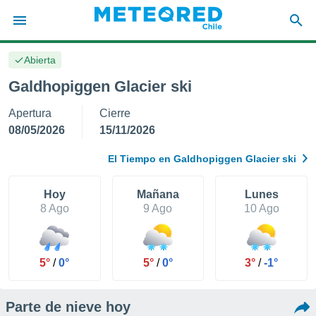
Abierta
privacidad
Galdhopiggen Glacier ski
o de
eteored.cl)
Apertura
Cierre
borado por
es para
08/05/2026
15/11/2026
ue la
 que se
El Tiempo en Galdhopiggen Glacier ski
e calidad.
eder a este
ediante las
Hoy
Mañana
Lunes
opciones:
8 Ago
9 Ago
10 Ago
ookies y
e forma
5°
/
0°
5°
/
0°
3°
/
-1°
d digital
ada, basada
Parte de nieve hoy
mación