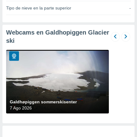
do en
Tipo de nieve en la parte superior
-
 mismo.
sultar más
 en nuestra
 Cookies
y
Webcams en Galdhopiggen Glacier
ualquier
ski
ento
 botón
ación de
kies
 disponible
e nuestra
.
IVAMENTE,
Galdhøpiggen sommerskisenter
7 Ago 2026
as
 a cookies
 no aceptar
ón de