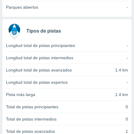
 seleccionar
o.
Parques abiertos
-
calización
precisa e
ión mediante
Tipos de pistas
, publicidad
Longitud total de pistas principiantes
-
dos,
 publicidad
Longitud total de pistas intermedios
-
,
ón de
Longitud total de pistas avanzados
1.4 km
 desarrollo
s.
Longitud total de pistas expertos
-
tros 1199
ios
Pista más larga
1.4 km
Total de pistas principiantes
0
Total de pistas intermedios
0
Total de pistas avanzados
1