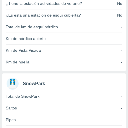
¿Tiene la estación actividades de verano?
No
ento u
 de datos
¿Es esta una estación de esquí cubierta?
No
er momento
ic en
Total de km de esquí nórdico
-
o en
Km de nórdico abierto
-
 Cookies
en
eb.
Km de Pista Pisada
-
y
Km de huella
-
socios
el
to de
SnowPark
la
Total de SnowPark
-
 en un
 y/o acceder
Saltos
-
 de datos
ara
Pipes
-
 anuncios
ar perfiles