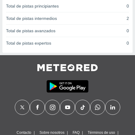
 seleccionar
Total de pistas principiantes
0
o.
calización
Total de pistas intermedios
2
precisa e
ión mediante
Total de pistas avanzados
0
, publicidad
Total de pistas expertos
0
dos,
 publicidad
,
ón de
 desarrollo
s.
tros 1199
ios
Contacto
Sobre nosotros
FAQ
Términos de uso