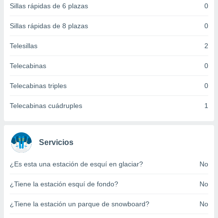
Sillas rápidas de 6 plazas
0
 botón
.
Sillas rápidas de 8 plazas
0
nto,
Telesillas
2
cios
Telecabinas
0
kies,
ores únicos
Telecabinas triples
0
as similares
nar,
rocesar
Telecabinas cuádruples
1
onales como
 este sitio
recciones IP
ficadores de
Servicios
 posible
s
¿Es esta una estación de esquí en glaciar?
No
 traten tus
nales en
¿Tiene la estación esquí de fondo?
No
 interés
go a lo que
¿Tiene la estación un parque de snowboard?
No
nerte. Para
retirar su