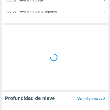
Tipo de nieve en la base
-
do en
 mismo.
Tipo de nieve en la parte superior
-
sultar más
 en nuestra
 Cookies
y
ualquier
ento
 botón
ación de
kies
 disponible
e nuestra
.
IVAMENTE,
as
 a cookies
Profundidad de nieve
Ver más mapas
 no aceptar
ón de