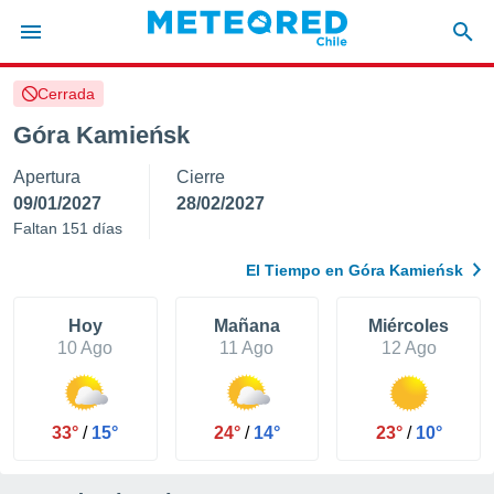
Cerrada
privacidad
Góra Kamieńsk
o de
eteored.cl)
Apertura
Cierre
borado por
es para
09/01/2027
28/02/2027
ue la
Faltan 151 días
 que se
e calidad.
El Tiempo en Góra Kamieńsk
eder a este
ediante las
opciones:
Hoy
Mañana
Miércoles
10 Ago
11 Ago
12 Ago
ookies y
e forma
33°
/
15°
24°
/
14°
23°
/
10°
d digital
ada, basada
mación