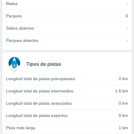
Rieles
-
idad
a, utilizar
a
Parques
0
 la
Saltos abiertos
-
da, crear un
personalizar
Parques abiertos
-
o, uso de
a la
e contenido
do, medir el
Tipos de pistas
 de la
medir el
 del
Longitud total de pistas principiantes
0 km
 comprender
 través de
Longitud total de pistas intermedios
1.6 km
s o a través
nación de
Longitud total de pistas avanzados
0 km
edentes de
fuentes,
Longitud total de pistas expertos
0 km
y mejora de
os, uso de
Pista más larga
1 km
ados con el