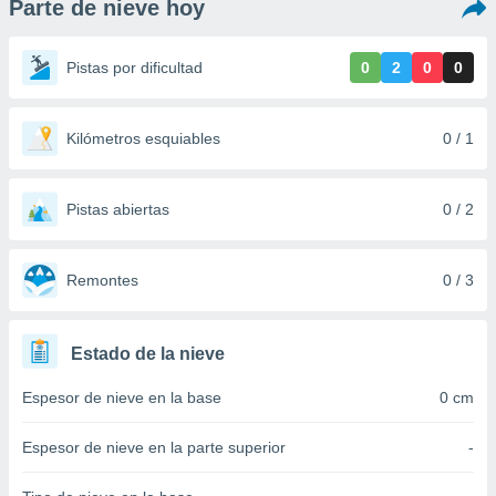
Parte de nieve hoy
ediante
ecnologías
nos permite
Pistas por dificultad
0
2
0
0
estra
ara seguir
e contenido
stándares
Kilómetros esquiables
0 / 1
ACEPTAR
sin coste.
Y
CONTINUAR
 botón
continuar",
Pistas abiertas
0 / 2
der a la
CONFIGURACIÓN
ndo la
 de todas
Remontes
0 / 3
, ya sean
de nuestros
 nos
Estado de la nieve
 y análisis
Espesor de nieve en la base
0 cm
tamiento en
b, así como
un perfil
Espesor de nieve en la parte superior
-
para
ublicidad y