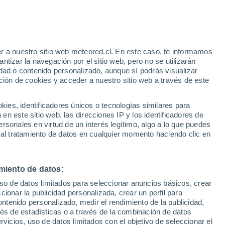
20°
/
9°
25°
/
10°
28°
/
16°
r a nuestro sitio web meteored.cl. En este caso, te informamos
tizar la navegación por el sitio web, pero no se utilizarán
dad o contenido personalizado, aunque sí podrás visualizar
ción de cookies y acceder a nuestro sitio web a través de este
Estado de la nieve
es, identificadores únicos o tecnologías similares para
Espesor de nieve en la base
-
n este sitio web, las direcciones IP y los identificadores de
rsonales en virtud de un interés legítimo, algo a lo que puedes
Espesor de nieve en la parte superior
-
 al tratamiento de datos en cualquier momento haciendo clic en
Tipo de nieve en la base
-
miento de datos:
Tipo de nieve en la parte superior
-
uso de datos limitados para seleccionar anuncios básicos, crear
ccionar la publicidad personalizada, crear un perfil para
ontenido personalizado, medir el rendimiento de la publicidad,
vés de estadísticas o a través de la combinación de datos
rvicios, uso de datos limitados con el objetivo de seleccionar el