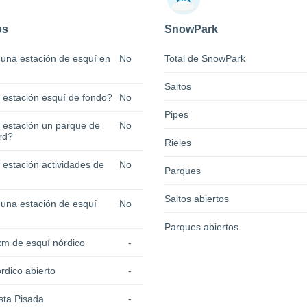
os
SnowPark
 una estación de esquí en
No
Total de SnowPark
Saltos
a estación esquí de fondo?
No
Pipes
a estación un parque de
No
rd?
Rieles
 estación actividades de
No
Parques
Saltos abiertos
 una estación de esquí
No
Parques abiertos
km de esquí nórdico
-
rdico abierto
-
sta Pisada
-