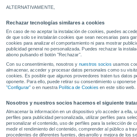
26/12/2026
28/02/2027
ALTERNATIVAMENTE,
Faltan 139 días
Rechazar tecnologías similares a cookies
En caso de no aceptar la instalación de cookies, puedes accede
Parte de nieve hoy
de que solo se instalarán cookies que sean necesarias para garan
cookies para analizar el comportamiento ni para mostrar publici
publicidad general no personalizada. Puedes rechazar la instala
Pistas por dificultad
-
1
-
-
abono pulsando el botón "Rechazar".
Con su consentimiento, nosotros y
nuestros socios
usamos cooki
almacenar, acceder y procesar datos personales como su visita e
Kilómetros esquiables
0 / 0
cookies. Es posible que algunos proveedores traten tus datos pe
oponerte. Para ello, puede retirar su consentimiento u oponerse
"Configurar"
o en nuestra
Política de Cookies
en este sitio web.
Pistas abiertas
0 / 1
Nosotros y nuestros socios hacemos el siguiente trata
Remontes
0 / 1
Almacenar la información en un dispositivo y/o acceder a ella, 
perfiles para publicidad personalizada, utilizar perfiles para sele
personalizar el contenido, uso de perfiles para la selección de c
medir el rendimiento del contenido, comprender al público a tra
procedentes de diferentes fuentes, desarrollo y mejora de los se