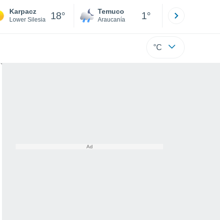
Karpacz
Temuco
Osorno
18°
1°
Lower Silesia
Araucanía
Los Lagos
°C