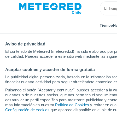
Tiempo
No
Aviso de privacidad
El contenido de Meteored (meteored.cl) ha sido elaborado por pr
de calidad. Puedes acceder a este sitio web mediante las sigui
Aceptar cookies y acceder de forma gratuita
Inicio
Polonia
Baja Silesia
Karpacz
Esquí
La publicidad digital personalizada, basada en la información r
financiar nuestra actividad para seguir ofreciéndote contenido c
Cerrada
Pulsando el botón "Aceptar y continuar", puedes acceder a la w
nuestras o de nuestros socios, que nos permiten el seguimiento
Karpacz - Pod Wangie
desarrollar un perfil específico para mostrarte publicidad y co
más información en nuestra
Política de Cookies
y retirar en cu
Configuración de cookies
que aparece disponible en el pie de n
Apertura
Cierre