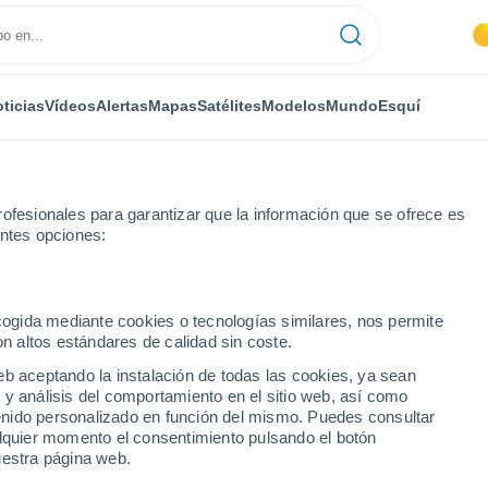
ticias
Vídeos
Alertas
Mapas
Satélites
Modelos
Mundo
Esquí
ofesionales para garantizar que la información que se ofrece es
entes opciones:
ecogida mediante cookies o tecnologías similares, nos permite
on altos estándares de calidad sin coste.
El Tiempo en Karpacz
eb aceptando la instalación de todas las cookies, ya sean
 y análisis del comportamiento en el sitio web, así como
m
ntenido personalizado en función del mismo. Puedes consultar
Hoy
Mañana
Lunes
alquier momento el consentimiento pulsando el botón
8 Ago
9 Ago
10 Ago
uestra página web.