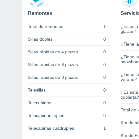
Remontes
Servici
Total de remontes
1
¿Es esta
glaciar?
Sillas dobles
0
¿Tiene l
Sillas rápidas de 4 plazas
0
¿Tiene l
snowboa
Sillas rápidas de 6 plazas
0
¿Tiene la
Sillas rápidas de 8 plazas
0
verano?
Telesillas
0
¿Es esta
cubierta?
Telecabinas
0
Total de 
Telecabinas triples
0
Km de nó
Telecabinas cuádruples
1
Km de Pi