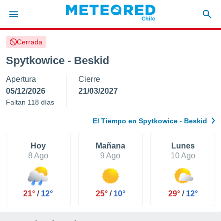
Cerrada
privacidad
Spytkowice - Beskid
o de
eteored.cl)
Apertura
Cierre
borado por
es para
05/12/2026
21/03/2027
ue la
Faltan 118 días
 que se
e calidad.
El Tiempo en Spytkowice - Beskid
eder a este
ediante las
opciones:
Hoy
Mañana
Lunes
8 Ago
9 Ago
10 Ago
ookies y
e forma
21°
/
12°
25°
/
10°
29°
/
12°
d digital
ada, basada
mación