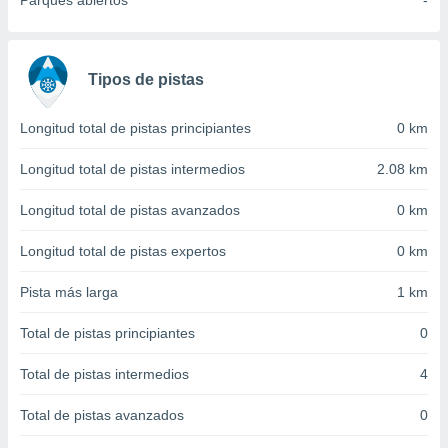
Parques abiertos
-
 seleccionar
o.
calización
precisa e
Tipos de pistas
ión mediante
, publicidad
Longitud total de pistas principiantes
0 km
dos,
Longitud total de pistas intermedios
2.08 km
 publicidad
,
Longitud total de pistas avanzados
0 km
ón de
 desarrollo
Longitud total de pistas expertos
0 km
s.
Pista más larga
1 km
tros 1199
ios
Total de pistas principiantes
0
Total de pistas intermedios
4
Total de pistas avanzados
0