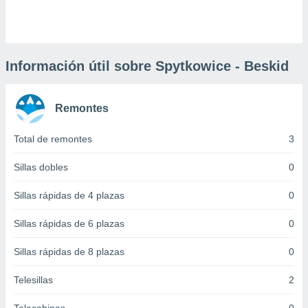
 botón
.
nto,
Información útil sobre Spytkowice - Beskid
cios
kies,
Remontes
ores únicos
as similares
nar,
Total de remontes
3
rocesar
onales como
Sillas dobles
0
 este sitio
recciones IP
Sillas rápidas de 4 plazas
0
ficadores de
 posible
Sillas rápidas de 6 plazas
0
s
 traten tus
Sillas rápidas de 8 plazas
0
nales en
 interés
go a lo que
Telesillas
2
nerte. Para
retirar su