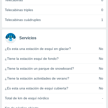
Telecabinas
0
ento u
Telecabinas triples
0
 de datos
er momento
Telecabinas cuádruples
1
ic en
o en
 Cookies
en
Servicios
eb.
¿Es esta una estación de esquí en glaciar?
No
y
socios
¿Tiene la estación esquí de fondo?
No
el
to de
¿Tiene la estación un parque de snowboard?
No
¿Tiene la estación actividades de verano?
No
la
 en un
 y/o acceder
¿Es esta una estación de esquí cubierta?
No
 de datos
ara
Total de km de esquí nórdico
-
 anuncios
ar perfiles