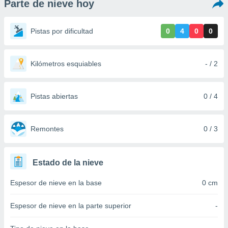
Parte de nieve hoy
ediante
ecnologías
nos permite
Pistas por dificultad
0
4
0
0
estra
ara seguir
e contenido
stándares
Kilómetros esquiables
- / 2
ACEPTAR
sin coste.
Y
CONTINUAR
 botón
continuar",
Pistas abiertas
0 / 4
der a la
CONFIGURACIÓN
ndo la
 de todas
Remontes
0 / 3
, ya sean
de nuestros
 nos
Estado de la nieve
 y análisis
Espesor de nieve en la base
0 cm
tamiento en
b, así como
un perfil
Espesor de nieve en la parte superior
-
para
ublicidad y