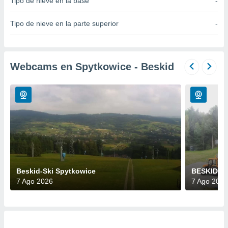
Tipo de nieve en la base
-
do en
 mismo.
Tipo de nieve en la parte superior
-
sultar más
 en nuestra
 Cookies
y
ualquier
Webcams en Spytkowice - Beskid
ento
 botón
ación de
kies
 disponible
e nuestra
.
IVAMENTE,
Beskid-Ski Spytkowice
BESKID Sk
7 Ago 2026
7 Ago 2026
as
 a cookies
 no aceptar
ón de