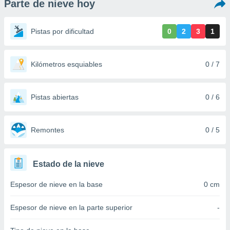
Parte de nieve hoy
ediante
ecnologías
nos permite
Pistas por dificultad
0
2
3
1
estra
ara seguir
e contenido
stándares
Kilómetros esquiables
0 / 7
ACEPTAR
sin coste.
Y
CONTINUAR
 botón
continuar",
Pistas abiertas
0 / 6
der a la
CONFIGURACIÓN
ndo la
 de todas
Remontes
0 / 5
, ya sean
de nuestros
 nos
Estado de la nieve
 y análisis
Espesor de nieve en la base
0 cm
tamiento en
b, así como
un perfil
Espesor de nieve en la parte superior
-
para
ublicidad y