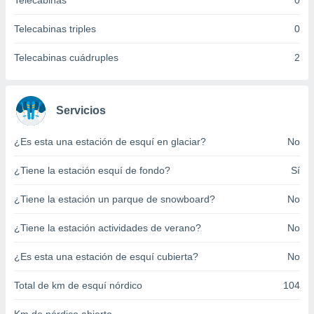
Telecabinas
0
ento u
Telecabinas triples
0
 de datos
er momento
Telecabinas cuádruples
2
ic en
o en
 Cookies
en
Servicios
eb.
¿Es esta una estación de esquí en glaciar?
No
y
socios
¿Tiene la estación esquí de fondo?
Sí
el
to de
¿Tiene la estación un parque de snowboard?
No
¿Tiene la estación actividades de verano?
No
la
 en un
 y/o acceder
¿Es esta una estación de esquí cubierta?
No
 de datos
ara
Total de km de esquí nórdico
104
 anuncios
ar perfiles