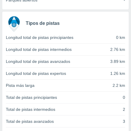
Parques abiertos
-
 seleccionar
o.
calización
precisa e
Tipos de pistas
ión mediante
, publicidad
Longitud total de pistas principiantes
0 km
dos,
Longitud total de pistas intermedios
2.76 km
 publicidad
,
Longitud total de pistas avanzados
3.89 km
ón de
 desarrollo
Longitud total de pistas expertos
1.26 km
s.
Pista más larga
2.2 km
tros 1199
ios
Total de pistas principiantes
0
Total de pistas intermedios
2
Total de pistas avanzados
3