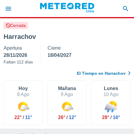
Cerrada
privacidad
Harrachov
o de
eteored.cl)
Apertura
Cierre
borado por
es para
28/11/2026
18/04/2027
ue la
Faltan 112 días
 que se
e calidad.
El Tiempo en Harrachov
eder a este
ediante las
opciones:
Hoy
Mañana
Lunes
8 Ago
9 Ago
10 Ago
ookies y
e forma
22°
/
11°
26°
/
12°
28°
/
16°
d digital
ada, basada
mación