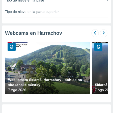
Tipo de nieve en la base
-
do en
 mismo.
Tipo de nieve en la parte superior
-
sultar más
 en nuestra
 Cookies
y
ualquier
Webcams en Harrachov
ento
 botón
ación de
kies
 disponible
e nuestra
.
IVAMENTE,
Webkamera Skiareál Harrachov - pohled na
skokanské můstky
Skiareál 
7 Ago 2026
7 Ago 2026
as
 a cookies
 no aceptar
ón de