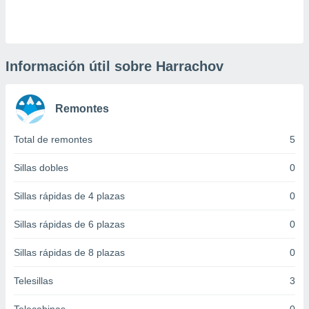
 botón
.
nto,
Información útil sobre Harrachov
cios
kies,
Remontes
ores únicos
as similares
nar,
Total de remontes
5
rocesar
onales como
Sillas dobles
0
 este sitio
recciones IP
Sillas rápidas de 4 plazas
0
ficadores de
 posible
Sillas rápidas de 6 plazas
0
s
 traten tus
Sillas rápidas de 8 plazas
0
nales en
 interés
go a lo que
Telesillas
3
nerte. Para
retirar su