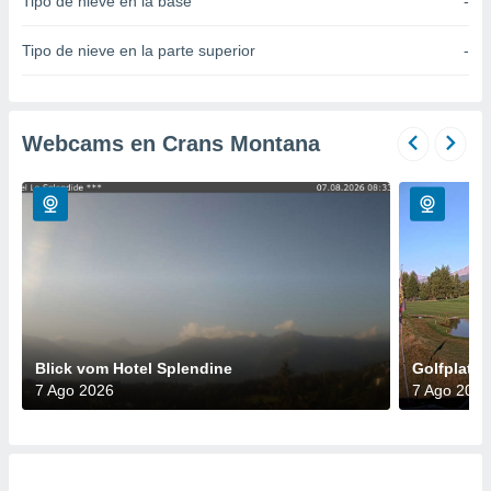
Tipo de nieve en la base
-
do en
 mismo.
Tipo de nieve en la parte superior
-
sultar más
 en nuestra
 Cookies
y
ualquier
Webcams en Crans Montana
ento
 botón
ación de
kies
 disponible
e nuestra
.
IVAMENTE,
Blick vom Hotel Splendine
Golfplatz
7 Ago 2026
7 Ago 2026
as
 a cookies
 no aceptar
ón de