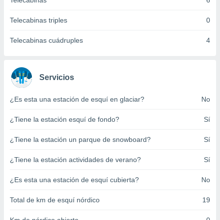
Telecabinas
6
ento u
Telecabinas triples
0
 de datos
er momento
Telecabinas cuádruples
4
ic en
o en
 Cookies
en
Servicios
eb.
¿Es esta una estación de esquí en glaciar?
No
y
socios
¿Tiene la estación esquí de fondo?
Sí
el
to de
¿Tiene la estación un parque de snowboard?
Sí
¿Tiene la estación actividades de verano?
Sí
la
 en un
 y/o acceder
¿Es esta una estación de esquí cubierta?
No
 de datos
ara
Total de km de esquí nórdico
19
 anuncios
ar perfiles