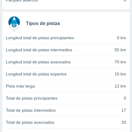
Parques abiertos
0
 seleccionar
o.
calización
precisa e
Tipos de pistas
ión mediante
, publicidad
Longitud total de pistas principiantes
0 km
dos,
Longitud total de pistas intermedios
55 km
 publicidad
,
Longitud total de pistas avanzados
70 km
ón de
 desarrollo
Longitud total de pistas expertos
15 km
s.
Pista más larga
12 km
tros 1199
ios
Total de pistas principiantes
0
Total de pistas intermedios
17
Total de pistas avanzados
20