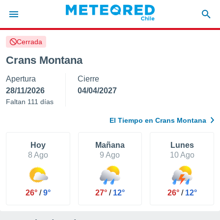
Cerrada
privacidad
Crans Montana
o de
eteored.cl)
Apertura
Cierre
borado por
es para
28/11/2026
04/04/2027
ue la
Faltan 111 días
 que se
e calidad.
El Tiempo en Crans Montana
eder a este
ediante las
opciones:
Hoy
Mañana
Lunes
8 Ago
9 Ago
10 Ago
ookies y
e forma
26°
/
9°
27°
/
12°
26°
/
12°
d digital
ada, basada
mación