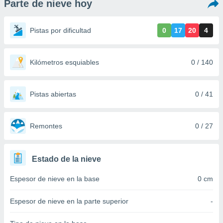
Parte de nieve hoy
ediante
ecnologías
nos permite
Pistas por dificultad
0
17
20
4
estra
ara seguir
e contenido
stándares
Kilómetros esquiables
0 / 140
ACEPTAR
sin coste.
Y
CONTINUAR
 botón
continuar",
Pistas abiertas
0 / 41
der a la
CONFIGURACIÓN
ndo la
 de todas
Remontes
0 / 27
, ya sean
de nuestros
 nos
Estado de la nieve
 y análisis
Espesor de nieve en la base
0 cm
tamiento en
b, así como
un perfil
Espesor de nieve en la parte superior
-
para
ublicidad y