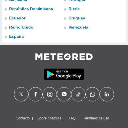
do en
República Dominicana
Rusia
 mismo.
Ecuador
Uruguay
sultar más
 en nuestra
Reino Unido
Venezuela
 Cookies
y
ualquier
España
ento
 botón
ación de
kies
 disponible
e nuestra
.
IVAMENTE,
as
 a cookies
Contacto
Sobre nosotros
FAQ
Términos de uso
 no aceptar
ón de