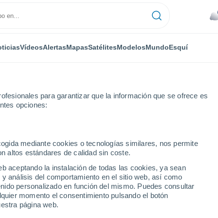
ticias
Vídeos
Alertas
Mapas
Satélites
Modelos
Mundo
Esquí
ONOMÍA
PLANTAS
TIEMPO LIBRE
ofesionales para garantizar que la información que se ofrece es
entes opciones:
ecogida mediante cookies o tecnologías similares, nos permite
on altos estándares de calidad sin coste.
erca de 90 mm de lluvias durante estas Fiestas Patrias": estas son la
eb aceptando la instalación de todas las cookies, ya sean
 y análisis del comportamiento en el sitio web, así como
ntenido personalizado en función del mismo. Puedes consultar
erca de 90 mm de lluvias
alquier momento el consentimiento pulsando el botón
uestra página web.
Patrias": estas son las