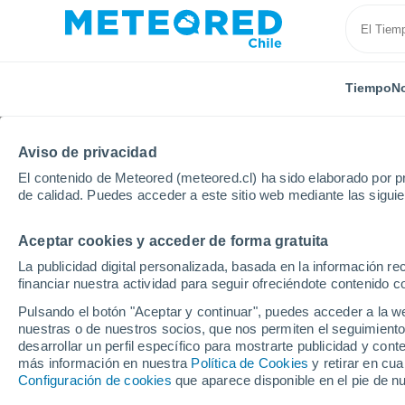
Tiempo
No
TODAS
ACTUALIDAD
CIENCIA
PREDICCIÓN
ASTR
Aviso de privacidad
El contenido de Meteored (meteored.cl) ha sido elaborado por pr
de calidad. Puedes acceder a este sitio web mediante las sigui
Aceptar cookies y acceder de forma gratuita
La publicidad digital personalizada, basada en la información r
financiar nuestra actividad para seguir ofreciéndote contenido c
Inicio
Noticias
Predicción
"Habrá sectores con c
Pulsando el botón "Aceptar y continuar", puedes acceder a la w
nuestras o de nuestros socios, que nos permiten el seguimiento
desarrollar un perfil específico para mostrarte publicidad y co
"Habrá sectores con c
más información en nuestra
Política de Cookies
y retirar en cu
Configuración de cookies
que aparece disponible en el pie de n
durante estas Fiestas 