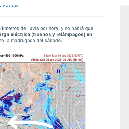
 oficiales para 8 regiones de Chile en
s Patrias
límetros de lluvia por hora, y no habrá que
rga eléctrica (truenos y relámpagos) en
te la madrugada del sábado.