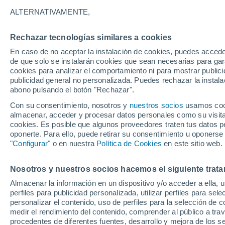
regiones donde llover
ALTERNATIVAMENTE,
Esta semana, las lluvias estarán pre
Rechazar tecnologías similares a cookies
Fiestas Patrias en Chile. El feriado te
En caso de no aceptar la instalación de cookies, puedes accede
de que solo se instalarán cookies que sean necesarias para garan
de Valparaíso y de Aysén. Revisa los 
cookies para analizar el comportamiento ni para mostrar publici
publicidad general no personalizada. Puedes rechazar la instala
abono pulsando el botón "Rechazar".
Con su consentimiento, nosotros y
nuestros socios
usamos cooki
almacenar, acceder y procesar datos personales como su visita e
cookies. Es posible que algunos proveedores traten tus datos pe
oponerte. Para ello, puede retirar su consentimiento u oponerse
"Configurar"
o en nuestra
Política de Cookies
en este sitio web.
Nosotros y nuestros socios hacemos el siguiente trata
Almacenar la información en un dispositivo y/o acceder a ella, 
perfiles para publicidad personalizada, utilizar perfiles para sele
personalizar el contenido, uso de perfiles para la selección de c
medir el rendimiento del contenido, comprender al público a tra
procedentes de diferentes fuentes, desarrollo y mejora de los se