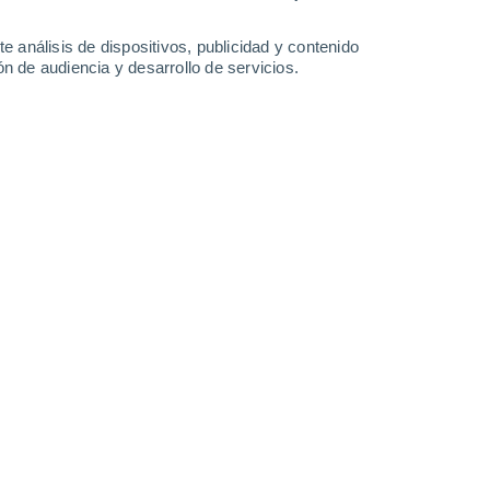
e análisis de dispositivos, publicidad y contenido
n de audiencia y desarrollo de servicios.
trias 2025, a lo largo y ancho de la zona central, sur y en parte
9/2025 19:01
7 min
lebrar el 18 con lluvias. En el centro,
nderos ante la posibilidad de una menor
s estragos que la lluvia puede causar al
os un o un par de días con