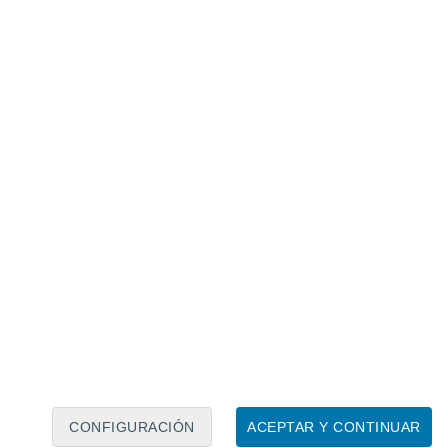
lluvias se dejarán también en sectores de
La
uso de la Región del Maule
. Esta primera
á
hasta la madrugada del día 19
en esos
se intensifica en la noche del
 Chile
egado
de altura dará
un nuevo impulso a
s Patrias
. Entre la noche del viernes (19) y
ran lluvias abundantes sobre algunos
lera de la costa del Ñuble, costa del
a
de estas regiones.
 relacionado
CONFIGURACIÓN
ACEPTAR Y CONTINUAR
40 mm de lluvia y tormentas eléctricas: