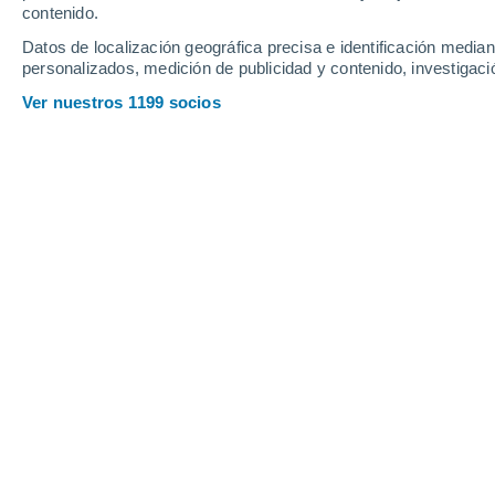
contenido.
Datos de localización geográfica precisa e identificación mediant
personalizados, medición de publicidad y contenido, investigació
Ver nuestros 1199 socios
Lluvias y nieve estarán presentes durante estas Fiestas Pa
de la Patagonia.
Viviana Urbina
16/0
En el sur están más acostumbrados a ce
siempre causa preocupación en los fo
afluencia a las ramadas, o bien por lo
entrar en las fondas. Este año,
al men