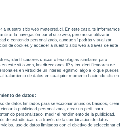
á más
sentes durante las conmemoraciones de
ndrá cuecas bajo lluvia entre las regiones
r a nuestro sitio web meteored.cl. En este caso, te informamos
tizar la navegación por el sitio web, pero no se utilizarán
montos diarios previstos por Meteored.
dad o contenido personalizado, aunque sí podrás visualizar
ción de cookies y acceder a nuestro sitio web a través de este
es, identificadores únicos o tecnologías similares para
n este sitio web, las direcciones IP y los identificadores de
rsonales en virtud de un interés legítimo, algo a lo que puedes
 al tratamiento de datos en cualquier momento haciendo clic en
miento de datos:
uso de datos limitados para seleccionar anuncios básicos, crear
ccionar la publicidad personalizada, crear un perfil para
ontenido personalizado, medir el rendimiento de la publicidad,
vés de estadísticas o a través de la combinación de datos
rvicios, uso de datos limitados con el objetivo de seleccionar el