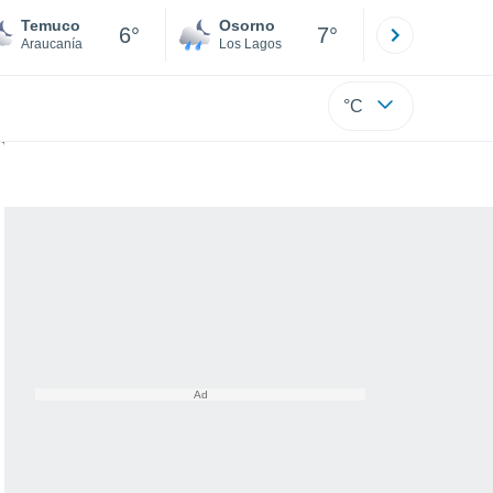
Temuco
Osorno
Puerto
6°
7°
Araucanía
Los Lagos
Los Lagos
°C
s regiones donde lloverá más