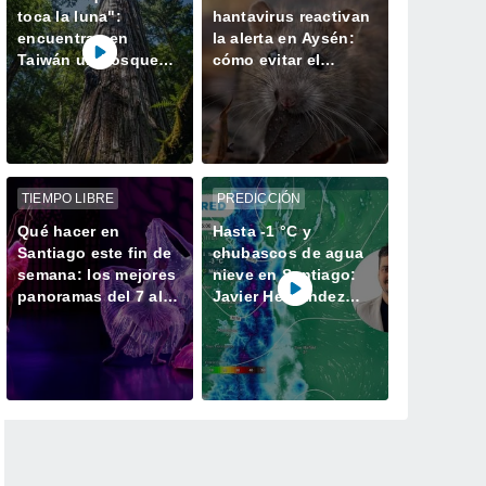
toca la luna":
hantavirus reactivan
encuentran en
la alerta en Aysén:
Taiwán un bosque
cómo evitar el
perdido con el
contagio
ejemplar más alto de
Asia
TIEMPO LIBRE
PREDICCIÓN
Qué hacer en
Hasta -1 °C y
Santiago este fin de
chubascos de agua
semana: los mejores
nieve en Santiago:
panoramas del 7 al 9
Javier Hernández
de agosto
anticipa el cambio de
tiempo para este fin
de semana