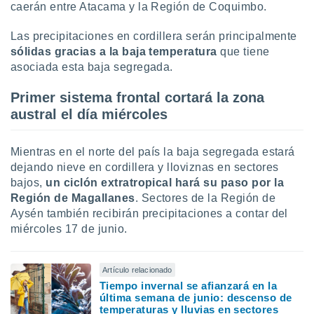
 seleccionar
caerán entre Atacama y la Región de Coquimbo.
o.
Las precipitaciones en cordillera serán principalmente
calización
precisa e
sólidas gracias a la baja temperatura
que tiene
ión mediante
asociada esta baja segregada.
, publicidad
Primer sistema frontal cortará la zona
austral el día miércoles
dos,
 publicidad
,
Mientras en el norte del país la baja segregada estará
ón de
dejando nieve en cordillera y lloviznas en sectores
 desarrollo
bajos,
un ciclón extratropical hará su paso por la
s.
Región de Magallanes
. Sectores de la Región de
tros 1199
Aysén también recibirán precipitaciones a contar del
ios
miércoles 17 de junio.
Artículo relacionado
Tiempo invernal se afianzará en la
última semana de junio: descenso de
temperaturas y lluvias en sectores