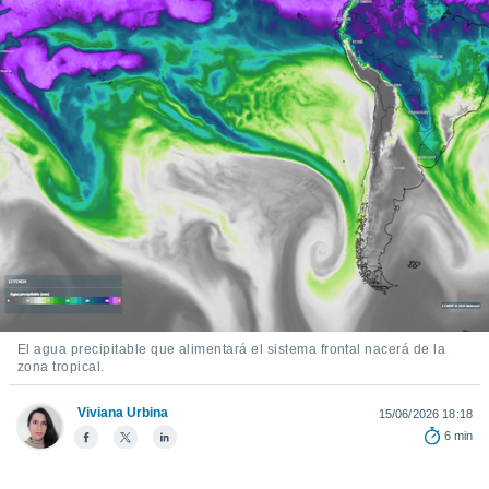
ediante
ecnologías
nos permite
estra
ara seguir
e contenido
stándares
ACEPTAR
sin coste.
Y
CONTINUAR
 botón
continuar",
der a la
CONFIGURACIÓN
ndo la
 de todas
, ya sean
de nuestros
 nos
El agua precipitable que alimentará el sistema frontal nacerá de la
zona tropical.
 y análisis
tamiento en
b, así como
Viviana Urbina
15/06/2026 18:18
un perfil
6 min
para
ublicidad y