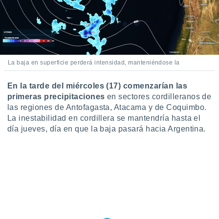
ento u
 de datos
er momento
ic en
o en
La baja en superficie perderá intensidad, manteniéndose la
 Cookies
en
eb.
En la tarde del miércoles (17) comenzarían las
primeras precipitaciones
en sectores cordilleranos de
y
las regiones de Antofagasta, Atacama y de Coquimbo.
socios
La inestabilidad en cordillera se mantendría hasta el
el
día jueves, día en que la baja pasará hacia Argentina.
to de
la
 en un
 y/o acceder
 de datos
ara
 anuncios
ar perfiles