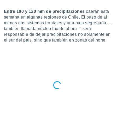
do en
Entre 100 y 120 mm de precipitaciones
caerán esta
 mismo.
sultar más
semana en algunas regiones de Chile. El paso de al
 en nuestra
menos dos sistemas frontales y una baja segregada —
 Cookies
y
también llamada núcleo frío de altura— será
ualquier
responsable de dejar precipitaciones no solamente en
el sur del país, sino que también en zonas del norte.
ento
 botón
ación de
kies
 disponible
e nuestra
.
IVAMENTE,
as
 a cookies
 no aceptar
ón de