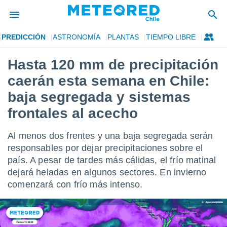
PREDICCIÓN
ASTRONOMÍA
PLANTAS
TIEMPO LIBRE
privacidad
Hasta 120 mm de precipitación
o de
eteored.cl)
caerán esta semana en Chile:
borado por
es para
baja segregada y sistemas
ue la
frontales al acecho
 que se
e calidad.
eder a este
Al menos dos frentes y una baja segregada serán
ediante las
responsables por dejar precipitaciones sobre el
opciones:
país. A pesar de tardes más cálidas, el frío matinal
ookies y
dejará heladas en algunos sectores. En invierno
e forma
comenzará con frío más intenso.
d digital
ada, basada
mación