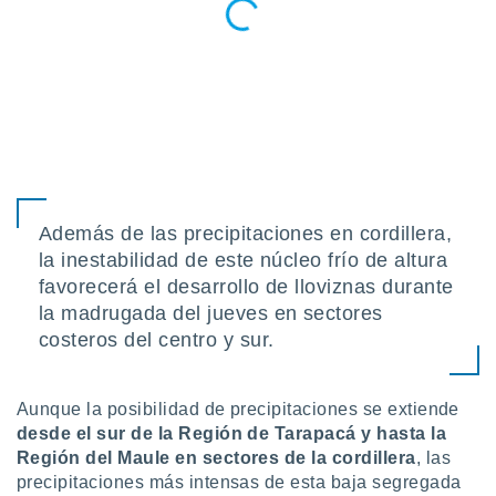
idad
a, utilizar
a
 la
da, crear un
personalizar
o, uso de
a la
e contenido
do, medir el
Además de las precipitaciones en cordillera,
 de la
la inestabilidad de este núcleo frío de altura
medir el
favorecerá el desarrollo de lloviznas durante
 del
 comprender
la madrugada del jueves en sectores
 través de
costeros del centro y sur.
s o a través
nación de
edentes de
Aunque la posibilidad de precipitaciones se extiende
fuentes,
desde el sur de la Región de Tarapacá y hasta la
y mejora de
os, uso de
Región del Maule en sectores de la cordillera
, las
ados con el
precipitaciones más intensas de esta baja segregada