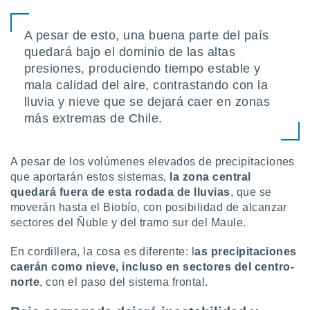
uedes
uestro sitio
ed.cl. En
A pesar de esto, una buena parte del país
te
quedará bajo el dominio de las altas
 de que
presiones, produciendo tiempo estable y
talarán
e sean
mala calidad del aire, contrastando con la
para
lluvia y nieve que se dejará caer en zonas
a
más extremas de Chile.
por el sitio
o se
cookies para
A pesar de los volúmenes elevados de precipitaciones
nto ni para
que aportarán estos sistemas,
la zona central
licidad o
quedará fuera de esta rodada de lluvias
, que se
moverán hasta el Biobío, con posibilidad de alcanzar
ado, aunque
sectores del Ñuble y del tramo sur del Maule.
sualizar
general no
En cordillera, la cosa es diferente: l
as precipitaciones
ada. Puedes
caerán como nieve, incluso en sectores del centro-
 instalación
y acceder a
norte
, con el paso del sistema frontal.
io web a
ste abono