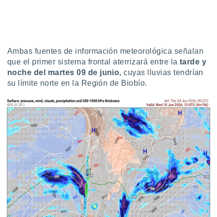
uedes
uestro sitio
ed.cl. En
te
 de que
talarán
Ambas fuentes de información meteorológica señalan
e sean
que el primer sistema frontal aterrizará entre la
tarde y
para
noche del martes 09 de junio,
cuyas lluvias tendrían
a
su límite norte en la Región de Biobío.
por el sitio
o se
cookies para
nto ni para
licidad o
ado, aunque
sualizar
general no
ada. Puedes
 instalación
y acceder a
io web a
ste abono