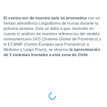
do en
 mismo.
sultar más
El centro-sur de nuestro país se pronostica
con un
 en nuestra
tiempo atmosférico cargadísimo de lluvias durante la
 Cookies
y
próxima semana. Esto se debe a que, teniendo en
ualquier
cuenta el análisis de nuestras referencias del modelo
ento
norteamericano GFS (Sistema Global de Pronóstico) y
 botón
el ECMWF (Centro Europeo para Pronósticos a
ación de
Mediano y Largo Plazo), se observa
la aproximación
kies
de 3 sistemas frontales a esta zona de Chile.
 disponible
e nuestra
.
IVAMENTE,
as
 a cookies
 no aceptar
ón de