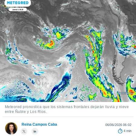
ediante
ecnologías
nos permite
estra
ara seguir
e contenido
stándares
ACEPTAR
sin coste.
Y
CONTINUAR
 botón
continuar",
der a la
CONFIGURACIÓN
ndo la
 de todas
, ya sean
de nuestros
 nos
 y análisis
Meteored pronostica que los sistemas frontales dejarán lluvia y nieve
tamiento en
entre Ñuble y Los Ríos.
b, así como
un perfil
Reina Campos Caba
06/06/2026 06:02
para
4 min
ublicidad y