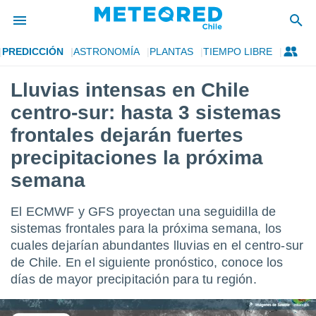
PREDICCIÓN
ASTRONOMÍA
PLANTAS
TIEMPO LIBRE
privacidad
Lluvias intensas en Chile
o de
eteored.cl)
centro-sur: hasta 3 sistemas
borado por
es para
frontales dejarán fuertes
ue la
precipitaciones la próxima
 que se
e calidad.
semana
eder a este
ediante las
opciones:
El ECMWF y GFS proyectan una seguidilla de
sistemas frontales para la próxima semana, los
ookies y
cuales dejarían abundantes lluvias en el centro-sur
e forma
de Chile. En el siguiente pronóstico, conoce los
días de mayor precipitación para tu región.
d digital
ada, basada
mación