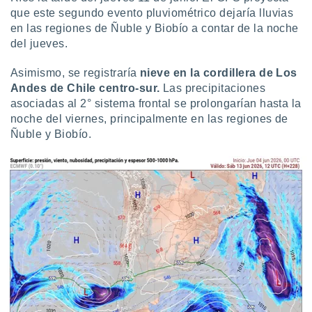
idad
que este segundo evento pluviométrico dejaría lluvias
a, utilizar
en las regiones de Ñuble y Biobío a contar de la noche
a
del jueves.
 la
Asimismo, se registraría
nieve en la cordillera de Los
da, crear un
Andes de Chile centro-sur.
Las precipitaciones
personalizar
o, uso de
asociadas al 2° sistema frontal se prolongarían hasta la
a la
noche del viernes, principalmente en las regiones de
e contenido
Ñuble y Biobío.
do, medir el
 de la
medir el
 del
 comprender
 través de
s o a través
nación de
edentes de
fuentes,
y mejora de
os, uso de
ados con el