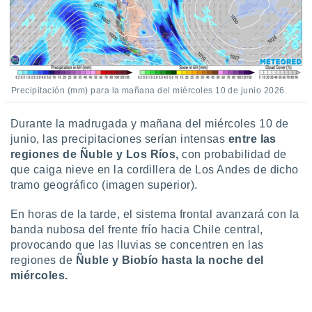
 botón
.
nto,
cios
Precipitación (mm) para la mañana del miércoles 10 de junio 2026.
kies,
ores únicos
Durante la madrugada y mañana del miércoles 10 de
as similares
nar,
junio, las precipitaciones serían intensas
entre las
rocesar
regiones de Ñuble y Los Ríos,
con probabilidad de
onales como
que caiga nieve en la cordillera de Los Andes de dicho
 este sitio
tramo geográfico (imagen superior).
recciones IP
ficadores de
En horas de la tarde, el sistema frontal avanzará con la
 posible
banda nubosa del frente frío hacia Chile central,
s
 traten tus
provocando que las lluvias se concentren en las
nales en
regiones de
Ñuble y Biobío hasta la noche del
 interés
miércoles.
go a lo que
nerte. Para
retirar su