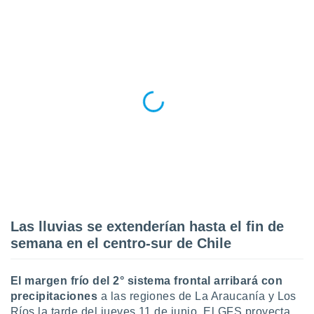
ento u
 de datos
er momento
ic en
o en
 Cookies
en
eb.
y
socios
el
to de
Las lluvias se extenderían hasta el fin de
la
semana en el centro-sur de Chile
 en un
 y/o acceder
 de datos
El margen frío del 2° sistema frontal arribará con
ara
precipitaciones
a las regiones de La Araucanía y Los
 anuncios
ar perfiles
Ríos la tarde del jueves 11 de junio. El GFS proyecta