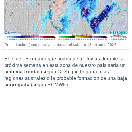
 seleccionar
o.
calización
precisa e
ión mediante
, publicidad
Precipitación (mm) para la mañana del sábado 13 de junio 2026.
dos,
 publicidad
El tercer escenario que podría dejar lluvias durante la
,
próxima semana en esta zona de nuestro país sería un
ón de
 desarrollo
sistema frontal
(según GFS) que llegaría a las
s.
regiones australes o la probable formación de una
baja
segregada
(según ECMWF).
tros 1199
ios