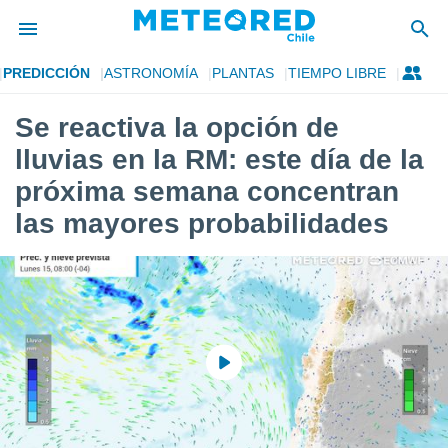
PREDICCIÓN
ASTRONOMÍA
PLANTAS
TIEMPO LIBRE
privacidad
Se reactiva la opción de
o de
eteored.cl)
lluvias en la RM: este día de la
borado por
es para
próxima semana concentran
ue la
las mayores probabilidades
 que se
e calidad.
eder a este
ediante las
opciones:
ookies y
e forma
d digital
ada, basada
mación