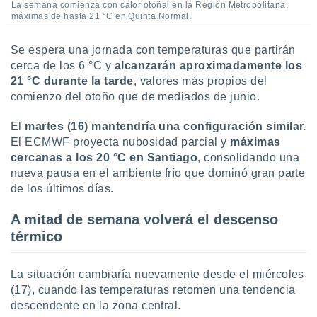
 seleccionar
La semana comienza con calor otoñal en la Región Metropolitana:
o.
máximas de hasta 21 °C en Quinta Normal.
calización
Se espera una jornada con temperaturas que partirán
precisa e
ión mediante
cerca de los 6 °C y
alcanzarán aproximadamente los
21 °C durante la tarde
, valores más propios del
, publicidad
comienzo del otoño que de mediados de junio.
dos,
El
martes (16) mantendría una configuración similar.
 publicidad
El ECMWF proyecta nubosidad parcial y
máximas
,
cercanas a los 20 °C en Santiago
, consolidando una
ón de
 desarrollo
nueva pausa en el ambiente frío que dominó gran parte
s.
de los últimos días.
tros 1199
A mitad de semana volverá el descenso
ios
térmico
La situación cambiaría nuevamente desde el miércoles
(17), cuando las temperaturas retomen una tendencia
descendente en la zona central.