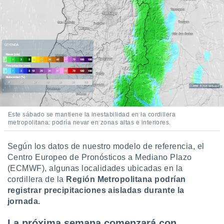
 botón
.
nto,
cios
kies,
ores únicos
as similares
nar,
rocesar
Este sábado se mantiene la inestabilidad en la cordillera
onales como
metropolitana: podría nevar en zonas altas e interiores.
 este sitio
recciones IP
ficadores de
Según los datos de nuestro modelo de referencia, el
 posible
Centro Europeo de Pronósticos a Mediano Plazo
s
(ECMWF), algunas localidades ubicadas en la
 traten tus
cordillera de la
Región Metropolitana podrían
nales en
registrar precipitaciones aisladas durante la
 interés
jornada.
go a lo que
nerte. Para
La próxima semana comenzará con
retirar su