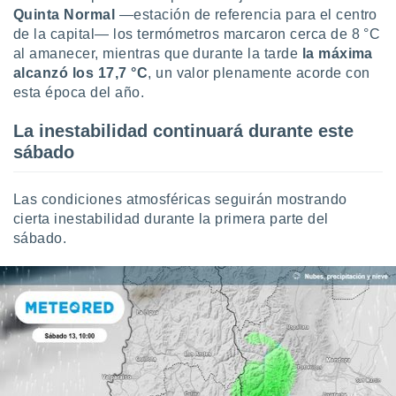
uedes
Quinta Normal
—estación de referencia para el centro
uestro sitio
de la capital— los termómetros marcaron cerca de 8 °C
ed.cl. En
al amanecer, mientras que durante la tarde
la máxima
te
 de que
alcanzó los 17,7 °C
, un valor plenamente acorde con
talarán
esta época del año.
e sean
para
La inestabilidad continuará durante este
a
sábado
por el sitio
o se
cookies para
Las condiciones atmosféricas seguirán mostrando
cierta inestabilidad durante la primera parte del
nto ni para
sábado.
licidad o
ado, aunque
sualizar
general no
ada. Puedes
 instalación
y acceder a
io web a
ste abono