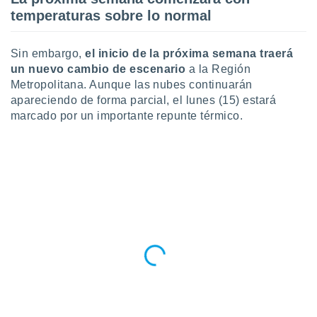
ento u
temperaturas sobre lo normal
 de datos
er momento
Sin embargo,
el inicio de la próxima semana traerá
ic en
un nuevo cambio de escenario
a la Región
o en
Metropolitana. Aunque las nubes continuarán
apareciendo de forma parcial, el lunes (15) estará
 Cookies
en
marcado por un importante repunte térmico.
eb.
y
socios
el
to de
la
 en un
 y/o acceder
 de datos
ara
 anuncios
ar perfiles