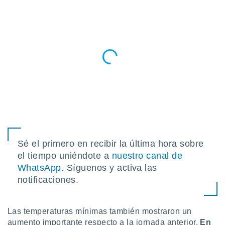
do en
 mismo.
sultar más
 en nuestra
 Cookies
y
ualquier
ento
 botón
ación de
kies
 disponible
e nuestra
.
Sé el primero en recibir la última hora sobre
el tiempo uniéndote a
nuestro canal de
IVAMENTE,
WhatsApp
. Síguenos y activa las
notificaciones.
as
 a cookies
 no aceptar
Las temperaturas mínimas también mostraron un
ón de
aumento importante respecto a la jornada anterior.
En