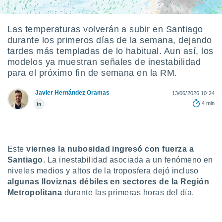
ediante
ecnologías
nos permite
Las temperaturas volverán a subir en Santiago
estra
durante los primeros días de la semana, dejando
ara seguir
e contenido
tardes más templadas de lo habitual. Aun así, los
stándares
modelos ya muestran señales de inestabilidad
ACEPTAR
sin coste.
para el próximo fin de semana en la RM.
Y
CONTINUAR
 botón
Javier Hernández Oramas
continuar",
13/06/2026 10:24
der a la
4 min
CONFIGURACIÓN
ndo la
 de todas
, ya sean
de nuestros
Este
viernes la nubosidad ingresó con fuerza a
 nos
Santiago.
La inestabilidad asociada a un fenómeno en
 y análisis
niveles medios y altos de la troposfera dejó incluso
tamiento en
algunas lloviznas débiles en sectores de la Región
b, así como
Metropolitana
durante las primeras horas del día.
un perfil
para
ublicidad y