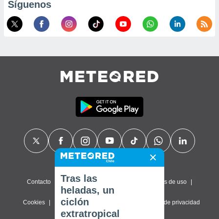
Síguenos
Tras las
Contacto
Sobre nosotros
FAQ
Términos de uso
heladas, un
ciclón
Cookies
Política de privacidad
Configuración de privacidad
extratropical