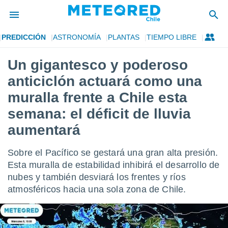
PREDICCIÓN
ASTRONOMÍA
PLANTAS
TIEMPO LIBRE
privacidad
Un gigantesco y poderoso
o de
eteored.cl)
anticiclón actuará como una
borado por
es para
muralla frente a Chile esta
ue la
semana: el déficit de lluvia
 que se
e calidad.
aumentará
eder a este
ediante las
opciones:
Sobre el Pacífico se gestará una gran alta presión.
Esta muralla de estabilidad inhibirá el desarrollo de
ookies y
nubes y también desviará los frentes y ríos
e forma
atmosféricos hacia una sola zona de Chile.
d digital
ada, basada
mación