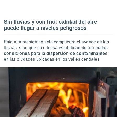
uedes
uestro sitio
ed.cl. En
te
Sin lluvias y con frío: calidad del aire
 de que
talarán
puede llegar a niveles peligrosos
e sean
para
a
Esta alta presión no sólo complicará el avance de las
por el sitio
lluvias, sino que su intensa estabilidad dejará
malas
o se
condiciones para la dispersión de contaminantes
cookies para
en las ciudades ubicadas en los valles centrales.
nto ni para
licidad o
ado, aunque
sualizar
general no
ada. Puedes
 instalación
y acceder a
io web a
ste abono