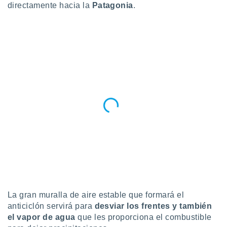
directamente hacia la
Patagonia
.
idad
a, utilizar
a
 la
da, crear un
personalizar
o, uso de
a la
e contenido
do, medir el
 de la
medir el
 del
 comprender
 través de
s o a través
nación de
edentes de
fuentes,
La gran muralla de aire estable que formará el
y mejora de
anticiclón servirá para
desviar los frentes y también
os, uso de
el vapor de agua
que les proporciona el combustible
ados con el