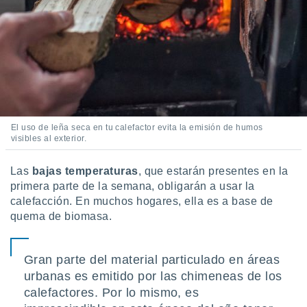
 botón
.
nto,
cios
kies,
ores únicos
as similares
El uso de leña seca en tu calefactor evita la emisión de humos
nar,
visibles al exterior.
rocesar
onales como
Las
bajas temperaturas
, que estarán presentes en la
 este sitio
primera parte de la semana, obligarán a usar la
recciones IP
ficadores de
calefacción. En muchos hogares, ella es a base de
 posible
quema de biomasa.
s
 traten tus
nales en
Gran parte del material particulado en áreas
 interés
urbanas es emitido por las chimeneas de los
go a lo que
nerte. Para
calefactores. Por lo mismo, es
retirar su