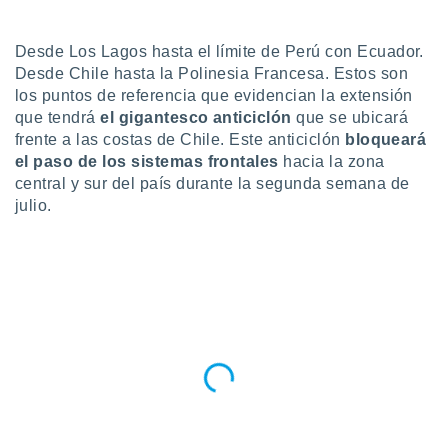
do en
 mismo.
Desde Los Lagos hasta el límite de Perú con Ecuador.
sultar más
Desde Chile hasta la Polinesia Francesa. Estos son
 en nuestra
los puntos de referencia que evidencian la extensión
 Cookies
y
que tendrá
el gigantesco anticiclón
que se ubicará
ualquier
frente a las costas de Chile. Este anticiclón
bloqueará
ento
el paso de los sistemas frontales
hacia la zona
 botón
central y sur del país durante la segunda semana de
ación de
julio.
kies
 disponible
e nuestra
.
IVAMENTE,
as
 a cookies
 no aceptar
ón de