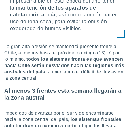
imprescindible en esta época del año tener
ento u
la
mantención de los aparatos de
calefacción al día
, así como también hacer
 de datos
er momento
uso de leña seca, para evitar la emisión
ic en
exagerada de humos visibles.
o en
 Cookies
en
La gran alta presión se mantendrá presente frente a
eb.
Chile, al menos hasta el próximo domingo (13). Y por
lo mismo,
todos los sistemas frontales que avancen
y
socios
hacia Chile serán desviados hacia las regiones más
el
australes del país
, aumentando el déficit de lluvias en
la zona central.
to de
Al menos 3 frentes esta semana llegarán a
la
la zona austral
 en un
 y/o acceder
 de datos
Impedidos de avanzar por el sur y de encaminarse
ara
hacia la zona central del país,
los sistemas frontales
 anuncios
solo tendrán un camino abierto
, el que los llevará
ar perfiles