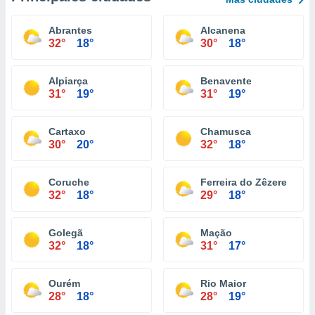
Abrantes
Alcanena
32°
18°
30°
18°
Alpiarça
Benavente
31°
19°
31°
19°
Cartaxo
Chamusca
30°
20°
32°
18°
Coruche
Ferreira do Zêzere
32°
18°
29°
18°
Golegã
Mação
32°
18°
31°
17°
Ourém
Rio Maior
28°
18°
28°
19°