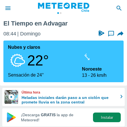
El Tiempo en Advagar
privacidad
08:44
Domingo
...
o de
eteored.cl)
borado por
Nubes y claros
es para
22°
ue la
 que se
e calidad.
Noroeste
eder a este
Sensación de 24°
13
26 km/h
ediante las
opciones:
Última hora
ookies y
Heladas iniciales darán paso a un ciclón que
e forma
promete lluvia en la zona central
d digital
¡Descarga
GRATIS
la app de
Instalar
ada, basada
Meteored!
mación