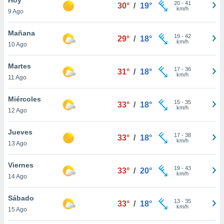
20
-
41
30°
/
19°
km/h
9 Ago
do en
 mismo.
sultar más
Mañana
19
-
42
29°
/
18°
 en nuestra
km/h
10 Ago
 Cookies
y
ualquier
Martes
17
-
36
31°
/
18°
km/h
11 Ago
ento
 botón
ación de
Miércoles
15
-
35
33°
/
18°
kies
km/h
12 Ago
 disponible
e nuestra
Jueves
17
-
38
.
33°
/
18°
km/h
13 Ago
IVAMENTE,
Viernes
19
-
43
33°
/
20°
km/h
14 Ago
as
 a cookies
Sábado
13
-
35
33°
/
18°
km/h
 no aceptar
15 Ago
ón de