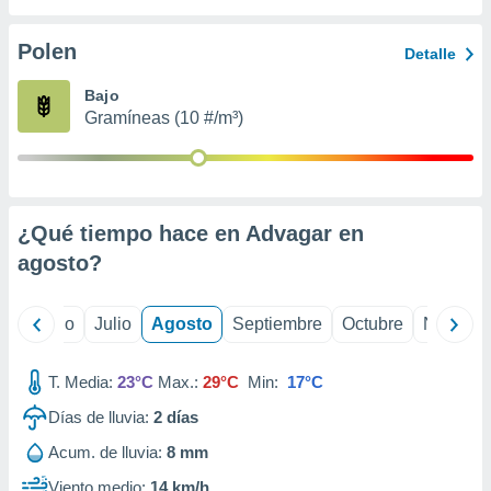
 seleccionar
o.
Polen
Detalle
calización
precisa e
Bajo
ión mediante
Gramíneas (10 #/m³)
, publicidad
dos,
 publicidad
,
¿Qué tiempo hace en Advagar en
ón de
agosto
?
 desarrollo
s.
tros 1199
yo
Junio
Julio
Agosto
Septiembre
Octubre
Noviemb
ios
T. Media:
23°C
Max.:
29°C
Min:
17°C
Días de lluvia:
2
días
Acum. de lluvia:
8 mm
Viento medio:
14 km/h