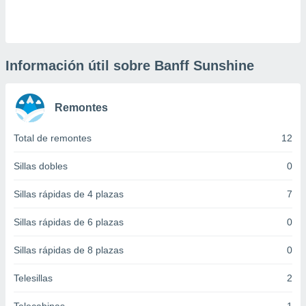
 botón
.
nto,
Información útil sobre Banff Sunshine
cios
kies,
Remontes
ores únicos
as similares
nar,
Total de remontes
12
rocesar
onales como
Sillas dobles
0
 este sitio
recciones IP
Sillas rápidas de 4 plazas
7
ficadores de
 posible
Sillas rápidas de 6 plazas
0
s
 traten tus
Sillas rápidas de 8 plazas
0
nales en
 interés
go a lo que
Telesillas
2
nerte. Para
retirar su