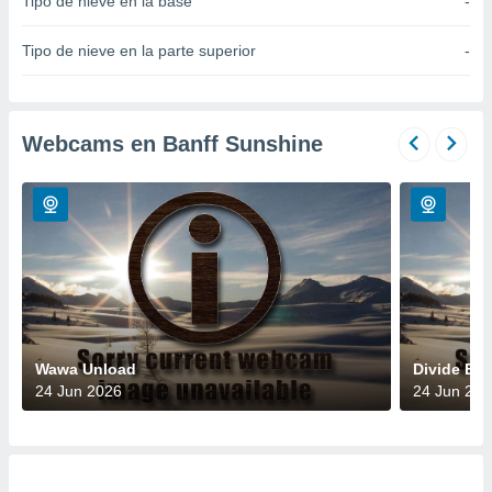
Tipo de nieve en la base
-
do en
 mismo.
Tipo de nieve en la parte superior
-
sultar más
 en nuestra
 Cookies
y
ualquier
Webcams en Banff Sunshine
ento
 botón
ación de
kies
 disponible
e nuestra
.
IVAMENTE,
Wawa Unload
Divide Ex
24 Jun 2026
24 Jun 202
as
 a cookies
 no aceptar
ón de