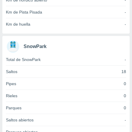
Km de nórdico abierto
-
idad
a, utilizar
Km de Pista Pisada
-
a
 la
Km de huella
-
da, crear un
personalizar
o, uso de
SnowPark
a la
e contenido
Total de SnowPark
-
do, medir el
 de la
medir el
Saltos
18
 del
 comprender
Pipes
0
 través de
s o a través
Rieles
0
nación de
edentes de
Parques
0
fuentes,
y mejora de
Saltos abiertos
-
os, uso de
ados con el