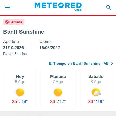
Cerrada
privacidad
Banff Sunshine
o de
eteored.cl)
Apertura
Cierre
borado por
es para
31/10/2026
16/05/2027
ue la
Faltan 84 días
 que se
e calidad.
El Tiempo en Banff Sunshine - AB
eder a este
ediante las
opciones:
Hoy
Mañana
Sábado
6 Ago
7 Ago
8 Ago
ookies y
e forma
35°
/
14°
36°
/
17°
36°
/
19°
d digital
ada, basada
mación