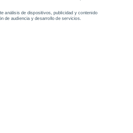
Halifax
Toronto
e análisis de dispositivos, publicidad y contenido
n de audiencia y desarrollo de servicios.
Estaciones de esquí en
Canadá
Leaflet
|
©
OpenStreetMap
|
ECMWF
by © Meteored