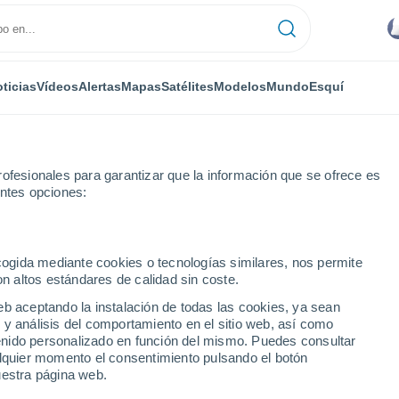
ticias
Vídeos
Alertas
Mapas
Satélites
Modelos
Mundo
Esquí
ofesionales para garantizar que la información que se ofrece es
entes opciones:
ecogida mediante cookies o tecnologías similares, nos permite
on altos estándares de calidad sin coste.
Pronóstico
eb aceptando la instalación de todas las cookies, ya sean
s
 y análisis del comportamiento en el sitio web, así como
ntenido personalizado en función del mismo. Puedes consultar
alquier momento el consentimiento pulsando el botón
uestra página web.