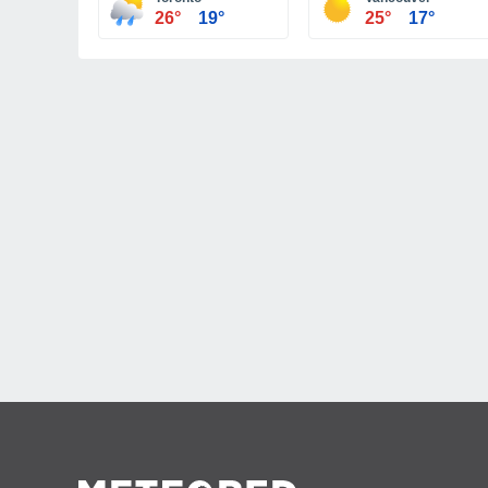
26°
19°
25°
17°