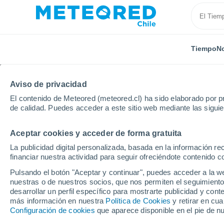
Tiempo
No
Aviso de privacidad
El contenido de Meteored (meteored.cl) ha sido elaborado por pr
de calidad. Puedes acceder a este sitio web mediante las sigui
Aceptar cookies y acceder de forma gratuita
Inicio
Canadá
La publicidad digital personalizada, basada en la información r
financiar nuestra actividad para seguir ofreciéndote contenido c
El Tiempo en Canadá. 
Pulsando el botón "Aceptar y continuar", puedes acceder a la w
meteorológico a 14 día
nuestras o de nuestros socios, que nos permiten el seguimiento
desarrollar un perfil específico para mostrarte publicidad y co
más información en nuestra
Política de Cookies
y retirar en cu
Configuración de cookies
que aparece disponible en el pie de n
Hoy, 6 agosto
Todo el día
Símbolo