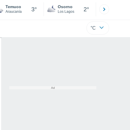
Temuco
Osorno
Puerto
3°
2°
Araucanía
Los Lagos
Los Lagos
°C