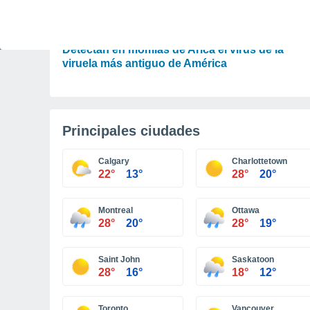
CIENCIA
Detectan en momias de Arica el virus de la
viruela más antiguo de América
Principales ciudades
Calgary
Charlottetown
22°
13°
28°
20°
Montreal
Ottawa
28°
20°
28°
19°
Saint John
Saskatoon
28°
16°
18°
12°
Toronto
Vancouver