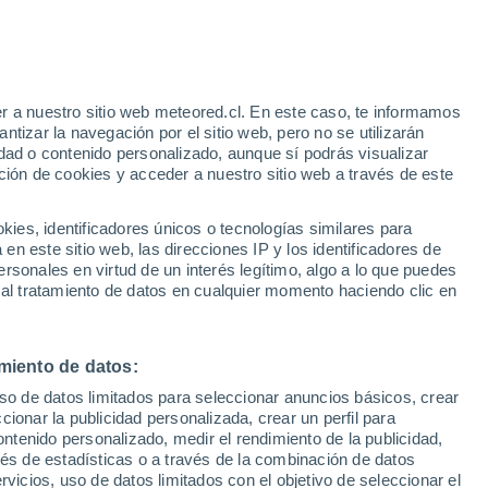
8°
5°
Pond Inlet
r a nuestro sitio web meteored.cl. En este caso, te informamos
tizar la navegación por el sitio web, pero no se utilizarán
15°
dad o contenido personalizado, aunque sí podrás visualizar
8°
ción de cookies y acceder a nuestro sitio web a través de este
Cambridge
Bay
es, identificadores únicos o tecnologías similares para
10°
12°
n este sitio web, las direcciones IP y los identificadores de
6°
18°
11°
10°
Iqaluit
rsonales en virtud de un interés legítimo, algo a lo que puedes
Rankin Inlet
owknife
 al tratamiento de datos en cualquier momento haciendo clic en
14°
10°
Inukjuak
miento de datos:
22°
uso de datos limitados para seleccionar anuncios básicos, crear
23°
13°
°
12°
ccionar la publicidad personalizada, crear un perfil para
27°
°
lgary
15°
Regina
14°
ontenido personalizado, medir el rendimiento de la publicidad,
11°
Thunder Bay
32°
vés de estadísticas o a través de la combinación de datos
St. John's
26°
18°
rvicios, uso de datos limitados con el objetivo de seleccionar el
19°