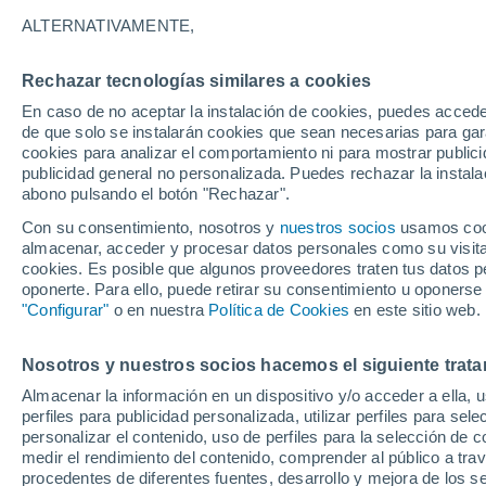
ALTERNATIVAMENTE,
Rechazar tecnologías similares a cookies
11°
5°
En caso de no aceptar la instalación de cookies, puedes accede
Sachs
de que solo se instalarán cookies que sean necesarias para garan
Harbour
cookies para analizar el comportamiento ni para mostrar publici
publicidad general no personalizada. Puedes rechazar la instala
abono pulsando el botón "Rechazar".
Con su consentimiento, nosotros y
nuestros socios
usamos cooki
almacenar, acceder y procesar datos personales como su visita e
cookies. Es posible que algunos proveedores traten tus datos pe
27°
Yell
oponerte. Para ello, puede retirar su consentimiento u oponerse
12°
"Configurar"
o en nuestra
Política de Cookies
Whitehorse
en este sitio web.
Nosotros y nuestros socios hacemos el siguiente trata
Almacenar la información en un dispositivo y/o acceder a ella, 
25
perfiles para publicidad personalizada, utilizar perfiles para sele
17
Ca
personalizar el contenido, uso de perfiles para la selección de c
Vancouver
medir el rendimiento del contenido, comprender al público a tra
procedentes de diferentes fuentes, desarrollo y mejora de los se