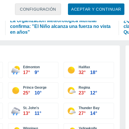
CONFIGURACIÓN
ACEPTAR Y CONTINUAR
PREDICCIÓN
A
La Organización Meteorológica Mundial
¿Q
confirma: "El Niño alcanza una fuerza no vista
cl
en años"
Qu
Edmonton
Halifax
17°
9°
32°
18°
Prince George
Regina
25°
10°
23°
12°
St. John's
Thunder Bay
13°
11°
27°
14°
Winnipeg
Yellowknife