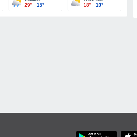
29°
15°
18°
10°