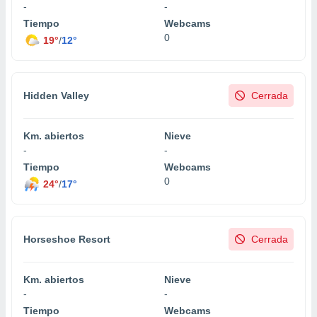
 seleccionar
-
-
o.
Tiempo
Webcams
calización
0
19°
/
12°
precisa e
ión mediante
, publicidad
Hidden Valley
Cerrada
dos,
 publicidad
Km. abiertos
Nieve
,
-
-
ón de
Tiempo
Webcams
 desarrollo
0
24°
/
17°
s.
tros 1199
ios
Horseshoe Resort
Cerrada
Km. abiertos
Nieve
-
-
Tiempo
Webcams