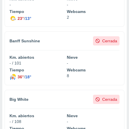
-
-
do en
Tiempo
Webcams
 mismo.
2
23°
/
13°
sultar más
 en nuestra
 Cookies
y
ualquier
Banff Sunshine
Cerrada
ento
 botón
ación de
Km. abiertos
Nieve
kies
- / 101
-
 disponible
Tiempo
Webcams
e nuestra
8
36°
/
18°
.
IVAMENTE,
Big White
Cerrada
as
 a cookies
Km. abiertos
Nieve
 no aceptar
- / 108
-
ón de
Tiempo
Webcams