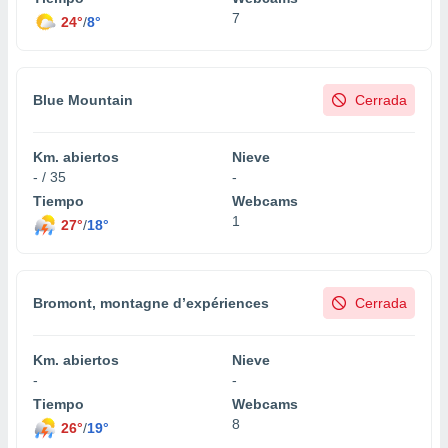
uedes
7
24°
/
8°
uestro sitio
ed.cl. En
te
 de que
Blue Mountain
Cerrada
talarán
e sean
para
Km. abiertos
Nieve
a
- / 35
-
por el sitio
o se
Tiempo
Webcams
cookies para
1
27°
/
18°
nto ni para
licidad o
Bromont, montagne d’expériences
Cerrada
ado, aunque
sualizar
general no
Km. abiertos
Nieve
ada. Puedes
-
-
 instalación
Tiempo
Webcams
y acceder a
8
io web a
26°
/
19°
ste abono