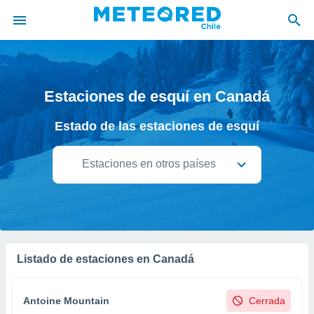
privacidad
o de
Estaciones de esquí en Canadá
eteored.cl)
borado por
Estado de las estaciones de esquí
es para
ue la
 que se
Estaciones en otros países
e calidad.
eder a este
ediante las
opciones:
ookies y
e forma
Listado de estaciones en Canadá
d digital
ada, basada
Antoine Mountain
Cerrada
mación