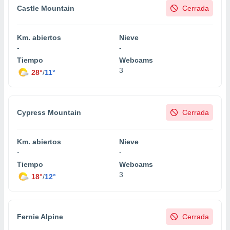
ento u
Castle Mountain
Cerrada
 de datos
er momento
Km. abiertos
Nieve
ic en
-
-
o en
Tiempo
Webcams
3
28°
/
11°
 Cookies
en
eb.
y
Cypress Mountain
Cerrada
socios
el
Km. abiertos
Nieve
to de
-
-
Tiempo
Webcams
la
3
18°
/
12°
 en un
 y/o acceder
 de datos
ara
Fernie Alpine
Cerrada
 anuncios
ar perfiles