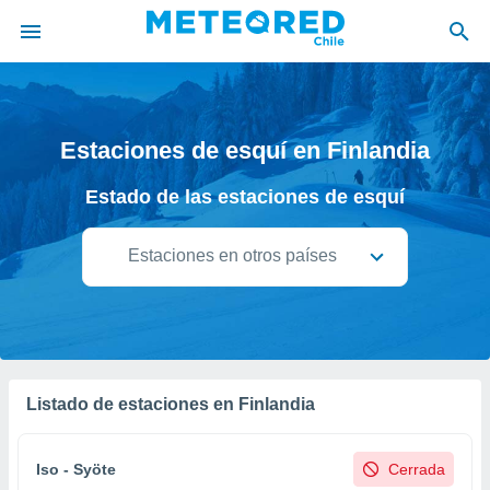
privacidad
o de
Estaciones de esquí en Finlandia
eteored.cl)
borado por
Estado de las estaciones de esquí
es para
ue la
 que se
Estaciones en otros países
e calidad.
eder a este
ediante las
opciones:
ookies y
e forma
Listado de estaciones en Finlandia
d digital
ada, basada
Iso - Syöte
Cerrada
mación