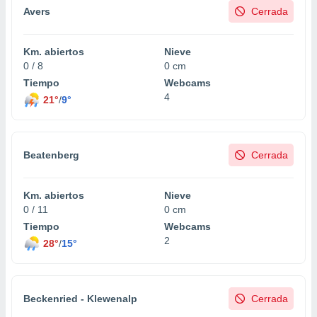
ento u
Avers
Cerrada
 de datos
er momento
Km. abiertos
Nieve
ic en
0 / 8
0 cm
o en
Tiempo
Webcams
4
21°
/
9°
 Cookies
en
eb.
y
Beatenberg
Cerrada
socios
el
Km. abiertos
Nieve
to de
0 / 11
0 cm
Tiempo
Webcams
la
2
28°
/
15°
 en un
 y/o acceder
 de datos
ara
Beckenried - Klewenalp
Cerrada
 anuncios
ar perfiles