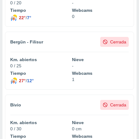
 seleccionar
0 / 20
-
o.
Tiempo
Webcams
calización
0
22°
/
7°
precisa e
ión mediante
, publicidad
Bergün - Filisur
Cerrada
dos,
 publicidad
Km. abiertos
Nieve
,
0 / 25
-
ón de
Tiempo
Webcams
 desarrollo
1
27°
/
12°
s.
tros 1199
ios
Bivio
Cerrada
Km. abiertos
Nieve
0 / 30
0 cm
Tiempo
Webcams