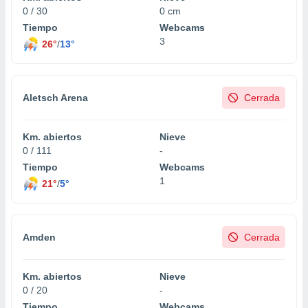
0 / 30
0 cm
do en
Tiempo
Webcams
 mismo.
3
26°
/
13°
sultar más
 en nuestra
 Cookies
y
ualquier
Aletsch Arena
Cerrada
ento
 botón
ación de
Km. abiertos
Nieve
kies
0 / 111
-
 disponible
Tiempo
Webcams
e nuestra
1
21°
/
5°
.
IVAMENTE,
Amden
Cerrada
as
 a cookies
Km. abiertos
Nieve
 no aceptar
0 / 20
-
ón de
Tiempo
Webcams