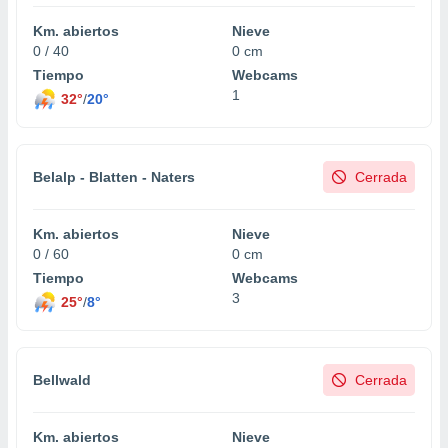
idad
Km. abiertos
Nieve
a, utilizar
0 / 40
0 cm
a
 la
Tiempo
Webcams
1
32°
/
20°
da, crear un
personalizar
o, uso de
a la
Belalp - Blatten - Naters
Cerrada
e contenido
do, medir el
 de la
Km. abiertos
Nieve
medir el
0 / 60
0 cm
 del
Tiempo
Webcams
 comprender
3
 través de
25°
/
8°
s o a través
nación de
edentes de
fuentes,
Bellwald
Cerrada
y mejora de
os, uso de
ados con el
Km. abiertos
Nieve