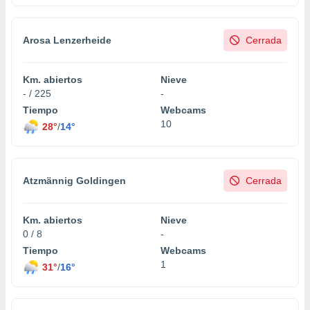
 botón
.
Arosa Lenzerheide
Cerrada
nto,
Km. abiertos
Nieve
cios
- / 225
-
kies,
Tiempo
Webcams
ores únicos
as similares
10
28°
/
14°
nar,
rocesar
onales como
 este sitio
Atzmännig Goldingen
Cerrada
recciones IP
ficadores de
 posible
Km. abiertos
Nieve
s
0 / 8
-
 traten tus
Tiempo
Webcams
nales en
1
31°
/
16°
 interés
go a lo que
nerte. Para
retirar su