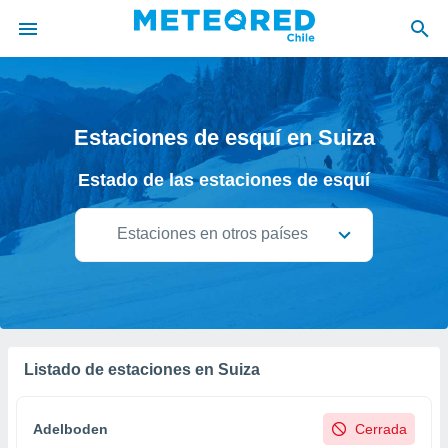
privacidad
o de
Estaciones de esquí en Suiza
eteored.cl)
borado por
Estado de las estaciones de esquí
es para
ue la
 que se
Estaciones en otros países
e calidad.
eder a este
ediante las
opciones:
ookies y
e forma
Listado de estaciones en Suiza
d digital
ada, basada
Adelboden
Cerrada
mación