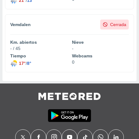
21°
/
13°
Vemdalen
Cerrada
Km. abiertos
Nieve
- / 45
-
Tiempo
Webcams
0
17°
/
8°