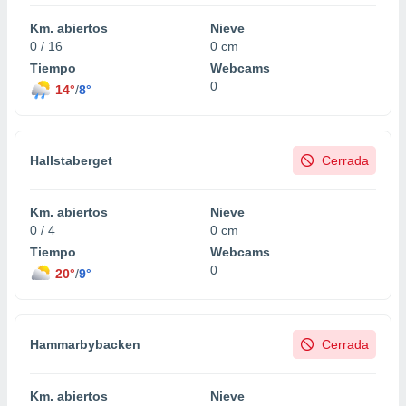
idad
Km. abiertos
Nieve
a, utilizar
0 / 16
0 cm
a
 la
Tiempo
Webcams
0
14°
/
8°
da, crear un
personalizar
o, uso de
a la
Hallstaberget
Cerrada
e contenido
do, medir el
 de la
Km. abiertos
Nieve
medir el
0 / 4
0 cm
 del
Tiempo
Webcams
 comprender
0
 través de
20°
/
9°
s o a través
nación de
edentes de
fuentes,
Hammarbybacken
Cerrada
y mejora de
os, uso de
ados con el
Km. abiertos
Nieve