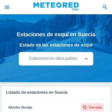
privacidad
o de
Estaciones de esquí en Suecia
eteored.cl)
borado por
Estado de las estaciones de esquí
es para
ue la
 que se
Estaciones en otros países
e calidad.
eder a este
ediante las
opciones:
ookies y
e forma
Listado de estaciones en Suecia
d digital
ada, basada
Abisko Nuolja
Cerrada
mación