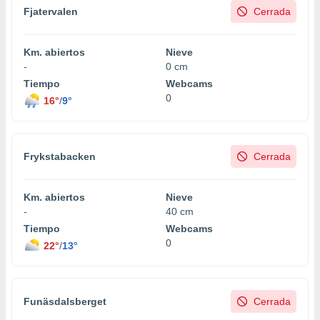
ento u
Fjatervalen
Cerrada
 de datos
er momento
Km. abiertos
Nieve
ic en
-
0 cm
o en
Tiempo
Webcams
0
16°
/
9°
 Cookies
en
eb.
y
Frykstabacken
Cerrada
socios
el
Km. abiertos
Nieve
to de
-
40 cm
Tiempo
Webcams
la
0
22°
/
13°
 en un
 y/o acceder
 de datos
ara
Funäsdalsberget
Cerrada
 anuncios
ar perfiles