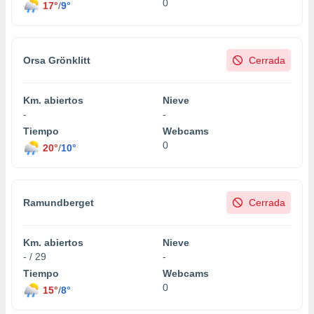
0
17°
/
9°
Orsa Grönklitt
Cerrada
Km. abiertos
Nieve
-
-
Tiempo
Webcams
0
20°
/
10°
Ramundberget
Cerrada
Km. abiertos
Nieve
- / 29
-
Tiempo
Webcams
0
15°
/
8°