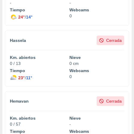
 seleccionar
-
-
o.
Tiempo
Webcams
calización
0
24°
/
14°
precisa e
ión mediante
, publicidad
Hassela
Cerrada
dos,
 publicidad
Km. abiertos
Nieve
,
0 / 13
0 cm
ón de
Tiempo
Webcams
 desarrollo
0
23°
/
11°
s.
tros 1199
ios
Hemavan
Cerrada
Km. abiertos
Nieve
0 / 57
-
Tiempo
Webcams