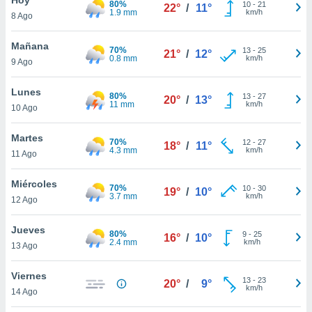
80%
10
-
21
22°
/
11°
1.9 mm
km/h
8 Ago
do en
 mismo.
sultar más
Mañana
70%
13
-
25
21°
/
12°
 en nuestra
0.8 mm
km/h
9 Ago
 Cookies
y
ualquier
Lunes
80%
13
-
27
20°
/
13°
11 mm
km/h
10 Ago
ento
 botón
ación de
Martes
70%
12
-
27
18°
/
11°
kies
4.3 mm
km/h
11 Ago
 disponible
e nuestra
Miércoles
70%
10
-
30
.
19°
/
10°
3.7 mm
km/h
12 Ago
IVAMENTE,
Jueves
80%
9
-
25
16°
/
10°
2.4 mm
km/h
13 Ago
as
 a cookies
Viernes
13
-
23
20°
/
9°
km/h
 no aceptar
14 Ago
ón de