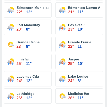
Edmonton Municipal Alta.
Edmonton Namao Alta.
22°
12°
21°
11°
Fort Mcmurray
Fox Creek
20°
8°
23°
10°
Grande Cache
Grande Prairie
23°
8°
22°
11°
Innisfail
Jasper
25°
11°
25°
10°
Lacombe Cda
Lake Louise
24°
12°
24°
8°
Lethbridge
Medicine Hat
26°
12°
28°
11°