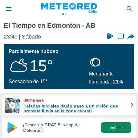
El Tiempo en Edmonton - AB
privacidad
23:40
Sábado
...
o de
eteored.cl)
borado por
Parcialmente nuboso
es para
15°
ue la
 que se
e calidad.
Menguante
eder a este
Sensación de 15°
Iluminada:
21%
ediante las
opciones:
Última hora
ookies y
Heladas iniciales darán paso a un ciclón que
e forma
promete lluvia en la zona central
d digital
¡Descarga
GRATIS
la app de
Instalar
ada, basada
Meteored!
mación