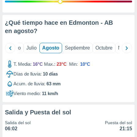
 seleccionar
o.
calización
precisa e
¿Qué tiempo hace en Edmonton - AB
ión mediante
en
agosto
?
, publicidad
yo
Junio
Julio
Agosto
Septiembre
Octubre
Noviemb
dos,
 publicidad
,
T. Media:
16°C
Max.:
23°C
Min:
10°C
ón de
Días de lluvia:
10
días
 desarrollo
s.
Acum. de lluvia:
63 mm
tros 1199
Viento medio:
11 km/h
ios
Salida y Puesta del sol
Salida del sol
Puesta del sol
06:02
21:15