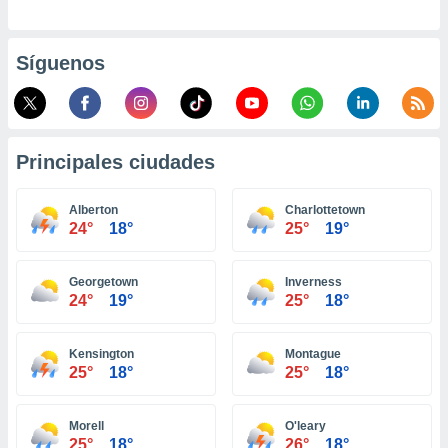
ento u
 de datos
Síguenos
er momento
ic en
o en
 Cookies
en
Principales ciudades
eb.
y
Alberton
Charlottetown
socios
24°
18°
25°
19°
el
to de
Georgetown
Inverness
24°
19°
25°
18°
la
 en un
Kensington
Montague
 y/o acceder
25°
18°
25°
18°
 de datos
ara
 anuncios
Morell
O'leary
ar perfiles
25°
18°
26°
18°