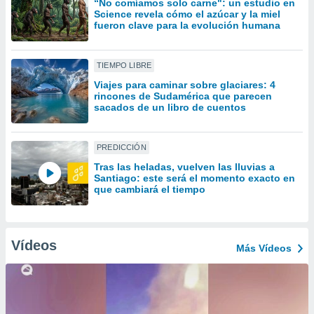
“No comíamos solo carne": un estudio en
uedes
Science revela cómo el azúcar y la miel
uestro sitio
fueron clave para la evolución humana
ed.cl. En
te
 de que
TIEMPO LIBRE
talarán
e sean
Viajes para caminar sobre glaciares: 4
rincones de Sudamérica que parecen
para
sacados de un libro de cuentos
a
por el sitio
o se
PREDICCIÓN
cookies para
Tras las heladas, vuelven las lluvias a
nto ni para
Santiago: este será el momento exacto en
que cambiará el tiempo
licidad o
ado, aunque
sualizar
Vídeos
general no
Más Vídeos
ada. Puedes
 instalación
y acceder a
io web a
ste abono