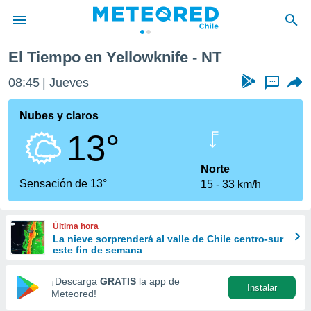
El Tiempo en Yellowknife - NT
privacidad
08:45
Jueves
...
o de
eteored.cl)
borado por
Nubes y claros
es para
13°
ue la
 que se
e calidad.
Norte
eder a este
Sensación de 13°
15
33 km/h
ediante las
opciones:
Última hora
ookies y
La nieve sorprenderá al valle de Chile centro-sur
e forma
este fin de semana
d digital
¡Descarga
GRATIS
la app de
Instalar
ada, basada
Meteored!
mación