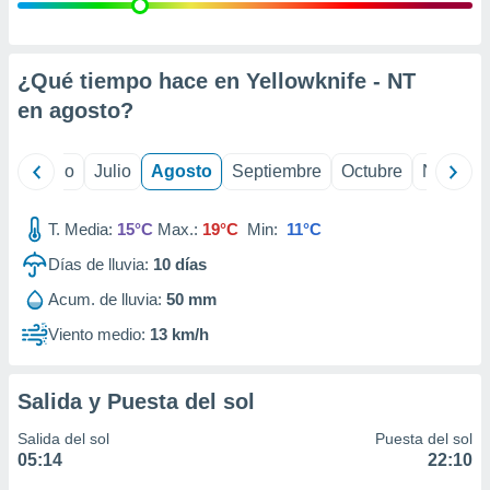
 seleccionar
o.
calización
precisa e
¿Qué tiempo hace en Yellowknife - NT
ión mediante
en
agosto
?
, publicidad
yo
Junio
Julio
Agosto
Septiembre
Octubre
Noviemb
dos,
 publicidad
,
T. Media:
15°C
Max.:
19°C
Min:
11°C
ón de
Días de lluvia:
10
días
 desarrollo
s.
Acum. de lluvia:
50 mm
tros 1199
Viento medio:
13 km/h
ios
Salida y Puesta del sol
Salida del sol
Puesta del sol
05:14
22:10