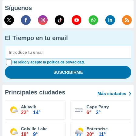
Síguenos
El Tiempo en tu email
He leído y acepto la política de privacidad.
Principales ciudades
Más ciudades
Aklavik
Cape Parry
22°
14°
6°
3°
Colville Lake
Enterprise
18°
9°
20°
11°