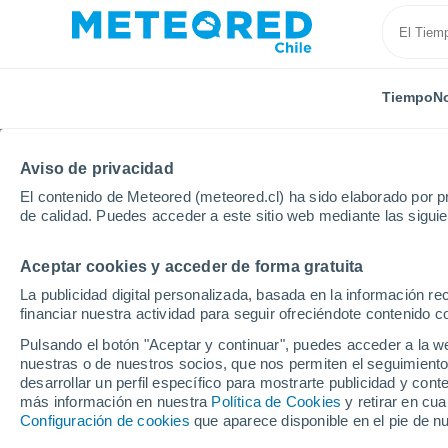
Tiempo
No
Aviso de privacidad
El contenido de Meteored (meteored.cl) ha sido elaborado por pr
de calidad. Puedes acceder a este sitio web mediante las sigui
Aceptar cookies y acceder de forma gratuita
Inicio
Canadá
Columbia Británica
Indian River
La publicidad digital personalizada, basada en la información r
financiar nuestra actividad para seguir ofreciéndote contenido c
El Tiempo en Indian Ri
Pulsando el botón "Aceptar y continuar", puedes acceder a la w
nuestras o de nuestros socios, que nos permiten el seguimiento
10:03
Viernes
desarrollar un perfil específico para mostrarte publicidad y co
más información en nuestra
Política de Cookies
y retirar en cu
Configuración de cookies
que aparece disponible en el pie de n
Cubierto