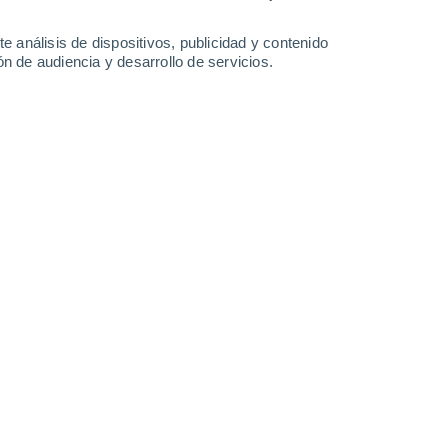
17°
/
10°
15°
/
10°
16°
/
10°
19°
/
9°
e análisis de dispositivos, publicidad y contenido
n de audiencia y desarrollo de servicios.
-
30
km/h
12
-
28
km/h
7
-
17
km/h
6
-
18
km/h
y
, 7 de agosto
Noreste
1 Bajo
11
-
25 km/h
FPS:
no
Noreste
1 Bajo
11
-
25 km/h
FPS:
no
Noreste
2 Bajo
10
-
24 km/h
FPS:
no
Noreste
2 Bajo
9
-
23 km/h
FPS:
no