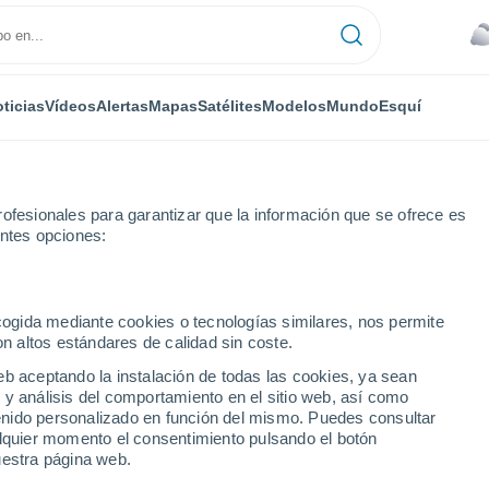
ticias
Vídeos
Alertas
Mapas
Satélites
Modelos
Mundo
Esquí
ofesionales para garantizar que la información que se ofrece es
entes opciones:
ecogida mediante cookies o tecnologías similares, nos permite
on altos estándares de calidad sin coste.
ver - BC
eb aceptando la instalación de todas las cookies, ya sean
 y análisis del comportamiento en el sitio web, así como
...
ntenido personalizado en función del mismo. Puedes consultar
alquier momento el consentimiento pulsando el botón
Por hora
uestra página web.
Cielos cubiertos en las próximas
horas