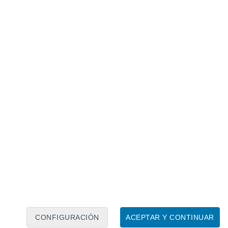
Calendario lunar
Lun
Mar
Mié
Jue
Vie
Sáb
Dom
7
8
9
10
11
12
13
14
15
16
17
18
19
20
CONFIGURACIÓN
ACEPTAR Y CONTINUAR