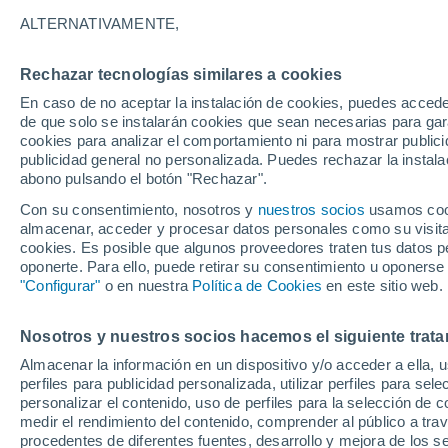
12°
ALTERNATIVAMENTE,
Rechazar tecnologías similares a cookies
Noreste
En caso de no aceptar la instalación de cookies, puedes accede
Sensación de 12°
11
-
25 km
de que solo se instalarán cookies que sean necesarias para garan
cookies para analizar el comportamiento ni para mostrar publici
publicidad general no personalizada. Puedes rechazar la instala
abono pulsando el botón "Rechazar".
Última hora
Aguanieve, heladas de hasta -3 °C y chubasc
Con su consentimiento, nosotros y
nuestros socios
usamos cooki
marcarán el fin de semana en la RM
almacenar, acceder y procesar datos personales como su visita e
cookies. Es posible que algunos proveedores traten tus datos pe
Tiempo 1 - 7 días
Actualidad
Mapa de lluvia
Satél
oponerte. Para ello, puede retirar su consentimiento u oponerse
"Configurar"
o en nuestra
Política de Cookies
en este sitio web.
Nosotros y nuestros socios hacemos el siguiente trata
Mañana
Domingo
Hoy
Almacenar la información en un dispositivo y/o acceder a ella, 
8 Ago
9 Ago
7 Ago
perfiles para publicidad personalizada, utilizar perfiles para sele
personalizar el contenido, uso de perfiles para la selección de c
medir el rendimiento del contenido, comprender al público a tra
procedentes de diferentes fuentes, desarrollo y mejora de los se