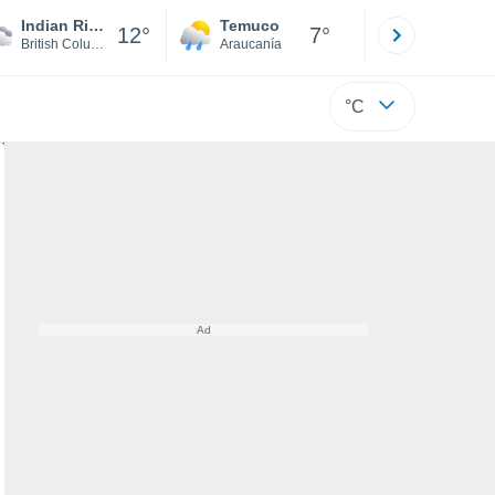
Indian River
Temuco
Osorno
12°
7°
British Columbia
Araucanía
Los Lagos
°C