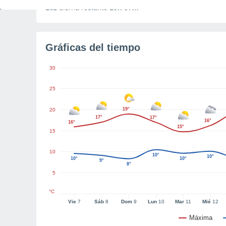
Luz diurna restante
13h 37m
Gráficas del tiempo
30
25
19°
20
17°
17°
16°
16°
15°
15
10
10°
10°
10°
10°
9°
8°
5
°C
Vie
7
Sáb
8
Dom
9
Lun
10
Mar
11
Mié
12
Máxima