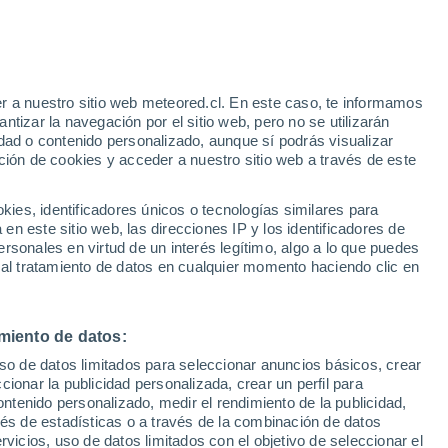
r a nuestro sitio web meteored.cl. En este caso, te informamos
/h
tizar la navegación por el sitio web, pero no se utilizarán
dad o contenido personalizado, aunque sí podrás visualizar
ción de cookies y acceder a nuestro sitio web a través de este
os
es, identificadores únicos o tecnologías similares para
n este sitio web, las direcciones IP y los identificadores de
rsonales en virtud de un interés legítimo, algo a lo que puedes
ites
Modelos
 al tratamiento de datos en cualquier momento haciendo clic en
miento de datos:
Lunes
Martes
Miércoles
Jueves
uso de datos limitados para seleccionar anuncios básicos, crear
10 Ago
11 Ago
12 Ago
13 Ago
ccionar la publicidad personalizada, crear un perfil para
ontenido personalizado, medir el rendimiento de la publicidad,
vés de estadísticas o a través de la combinación de datos
rvicios, uso de datos limitados con el objetivo de seleccionar el