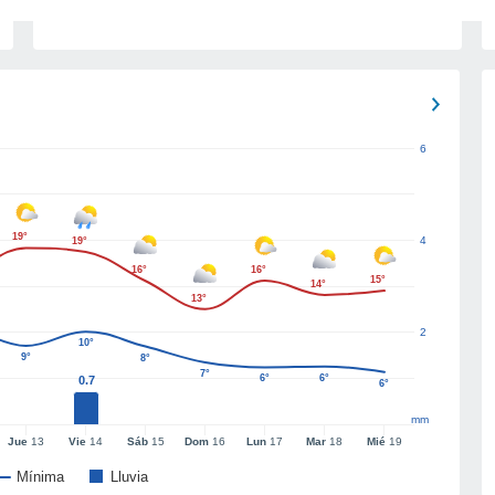
6
19°
4
19°
16°
16°
15°
14°
13°
2
10°
9°
8°
7°
6°
6°
0.7
6°
mm
Jue
13
Vie
14
Sáb
15
Dom
16
Lun
17
Mar
18
Mié
19
Mínima
Lluvia