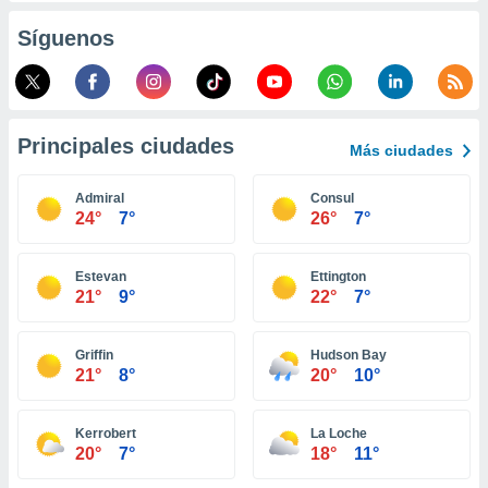
ento u
Síguenos
 de datos
er momento
ic en
o en
Principales ciudades
Más ciudades
 Cookies
en
eb.
Admiral
Consul
24°
7°
26°
7°
y
socios
el
Estevan
Ettington
21°
9°
22°
7°
to de
Griffin
Hudson Bay
la
21°
8°
20°
10°
 en un
 y/o acceder
 de datos
Kerrobert
La Loche
ara
20°
7°
18°
11°
 anuncios
ar perfiles