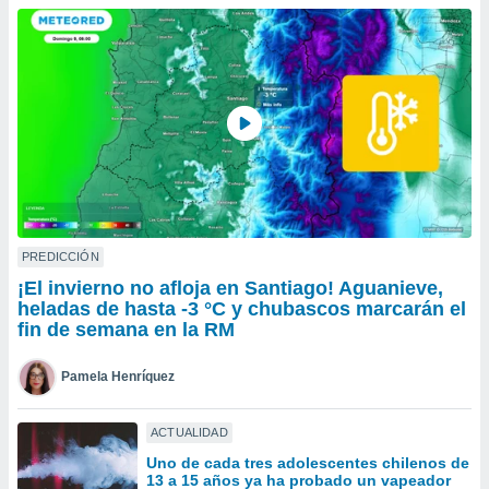
do en
 mismo.
sultar más
 en nuestra
 Cookies
y
ualquier
ento
 botón
ación de
kies
 disponible
PREDICCIÓN
e nuestra
¡El invierno no afloja en Santiago! Aguanieve,
.
heladas de hasta -3 °C y chubascos marcarán el
fin de semana en la RM
IVAMENTE,
Pamela Henríquez
as
 a cookies
ACTUALIDAD
 no aceptar
Uno de cada tres adolescentes chilenos de
ón de
13 a 15 años ya ha probado un vapeador