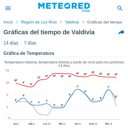
Inicio
Región de Los Ríos
Valdivia
Gráficas del tiempo
privacidad
Gráficas del tiempo de Valdivia
enido de
eteored.cl)
14 días
7 días
aborado por
ales para
Gráfica de Temperatura
ar que la
ón que se
Temperatura máxima, temperatura mínima y punto de rocío para los próximos
14 días
de calidad.
15
eder a este
13°
13°
12°
12°
12°
12°
14°
11°
14°
14°
ediante las
11°
10°
10
 opciones:
9°
8°
7°
7°
5°
cookies y
5
4°
4°
3°
3°
de forma
2°
2°
1°
1°
1°
uita
0°
0°
0
dad digital
ada, basada
°C
formación
Jue
6
Sáb
8
Lun
10
Mié
12
Vie
14
Dom
16
Mar
18