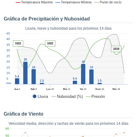
 mediante
Temperatura Máxima
Temperatura Mínima
Punto de rocío
tecnologías
nos permite
Gráfica de Precipitación y Nubosidad
r nuestra
para seguir
Lluvia, nieve y nubosidad para los próximos 14 días
e contenido
1
45
estándares
ACEPTAR
40
 sin coste.
1022
1022
Y
35
1019
30
CONTINUAR
 el botón
25
continuar",
5
20
20
18
ceder a la
CONFIGURACIÓN
15
14
13
tando la
10
n de todas
5.4
5
3.4
s, ya sean
1.5
1.5
mm
de nuestros
Jue
6
Sáb
8
Lun
10
Mié
12
Vie
14
Dom
16
Mar
18
 que nos
Lluvia
Nubosidad (%)
Presión
ten el
 y análisis
tamiento en
Gráfica de Viento
b, así como
r un perfil
Velocidad media, dirección y rachas de viento para los próximos 14 días
ico para
60
ublicidad y
50