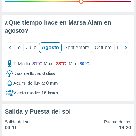
 seleccionar
o.
calización
precisa e
¿Qué tiempo hace en Marsa Alam en
ión mediante
agosto
?
, publicidad
yo
Junio
Julio
Agosto
Septiembre
Octubre
Noviemb
dos,
 publicidad
,
T. Media:
31°C
Max.:
33°C
Min:
30°C
ón de
Días de lluvia:
0
días
 desarrollo
s.
Acum. de lluvia:
0 mm
tros 1199
Viento medio:
16 km/h
ios
Salida y Puesta del sol
Salida del sol
Puesta del sol
06:11
19:20