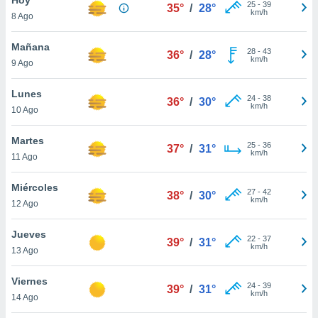
25
-
39
35°
/
28°
km/h
8 Ago
do en
 mismo.
sultar más
Mañana
28
-
43
36°
/
28°
 en nuestra
km/h
9 Ago
 Cookies
y
ualquier
Lunes
24
-
38
36°
/
30°
km/h
10 Ago
ento
 botón
ación de
Martes
25
-
36
37°
/
31°
kies
km/h
11 Ago
 disponible
e nuestra
Miércoles
27
-
42
.
38°
/
30°
km/h
12 Ago
IVAMENTE,
Jueves
22
-
37
39°
/
31°
km/h
13 Ago
as
 a cookies
Viernes
24
-
39
39°
/
31°
km/h
 no aceptar
14 Ago
ón de