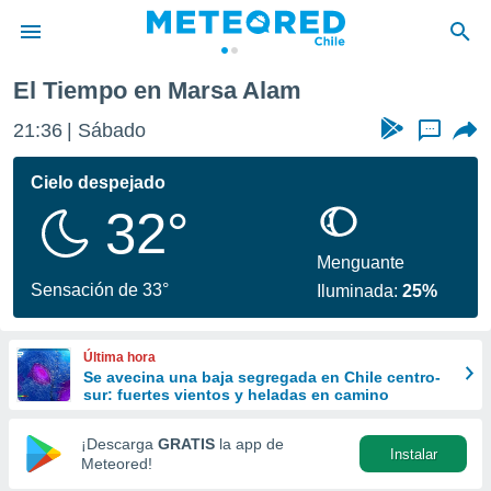
El Tiempo en Marsa Alam
privacidad
21:36
Sábado
...
o de
eteored.cl)
borado por
Cielo despejado
es para
32°
ue la
 que se
e calidad.
Menguante
eder a este
Sensación de 33°
Iluminada:
25%
ediante las
opciones:
Última hora
ookies y
Se avecina una baja segregada en Chile centro-
e forma
sur: fuertes vientos y heladas en camino
d digital
¡Descarga
GRATIS
la app de
Instalar
ada, basada
Meteored!
mación