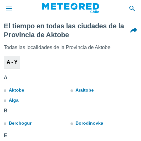
El tiempo en todas las ciudades de la
privacidad
Provincia de Aktobe
o de
eteored.cl)
Todas las localidades de la Provincia de Aktobe
borado por
es para
A - Y
ue la
 que se
e calidad.
A
eder a este
ediante las
Aktobe
Araltobe
opciones:
Alga
ookies y
e forma
B
Berchogur
Borodinovka
d digital
ada, basada
E
mación