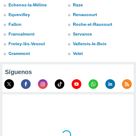
Echenoz-la-Méline
Raze
do en
 mismo.
Equevilley
Renaucourt
sultar más
Fallon
Roche-et-Raucourt
 en nuestra
 Cookies
y
Francalmont
Servance
ualquier
Frotey-lès-Vesoul
Vallerois-le-Bois
ento
Grammont
Velet
 botón
ación de
kies
Síguenos
 disponible
e nuestra
.
IVAMENTE,
as
 a cookies
 no aceptar
ón de