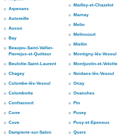
ediante
Mailley-et-Chazelot
ecnologías
Arpenans
nos permite
Marnay
Autoreille
estra
Melin
ara seguir
Auxon
e contenido
Melincourt
stándares
Bay
ACEPTAR
sin coste.
Miellin
Y
Beaujeu-Saint-Vallier-
CONTINUAR
 botón
Pierrejux-et-Quitteur
Montigny-lès-Vesoul
continuar",
der a la
Beulotte-Saint-Laurent
Montjustin-et-Velotte
CONFIGURACIÓN
ndo la
Chagey
Noidans-lès-Vesoul
 de todas
, ya sean
Colombe-lès-Vesoul
Onay
de nuestros
 nos
Colombotte
Ovanches
Confracourt
Pin
 y análisis
tamiento en
Corre
Pusey
b, así como
un perfil
Cuve
Pusy-et-Epenoux
para
Dampierre-sur-Salon
Quers
ublicidad y