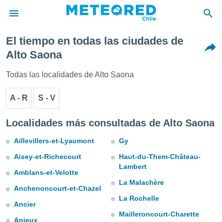
El tiempo en todas las ciudades de
privacidad
Alto Saona
o de
eteored.cl)
Todas las localidades de Alto Saona
borado por
es para
A - R
S - V
ue la
 que se
e calidad.
Localidades más consultadas de Alto Saona
eder a este
ediante las
Aillevillers-et-Lyaumont
Gy
opciones:
Aisey-et-Richecourt
Haut-du-Them-Château-
ookies y
Lambert
Amblans-et-Velotte
e forma
La Malachère
Anchenoncourt-et-Chazel
d digital
La Rochelle
Ancier
ada, basada
Mailleroncourt-Charette
mación
Anjeux