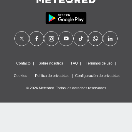
uedes
uestro sitio
ed.cl. En
te
 de que
talarán
e sean
para
a
por el sitio
o se
cookies para
Contacto
Sobre nosotros
FAQ
Términos de uso
nto ni para
Cookies
Política de privacidad
Configuración de privacidad
licidad o
© 2026 Meteored. Todos los derechos reservados
ado, aunque
sualizar
general no
ada. Puedes
 instalación
y acceder a
io web a
ste abono