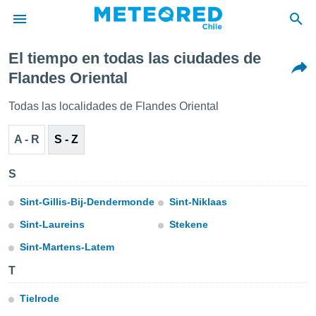
El tiempo en todas las ciudades de
privacidad
Flandes Oriental
o de
eteored.cl)
Todas las localidades de Flandes Oriental
borado por
es para
A - R
S - Z
ue la
 que se
e calidad.
S
eder a este
ediante las
Sint-Gillis-Bij-Dendermonde
Sint-Niklaas
opciones:
Sint-Laureins
Stekene
ookies y
Sint-Martens-Latem
e forma
T
d digital
ada, basada
Tielrode
mación