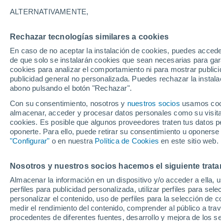
A - K
L - T
U - Z
ALTERNATIVAMENTE,
Localidades más consultadas del Kra
Rechazar tecnologías similares a cookies
Абан
En caso de no aceptar la instalación de cookies, puedes accede
de que solo se instalarán cookies que sean necesarias para garan
Александро-Ерша
cookies para analizar el comportamiento ni para mostrar publici
publicidad general no personalizada. Puedes rechazar la instala
Амонаш
abono pulsando el botón "Rechazar".
Ангарский
Con su consentimiento, nosotros y
nuestros socios
usamos cooki
almacenar, acceder y procesar datos personales como su visita e
Арефьево
cookies. Es posible que algunos proveedores traten tus datos pe
oponerte. Para ello, puede retirar su consentimiento u oponerse
Ашпан
"Configurar"
o en nuestra
Política de Cookies
en este sitio web.
Авда
Nosotros y nuestros socios hacemos el siguiente trata
Байкит
Almacenar la información en un dispositivo y/o acceder a ella, 
Балай
perfiles para publicidad personalizada, utilizar perfiles para sele
personalizar el contenido, uso de perfiles para la selección de c
Благовещенка
medir el rendimiento del contenido, comprender al público a tra
procedentes de diferentes fuentes, desarrollo y mejora de los se