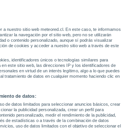
i de Krasnoyarsk
Григорьевка
r a nuestro sitio web meteored.cl. En este caso, te informamos
tizar la navegación por el sitio web, pero no se utilizarán
Хандала
dad o contenido personalizado, aunque sí podrás visualizar
ción de cookies y acceder a nuestro sitio web a través de este
Хета
Икшурма
es, identificadores únicos o tecnologías similares para
n este sitio web, las direcciones IP y los identificadores de
Ильичево
rsonales en virtud de un interés legítimo, algo a lo que puedes
 al tratamiento de datos en cualquier momento haciendo clic en
Каяк
Камарчага
miento de datos:
Канарай
uso de datos limitados para seleccionar anuncios básicos, crear
Каргино
ccionar la publicidad personalizada, crear un perfil para
ontenido personalizado, medir el rendimiento de la publicidad,
Кетский
vés de estadísticas o a través de la combinación de datos
rvicios, uso de datos limitados con el objetivo de seleccionar el