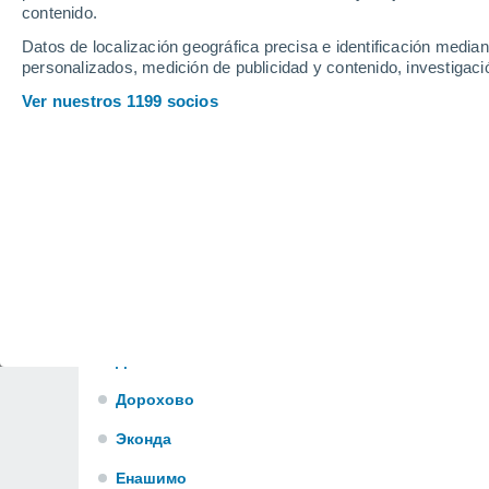
Большая Речка
contenido.
Datos de localización geográfica precisa e identificación mediant
Большая Салба
personalizados, medición de publicidad y contenido, investigació
Большой Арбай
Ver nuestros 1199 socios
Большой Улуй
Брагино
Центральный
Чибижек
Денисовка
Денисово
Диксон
Дорохово
Эконда
Енашимо