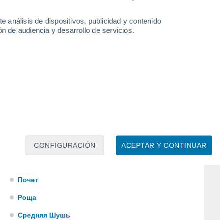
Кирсантьево
e análisis de dispositivos, publicidad y contenido
Коростелево
n de audiencia y desarrollo de servicios.
Козулька
Красноярск
Красногорьевский
Кресты
Курай
Курское
Курыш
CONFIGURACIÓN
ACEPTAR Y CONTINUAR
Осиновый Мыс
Почет
Роща
Средняя Шушь