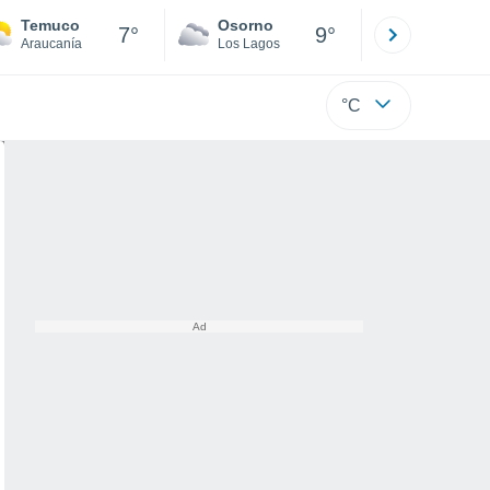
Temuco
Osorno
Puerto
7°
9°
Araucanía
Los Lagos
Los Lagos
°C