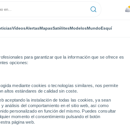
ticias
Vídeos
Alertas
Mapas
Satélites
Modelos
Mundo
Esquí
ofesionales para garantizar que la información que se ofrece es
entes opciones:
ecogida mediante cookies o tecnologías similares, nos permite
on altos estándares de calidad sin coste.
ciudades del Krai de
eb aceptando la instalación de todas las cookies, ya sean
 y análisis del comportamiento en el sitio web, así como
ntenido personalizado en función del mismo. Puedes consultar
alquier momento el consentimiento pulsando el botón
uestra página web.