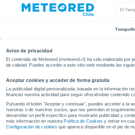
Tiempo
No
Aviso de privacidad
El contenido de Meteored (meteored.cl) ha sido elaborado por pr
de calidad. Puedes acceder a este sitio web mediante las sigui
Aceptar cookies y acceder de forma gratuita
Inicio
Rusia
Krai de Krasnoyarsk
Localidades
La publicidad digital personalizada, basada en la información r
financiar nuestra actividad para seguir ofreciéndote contenido c
El tiempo en todas las 
Pulsando el botón "Aceptar y continuar", puedes acceder a la w
Krasnoyarsk
nuestras o de nuestros socios, que nos permiten el seguimiento
desarrollar un perfil específico para mostrarte publicidad y co
más información en nuestra
Política de Cookies
y retirar en cu
Todas las localidades del Krai de Krasnoyarsk
Configuración de cookies
que aparece disponible en el pie de n