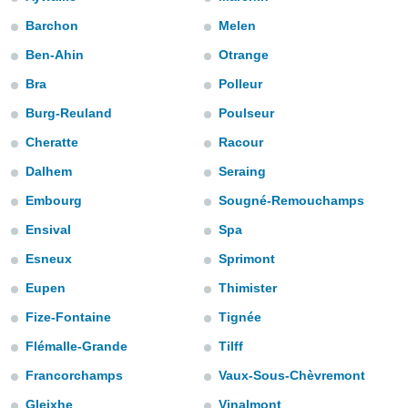
ediante
ecnologías
Barchon
Melen
nos permite
Ben-Ahin
Otrange
estra
ara seguir
Bra
Polleur
e contenido
stándares
Burg-Reuland
Poulseur
ACEPTAR
sin coste.
Y
Cheratte
Racour
CONTINUAR
 botón
Dalhem
Seraing
continuar",
der a la
CONFIGURACIÓN
Embourg
Sougné-Remouchamps
ndo la
 de todas
Ensival
Spa
, ya sean
de nuestros
Esneux
Sprimont
 nos
Eupen
Thimister
 y análisis
Fize-Fontaine
Tignée
tamiento en
b, así como
Flémalle-Grande
Tilff
un perfil
Francorchamps
Vaux-Sous-Chèvremont
para
ublicidad y
Gleixhe
Vinalmont