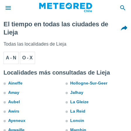
El tiempo en todas las ciudades de
privacidad
Lieja
o de
eteored.cl)
Todas las localidades de Lieja
borado por
es para
A - N
O - X
ue la
 que se
e calidad.
Localidades más consultadas de Lieja
eder a este
ediante las
Aineffe
Hollogne-Sur-Geer
opciones:
Amay
Jalhay
ookies y
Aubel
La Gleize
e forma
Awirs
La Reid
d digital
Ayeneux
Loncin
ada, basada
mación
Aywaille
Marchin