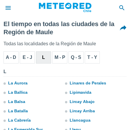
El tiempo en todas las ciudades de la
privacidad
Región de Maule
o de
eteored.cl)
Todas las localidades de la Región de Maule
borado por
es para
A - D
E - J
L
M - P
Q - S
T - Y
ue la
 que se
e calidad.
L
eder a este
ediante las
La Aurora
Linares de Perales
opciones:
La Ballica
Lipimavida
ookies y
La Balsa
Lircay Abajo
e forma
La Batalla
Lircay Arriba
d digital
La Cabrería
Llancagua
ada, basada
mación
La Esmeralda Sur
Llepu