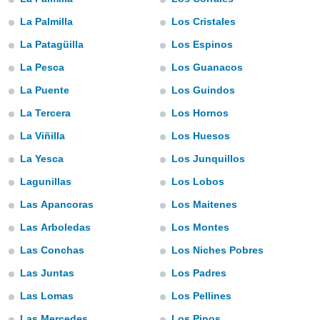
do en
La Palmilla
Los Cristales
 mismo.
La Patagüilla
Los Espinos
sultar más
 en nuestra
La Pesca
Los Guanacos
 Cookies
y
ualquier
La Puente
Los Guindos
La Tercera
Los Hornos
ento
 botón
La Viñilla
Los Huesos
ación de
kies
La Yesca
Los Junquillos
 disponible
e nuestra
Lagunillas
Los Lobos
.
Las Apancoras
Los Maitenes
IVAMENTE,
Las Arboledas
Los Montes
Las Conchas
Los Niches Pobres
as
Las Juntas
Los Padres
 a cookies
Las Lomas
Los Pellines
 no aceptar
ón de
Las Mercedes
Los Pinos