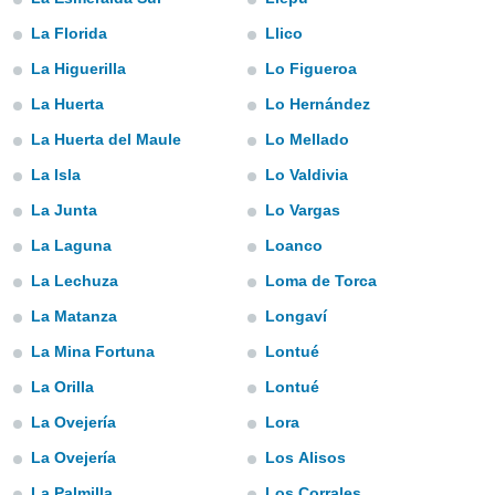
ediante
ecnologías
La Florida
Llico
nos permite
La Higuerilla
Lo Figueroa
estra
ara seguir
La Huerta
Lo Hernández
e contenido
stándares
La Huerta del Maule
Lo Mellado
ACEPTAR
sin coste.
Y
La Isla
Lo Valdivia
CONTINUAR
 botón
continuar",
La Junta
Lo Vargas
der a la
CONFIGURACIÓN
La Laguna
Loanco
ndo la
 de todas
La Lechuza
Loma de Torca
, ya sean
de nuestros
La Matanza
Longaví
 nos
La Mina Fortuna
Lontué
 y análisis
La Orilla
Lontué
tamiento en
b, así como
La Ovejería
Lora
un perfil
La Ovejería
Los Alisos
para
ublicidad y
La Palmilla
Los Corrales