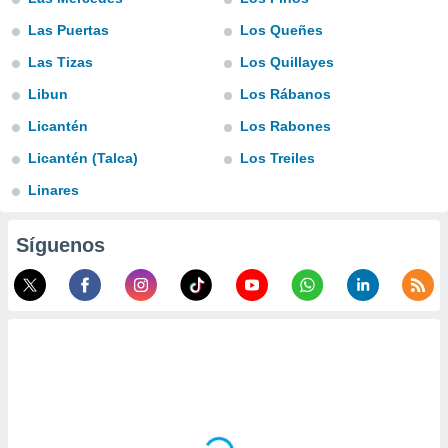
uedes
uestro sitio
Las Puertas
Los Queñes
ed.cl. En
Las Tizas
Los Quillayes
te
 de que
Libun
Los Rábanos
talarán
e sean
Licantén
Los Rabones
para
a
Licantén (Talca)
Los Treiles
por el sitio
Linares
o se
cookies para
Síguenos
nto ni para
licidad o
ado, aunque
sualizar
general no
ada. Puedes
 instalación
y acceder a
io web a
ste abono