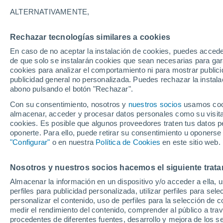
A
ALTERNATIVAMENTE,
Acoua
Rechazar tecnologías similares a cookies
B
En caso de no aceptar la instalación de cookies, puedes accede
de que solo se instalarán cookies que sean necesarias para garan
Bandraboua
cookies para analizar el comportamiento ni para mostrar publici
publicidad general no personalizada. Puedes rechazar la instala
Bandrélé
abono pulsando el botón "Rechazar".
Con su consentimiento, nosotros y
C
nuestros socios
usamos cooki
almacenar, acceder y procesar datos personales como su visita e
cookies. Es posible que algunos proveedores traten tus datos pe
Chiconi
oponerte. Para ello, puede retirar su consentimiento u oponerse
"Configurar"
o en nuestra
Política de Cookies
en este sitio web.
D
Dembéni
Nosotros y nuestros socios hacemos el siguiente trata
Almacenar la información en un dispositivo y/o acceder a ella, 
K
perfiles para publicidad personalizada, utilizar perfiles para sele
personalizar el contenido, uso de perfiles para la selección de c
Kani-Kéli
medir el rendimiento del contenido, comprender al público a tra
procedentes de diferentes fuentes, desarrollo y mejora de los se