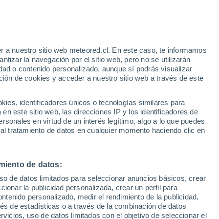
r a nuestro sitio web meteored.cl. En este caso, te informamos
tizar la navegación por el sitio web, pero no se utilizarán
Bouéni
dad o contenido personalizado, aunque sí podrás visualizar
ción de cookies y acceder a nuestro sitio web a través de este
es, identificadores únicos o tecnologías similares para
n este sitio web, las direcciones IP y los identificadores de
rsonales en virtud de un interés legítimo, algo a lo que puedes
Chirongui
 al tratamiento de datos en cualquier momento haciendo clic en
Dzaoudzi
miento de datos:
uso de datos limitados para seleccionar anuncios básicos, crear
ccionar la publicidad personalizada, crear un perfil para
ontenido personalizado, medir el rendimiento de la publicidad,
Koungou
vés de estadísticas o a través de la combinación de datos
rvicios, uso de datos limitados con el objetivo de seleccionar el