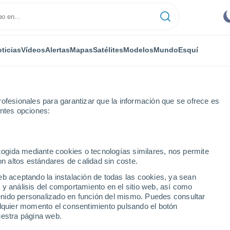
ticias
Vídeos
Alertas
Mapas
Satélites
Modelos
Mundo
Esquí
ofesionales para garantizar que la información que se ofrece es
entes opciones:
s
ecogida mediante cookies o tecnologías similares, nos permite
on altos estándares de calidad sin coste.
 ciudades de Mayotte
eb aceptando la instalación de todas las cookies, ya sean
 y análisis del comportamiento en el sitio web, así como
ntenido personalizado en función del mismo. Puedes consultar
alquier momento el consentimiento pulsando el botón
uestra página web.