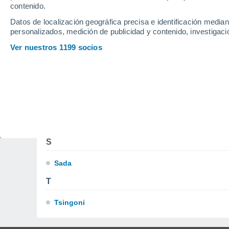
M
contenido.
Datos de localización geográfica precisa e identificación mediant
M'Tsangamouji
personalizados, medición de publicidad y contenido, investigació
Mamoudzou
Ver nuestros 1199 socios
O
Ouangani
P
Pamandzi
S
Sada
T
Tsingoni