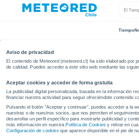
Tiempo
No
Aviso de privacidad
El contenido de Meteored (meteored.cl) ha sido elaborado por pr
de calidad. Puedes acceder a este sitio web mediante las sigui
Aceptar cookies y acceder de forma gratuita
Inicio
Francia
Ultramar
Mayotte
Localidade
La publicidad digital personalizada, basada en la información r
financiar nuestra actividad para seguir ofreciéndote contenido c
El tiempo en todas las
Pulsando el botón "Aceptar y continuar", puedes acceder a la w
nuestras o de nuestros socios, que nos permiten el seguimiento
Todas las localidades de Mayotte
desarrollar un perfil específico para mostrarte publicidad y co
más información en nuestra
Política de Cookies
y retirar en cu
A - T
Configuración de cookies
que aparece disponible en el pie de n