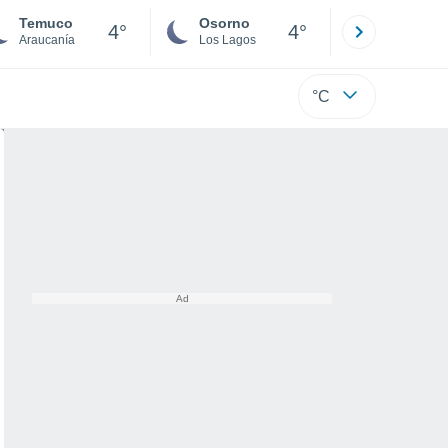
Temuco
Osorno
Puerto
4°
4°
Araucanía
Los Lagos
Los Lagos
°C