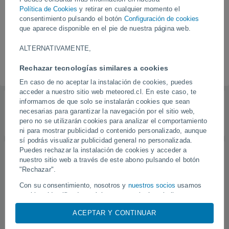
Albion Park
Ashfield
Política de Cookies
y retirar en cualquier momento el
consentimiento pulsando el botón
Configuración de cookies
Albury
Ashford
que aparece disponible en el pie de nuestra página web.
Alison
Asquith
ALTERNATIVAMENTE,
Alstonville
Austral
Rechazar tecnologías similares a cookies
Angourie
Austral Eden
En caso de no aceptar la instalación de cookies, puedes
acceder a nuestro sitio web meteored.cl. En este caso, te
Síguenos
informamos de que solo se instalarán cookies que sean
necesarias para garantizar la navegación por el sitio web,
pero no se utilizarán cookies para analizar el comportamiento
ni para mostrar publicidad o contenido personalizado, aunque
sí podrás visualizar publicidad general no personalizada.
Puedes rechazar la instalación de cookies y acceder a
nuestro sitio web a través de este abono pulsando el botón
"Rechazar".
Con su consentimiento, nosotros y
nuestros socios
usamos
cookies, identificadores únicos o tecnologías similares para
almacenar, acceder y procesar datos personales como su
ACEPTAR Y CONTINUAR
visita en este sitio web, las direcciones IP y los
identificadores de cookies. Es posible que algunos