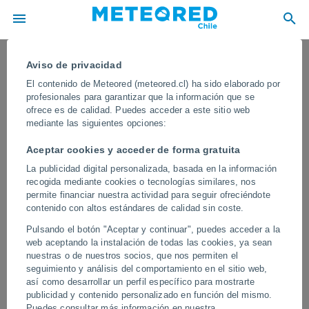
El tiempo en todas las ciudades de
Aviso de privacidad
Nueva Gales del Sur
El contenido de Meteored (meteored.cl) ha sido elaborado por
profesionales para garantizar que la información que se
Todas las localidades de Nueva Gales del Sur
ofrece es de calidad. Puedes acceder a este sitio web
mediante las siguientes opciones:
A
B
C
D - G
H - K
L
M
Aceptar cookies y acceder de forma gratuita
N - P
Q - S
T - V
W - Z
La publicidad digital personalizada, basada en la información
recogida mediante cookies o tecnologías similares, nos
permite financiar nuestra actividad para seguir ofreciéndote
A
contenido con altos estándares de calidad sin coste.
Aberglasslyn
Anna Bay
Pulsando el botón "Aceptar y continuar", puedes acceder a la
web aceptando la instalación de todas las cookies, ya sean
Adaminaby
Armidale
nuestras o de nuestros socios, que nos permiten el
seguimiento y análisis del comportamiento en el sitio web,
Adamstown
Arncliffe
así como desarrollar un perfil específico para mostrarte
Adamstown Heights
publicidad y contenido personalizado en función del mismo.
Artarmon
Puedes consultar más información en nuestra