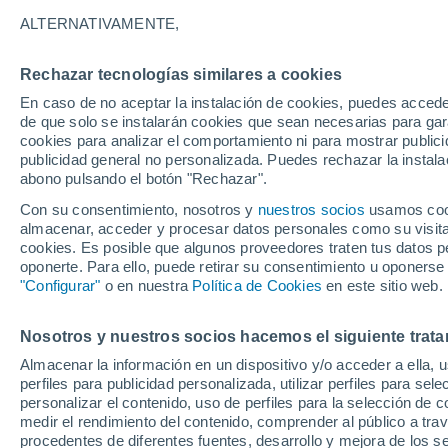
B - V
ALTERNATIVAMENTE,
B
Rechazar tecnologías similares a cookies
Буй
En caso de no aceptar la instalación de cookies, puedes accede
de que solo se instalarán cookies que sean necesarias para garan
C
cookies para analizar el comportamiento ni para mostrar publici
publicidad general no personalizada. Puedes rechazar la instala
Чухлома
abono pulsando el botón "Rechazar".
E
Con su consentimiento, nosotros y
nuestros socios
usamos cooki
almacenar, acceder y procesar datos personales como su visita e
cookies. Es posible que algunos proveedores traten tus datos pe
Ефино
oponerte. Para ello, puede retirar su consentimiento u oponerse
"Configurar"
o en nuestra
Política de Cookies
en este sitio web.
F
Фоминское
Nosotros y nuestros socios hacemos el siguiente trata
Almacenar la información en un dispositivo y/o acceder a ella, 
G
perfiles para publicidad personalizada, utilizar perfiles para sele
personalizar el contenido, uso de perfiles para la selección de c
Гагарино
medir el rendimiento del contenido, comprender al público a tra
procedentes de diferentes fuentes, desarrollo y mejora de los se