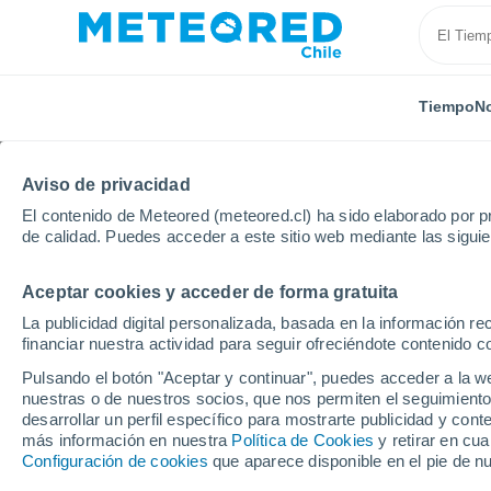
Tiempo
No
Aviso de privacidad
El contenido de Meteored (meteored.cl) ha sido elaborado por pr
de calidad. Puedes acceder a este sitio web mediante las sigui
Aceptar cookies y acceder de forma gratuita
Inicio
Rusia
Óblast de Kostromá
Localidades
La publicidad digital personalizada, basada en la información r
financiar nuestra actividad para seguir ofreciéndote contenido c
El tiempo en todas las
Pulsando el botón "Aceptar y continuar", puedes acceder a la w
Kostromá
nuestras o de nuestros socios, que nos permiten el seguimiento
desarrollar un perfil específico para mostrarte publicidad y co
más información en nuestra
Política de Cookies
y retirar en cu
Todas las localidades del Óblast de Kostromá
Configuración de cookies
que aparece disponible en el pie de n