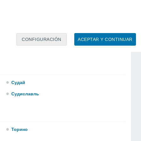
Потрусово
Пыщуг
CONFIGURACIÓN
ACEPTAR Y CONTINUAR
Судай
Судиславль
Торино