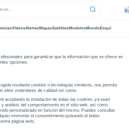
ticias
Vídeos
Alertas
Mapas
Satélites
Modelos
Mundo
Esquí
ofesionales para garantizar que la información que se ofrece es
entes opciones:
ecogida mediante cookies o tecnologías similares, nos permite
on altos estándares de calidad sin coste.
 ciudades del Óblast de
eb aceptando la instalación de todas las cookies, ya sean
 y análisis del comportamiento en el sitio web, así como
ntenido personalizado en función del mismo. Puedes consultar
alquier momento el consentimiento pulsando el botón
uestra página web.