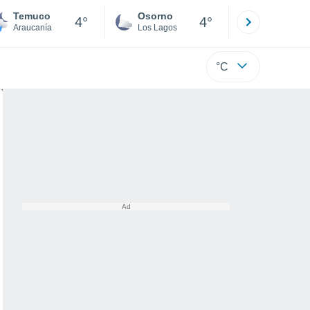
Temuco
Osorno
Puerto
4°
4°
Araucanía
Los Lagos
Los Lagos
°C