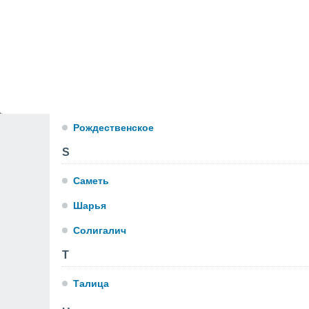
P
Песочный
Помчище
R
Рождественское
S
Саметь
Шарья
Солигалич
T
Талица