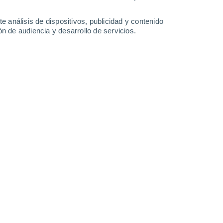
e análisis de dispositivos, publicidad y contenido
Кострома
n de audiencia y desarrollo de servicios.
Кострома Пп-С
Мослово
Николо-Шанга