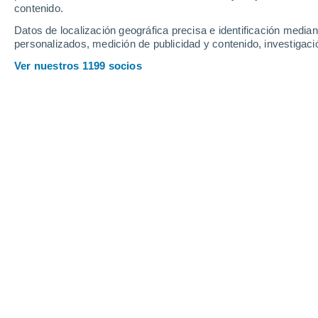
K
contenido.
Datos de localización geográfica precisa e identificación mediant
Кадый
personalizados, medición de publicidad y contenido, investigació
Кологрив
Ver nuestros 1199 socios
L
Ликурга
M
Макарьев
Мантурово
N
Нея
O
Островское