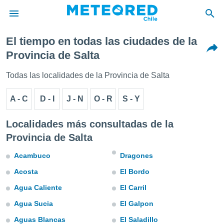
El tiempo en todas las ciudades de la
privacidad
Provincia de Salta
o de
eteored.cl)
Todas las localidades de la Provincia de Salta
borado por
es para
A - C
D - I
J - N
O - R
S - Y
ue la
 que se
e calidad.
Localidades más consultadas de la
eder a este
Provincia de Salta
ediante las
opciones:
Acambuco
Dragones
ookies y
Acosta
El Bordo
e forma
Agua Caliente
El Carril
d digital
Agua Sucia
El Galpon
ada, basada
mación
Aguas Blancas
El Saladillo