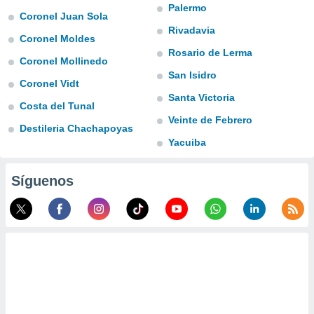
Palermo
Coronel Juan Sola
do en
Rivadavia
 mismo.
Coronel Moldes
sultar más
Rosario de Lerma
 en nuestra
Coronel Mollinedo
 Cookies
y
San Isidro
Coronel Vidt
ualquier
Santa Victoria
Costa del Tunal
ento
Veinte de Febrero
 botón
Destileria Chachapoyas
ación de
Yacuiba
kies
 disponible
e nuestra
Síguenos
.
IVAMENTE,
as
 a cookies
 no aceptar
ón de