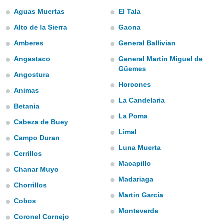
ediante
Aguas Muertas
El Tala
ecnologías
nos permite
Alto de la Sierra
Gaona
estra
ara seguir
Amberes
General Ballivian
e contenido
Angastaco
General Martín Miguel de
stándares
ACEPTAR
sin coste.
Güemes
Y
Angostura
CONTINUAR
 botón
Horcones
Animas
continuar",
La Candelaria
der a la
Betania
CONFIGURACIÓN
ndo la
La Poma
 de todas
Cabeza de Buey
, ya sean
Limal
Campo Duran
de nuestros
Luna Muerta
 nos
Cerrillos
Macapillo
 y análisis
Chanar Muyo
tamiento en
Madariaga
Chorrillos
b, así como
Martin Garcia
un perfil
Cobos
para
Monteverde
ublicidad y
Coronel Cornejo