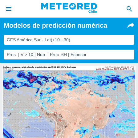
Modelos de predicción numérica
privacidad
o de
GFS América Sur - Lat(+10..-30)
eteored.cl)
borado por
Pres. | V > 10 | Nub. | Prec. 6H | Espesor
es para
ue la
 que se
e calidad.
eder a este
ediante las
opciones:
ookies y
e forma
d digital
ada, basada
mación