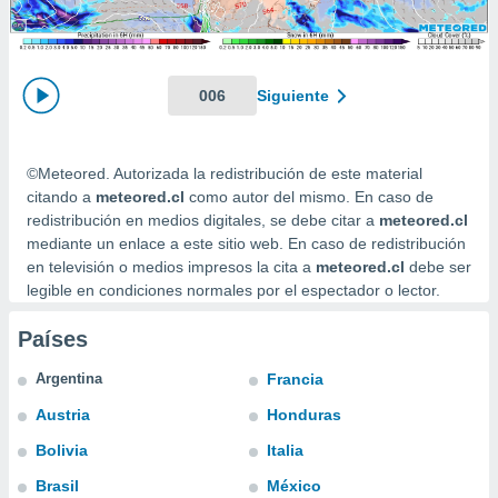
ediante
ecnologías
nos permite
estra
ara seguir
006
Siguiente
e contenido
stándares
ACEPTAR
sin coste.
Y
©Meteored. Autorizada la redistribución de este material
CONTINUAR
 botón
citando a
meteored.cl
como autor del mismo. En caso de
continuar",
redistribución en medios digitales, se debe citar a
meteored.cl
der a la
CONFIGURACIÓN
mediante un enlace a este sitio web. En caso de redistribución
ndo la
en televisión o medios impresos la cita a
meteored.cl
debe ser
 de todas
legible en condiciones normales por el espectador o lector.
, ya sean
de nuestros
Países
 nos
 y análisis
Argentina
Francia
tamiento en
Austria
Honduras
b, así como
un perfil
Bolivia
Italia
para
ublicidad y
Brasil
México