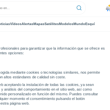
ticias
Vídeos
Alertas
Mapas
Satélites
Modelos
Mundo
Esquí
ofesionales para garantizar que la información que se ofrece es
entes opciones:
Lat(-25..-50)
ecogida mediante cookies o tecnologías similares, nos permite
on altos estándares de calidad sin coste.
numérica
eb aceptando la instalación de todas las cookies, ya sean
 y análisis del comportamiento en el sitio web, así como
ntenido personalizado en función del mismo. Puedes consultar
TEMPERATURA
GEOP. 850 HPA |
GEOP. 500 HPA |
VIENTO 10M |
alquier momento el consentimiento pulsando el botón
2M
TEMP.
PRES. | TEMP.
PRESIÓN
uestra página web.