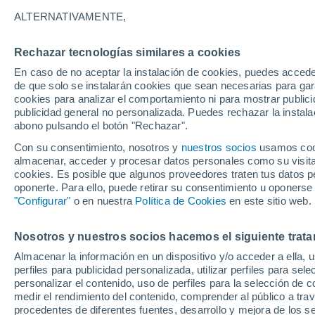
ESPESOR
ALTERNATIVAMENTE,
Brasil
Rechazar tecnologías similares a cookies
En caso de no aceptar la instalación de cookies, puedes accede
ECMWF América Sur -
de que solo se instalarán cookies que sean necesarias para garan
Lat(+10..-30)
cookies para analizar el comportamiento ni para mostrar publici
publicidad general no personalizada. Puedes rechazar la instala
ECMWF América Sur -
abono pulsando el botón "Rechazar".
Lat(-25..-50)
Con su consentimiento, nosotros y
nuestros socios
usamos cooki
almacenar, acceder y procesar datos personales como su visita e
GFS América Sur -
cookies. Es posible que algunos proveedores traten tus datos pe
Lat(+10..-30)
oponerte. Para ello, puede retirar su consentimiento u oponerse
"Configurar"
o en nuestra
Política de Cookies
en este sitio web.
GFS América Sur -
Lat(-25..-50)
Nosotros y nuestros socios hacemos el siguiente trata
Almacenar la información en un dispositivo y/o acceder a ella, 
perfiles para publicidad personalizada, utilizar perfiles para sele
personalizar el contenido, uso de perfiles para la selección de c
medir el rendimiento del contenido, comprender al público a tra
procedentes de diferentes fuentes, desarrollo y mejora de los se