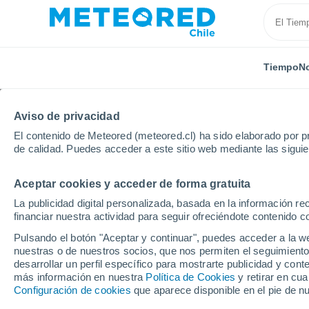
Tiempo
No
Aviso de privacidad
El contenido de Meteored (meteored.cl) ha sido elaborado por pr
de calidad. Puedes acceder a este sitio web mediante las sigui
Aceptar cookies y acceder de forma gratuita
Inicio
Modelos
Modelos Brasil - GFS América Sur - 
La publicidad digital personalizada, basada en la información r
financiar nuestra actividad para seguir ofreciéndote contenido c
Modelos de predicción 
Pulsando el botón "Aceptar y continuar", puedes acceder a la w
nuestras o de nuestros socios, que nos permiten el seguimiento
desarrollar un perfil específico para mostrarte publicidad y co
PRES. | V > 10
PRECIPITACIÓN
NIEVE
más información en nuestra
Política de Cookies
y retirar en cu
| NUB. |
ACUMULADA
ACUMULADA
Configuración de cookies
que aparece disponible en el pie de n
PREC. 6H |