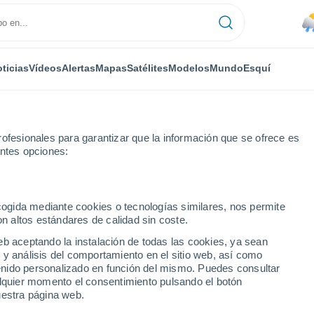
ticias
Vídeos
Alertas
Mapas
Satélites
Modelos
Mundo
Esquí
ofesionales para garantizar que la información que se ofrece es
entes opciones:
ur - Lat(+10..-30)
ecogida mediante cookies o tecnologías similares, nos permite
on altos estándares de calidad sin coste.
numérica
eb aceptando la instalación de todas las cookies, ya sean
 y análisis del comportamiento en el sitio web, así como
ntenido personalizado en función del mismo. Puedes consultar
TEMPERATURA
GEOP. 850 HPA |
GEOP. 500 HPA |
VIENTO 10M |
alquier momento el consentimiento pulsando el botón
2M
TEMP.
PRES. | TEMP.
PRESIÓN
uestra página web.