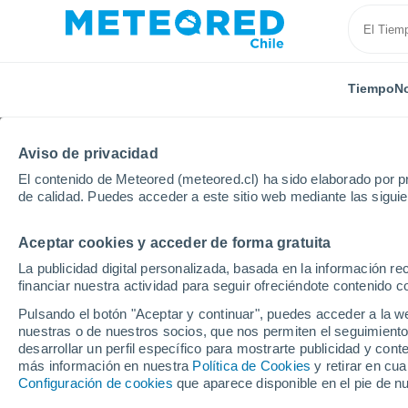
Tiempo
No
Aviso de privacidad
El contenido de Meteored (meteored.cl) ha sido elaborado por pr
de calidad. Puedes acceder a este sitio web mediante las sigui
Aceptar cookies y acceder de forma gratuita
Inicio
Modelos
Modelos Ecuador - ECMWF América S
La publicidad digital personalizada, basada en la información r
financiar nuestra actividad para seguir ofreciéndote contenido c
Modelos de predicción 
Pulsando el botón "Aceptar y continuar", puedes acceder a la w
nuestras o de nuestros socios, que nos permiten el seguimiento
desarrollar un perfil específico para mostrarte publicidad y co
PRES. | V > 10 |
PRECIPITACIÓN
NIEVE
más información en nuestra
Política de Cookies
y retirar en cu
NUB. | PREC. 6H |
ACUMULADA
ACUMULADA
Configuración de cookies
que aparece disponible en el pie de n
ESPESOR