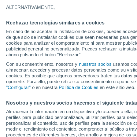
ALTERNATIVAMENTE,
Ecuador
Rechazar tecnologías similares a cookies
En caso de no aceptar la instalación de cookies, puedes accede
ECMWF América Sur -
de que solo se instalarán cookies que sean necesarias para garan
Lat(+10..-30)
cookies para analizar el comportamiento ni para mostrar publici
publicidad general no personalizada. Puedes rechazar la instala
ECMWF América Sur -
abono pulsando el botón "Rechazar".
Lat(-25..-50)
Con su consentimiento, nosotros y
nuestros socios
usamos cooki
almacenar, acceder y procesar datos personales como su visita e
GFS América Sur -
cookies. Es posible que algunos proveedores traten tus datos pe
Lat(+10..-30)
oponerte. Para ello, puede retirar su consentimiento u oponerse
"Configurar"
o en nuestra
Política de Cookies
en este sitio web.
GFS América Sur -
Lat(-25..-50)
Nosotros y nuestros socios hacemos el siguiente trata
Almacenar la información en un dispositivo y/o acceder a ella, 
perfiles para publicidad personalizada, utilizar perfiles para sele
personalizar el contenido, uso de perfiles para la selección de c
medir el rendimiento del contenido, comprender al público a tra
procedentes de diferentes fuentes, desarrollo y mejora de los se