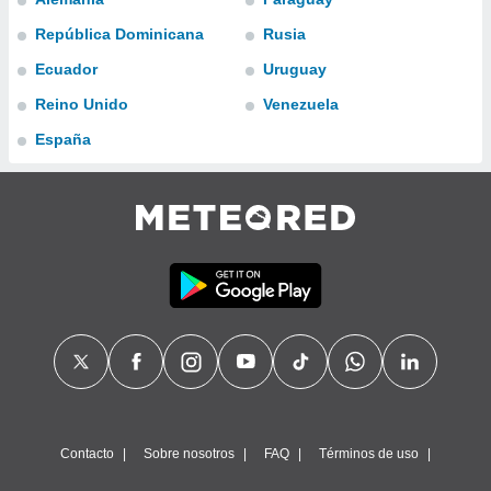
do en
República Dominicana
Rusia
 mismo.
Ecuador
Uruguay
sultar más
 en nuestra
Reino Unido
Venezuela
 Cookies
y
ualquier
España
ento
 botón
ación de
kies
 disponible
e nuestra
.
IVAMENTE,
as
 a cookies
Contacto
Sobre nosotros
FAQ
Términos de uso
 no aceptar
ón de