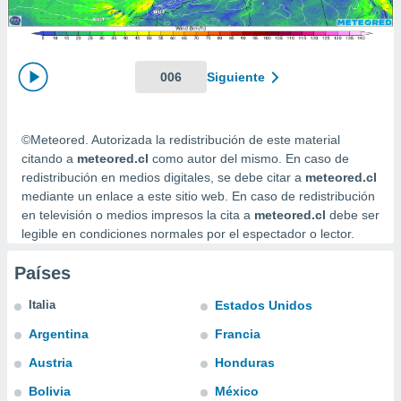
ediante
ecnologías
nos permite
estra
ara seguir
006
Siguiente
e contenido
stándares
ACEPTAR
sin coste.
Y
©Meteored. Autorizada la redistribución de este material
CONTINUAR
 botón
citando a
meteored.cl
como autor del mismo. En caso de
continuar",
redistribución en medios digitales, se debe citar a
meteored.cl
der a la
CONFIGURACIÓN
mediante un enlace a este sitio web. En caso de redistribución
ndo la
en televisión o medios impresos la cita a
meteored.cl
debe ser
 de todas
legible en condiciones normales por el espectador o lector.
, ya sean
de nuestros
Países
 nos
 y análisis
Italia
Estados Unidos
tamiento en
Argentina
Francia
b, así como
un perfil
Austria
Honduras
para
ublicidad y
Bolivia
México