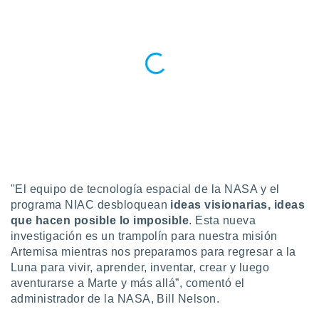
ento u
 de datos
er momento
ic en
o en
 Cookies
en
eb.
y
socios
el
"El equipo de tecnología espacial de la NASA y el
to de
programa NIAC desbloquean
ideas visionarias, ideas
que hacen posible lo imposible
. Esta nueva
la
investigación es un trampolín para nuestra misión
 en un
Artemisa mientras nos preparamos para regresar a la
 y/o acceder
Luna para vivir, aprender, inventar, crear y luego
 de datos
aventurarse a Marte y más allá”, comentó el
ara
administrador de la NASA, Bill Nelson.
 anuncios
ar perfiles