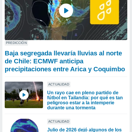
PREDICCIÓN
Baja segregada llevaría lluvias al norte
de Chile: ECMWF anticipa
precipitaciones entre Arica y Coquimbo
ACTUALIDAD
Un rayo cae en pleno partido de
fútbol en Tailandia: por qué es tan
peligroso estar a la intemperie
durante una tormenta
ACTUALIDAD
Julio de 2026 dejó algunos de los