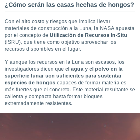
¿Cómo serán las casas hechas de hongos?
idad
a, utilizar
a
Con el alto costo y riesgos que implica llevar
 la
materiales de construcción a la Luna, la NASA apuesta
da, crear un
por el concepto de
Utilización de Recursos In-Situ
personalizar
(ISRU), que tiene como objetivo aprovechar los
o, uso de
recursos disponibles en el lugar.
a la
e contenido
Y aunque los recursos en la Luna son escasos, los
do, medir el
investigadores dicen que
el agua y el polvo en la
 de la
medir el
superficie lunar son suficientes para sustentar
 del
especies de hongos
capaces de formar materiales
 comprender
más fuertes que el concreto. Este material resultante se
 través de
calienta y compacta hasta formar bloques
s o a través
extremadamente resistentes.
nación de
edentes de
fuentes,
y mejora de
os, uso de
ados con el