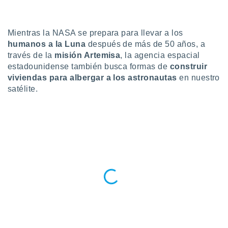
do en
 mismo.
sultar más
Mientras la NASA se prepara para llevar a los
 en nuestra
humanos a la Luna
después de más de 50 años, a
 Cookies
y
través de la
misión Artemisa
, la agencia espacial
ualquier
estadounidense también busca formas de
construir
viviendas para albergar a los astronautas
en nuestro
ento
satélite.
 botón
ación de
kies
 disponible
e nuestra
.
IVAMENTE,
as
 a cookies
 no aceptar
ón de