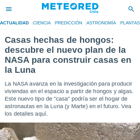
ACTUALIDAD
CIENCIA
PREDICCIÓN
ASTRONOMÍA
PLANTAS
privacidad
Casas hechas de hongos:
o de
eteored.cl)
descubre el nuevo plan de la
borado por
es para
NASA para construir casas en
ue la
la Luna
 que se
e calidad.
eder a este
La NASA avanza en la investigación para producir
ediante las
viviendas en el espacio a partir de hongos y algas.
opciones:
Este nuevo tipo de "casa" podría ser el hogar de
ookies y
astronautas en la Luna (y Marte) en el futuro. Vea
e forma
los detalles aquí.
d digital
ada, basada
mación