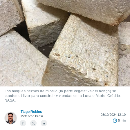
ediante
ecnologías
nos permite
estra
ara seguir
e contenido
stándares
ACEPTAR
sin coste.
Y
CONTINUAR
 botón
continuar",
der a la
CONFIGURACIÓN
ndo la
 de todas
, ya sean
de nuestros
 nos
Los bloques hechos de micelio (la parte vegetativa del hongo) se
pueden utilizar para construir viviendas en la Luna o Marte. Crédito:
 y análisis
NASA.
tamiento en
b, así como
Tiago Robles
03/10/2024 12:10
un perfil
Meteored Brasil
5 min
para
ublicidad y