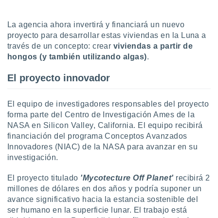
uedes
uestro sitio
ed.cl. En
La agencia ahora invertirá y financiará un nuevo
te
proyecto para desarrollar estas viviendas en la Luna a
 de que
través de un concepto: crear
viviendas a partir de
talarán
hongos (y también utilizando algas)
.
e sean
para
El proyecto innovador
a
por el sitio
o se
El equipo de investigadores responsables del proyecto
cookies para
forma parte del Centro de Investigación Ames de la
nto ni para
NASA en Silicon Valley, California. El equipo recibirá
licidad o
financiación del programa Conceptos Avanzados
Innovadores (NIAC) de la NASA para avanzar en su
ado, aunque
investigación.
sualizar
general no
El proyecto titulado
'Mycotecture Off Planet'
recibirá 2
ada. Puedes
 instalación
millones de dólares en dos años y podría suponer un
y acceder a
avance significativo hacia la estancia sostenible del
io web a
ser humano en la superficie lunar. El trabajo está
ste abono