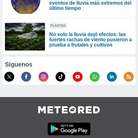
eventos de lluvia más extremos del
último tiempo
PLANTAS
No solo la lluvia dejó efectos: las
fuertes rachas de viento pusieron a
prueba a frutales y cultivos
Síguenos