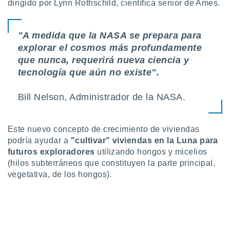
dirigido por Lynn Rothschild, científica senior de Ames.
 botón
.
"A medida que la NASA se prepara para
nto,
explorar el cosmos más profundamente
que nunca, requerirá nueva ciencia y
cios
tecnología que aún no existe".
kies,
ores únicos
as similares
Bill Nelson, Administrador de la NASA.
nar,
rocesar
onales como
Este nuevo concepto de crecimiento de viviendas
 este sitio
recciones IP
podría ayudar a
"cultivar" viviendas en la Luna para
ficadores de
futuros exploradores
utilizando hongos y micelios
 posible
(hilos subterráneos que constituyen la parte principal,
s
vegetativa, de los hongos).
 traten tus
nales en
 interés
go a lo que
nerte. Para
retirar su