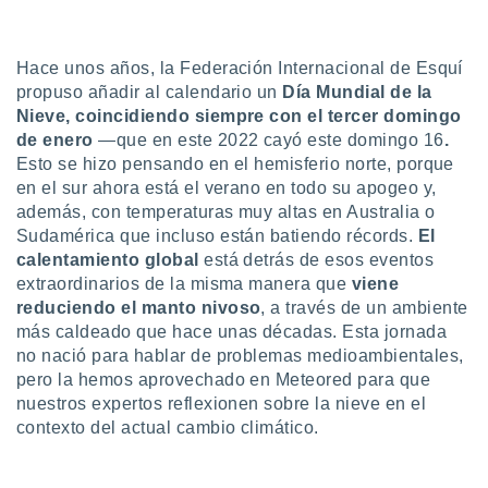
do en
 mismo.
Hace unos años, la Federación Internacional de Esquí
sultar más
 en nuestra
propuso añadir al calendario un
Día Mundial de la
 Cookies
y
Nieve, coincidiendo siempre con el tercer domingo
ualquier
de enero
—que en este 2022 cayó este domingo 16
.
Esto se hizo pensando en el hemisferio norte, porque
ento
en el sur ahora está el verano en todo su apogeo y,
 botón
además, con temperaturas muy altas en Australia o
ación de
kies
Sudamérica que incluso están batiendo récords.
El
 disponible
calentamiento global
está detrás de esos eventos
e nuestra
extraordinarios de la misma manera que
viene
.
reduciendo el manto nivoso
, a través de un ambiente
más caldeado que hace unas décadas. Esta jornada
IVAMENTE,
no nació para hablar de problemas medioambientales,
pero la hemos aprovechado en Meteored para que
as
nuestros expertos reflexionen sobre la nieve en el
 a cookies
contexto del actual cambio climático.
 no aceptar
ón de