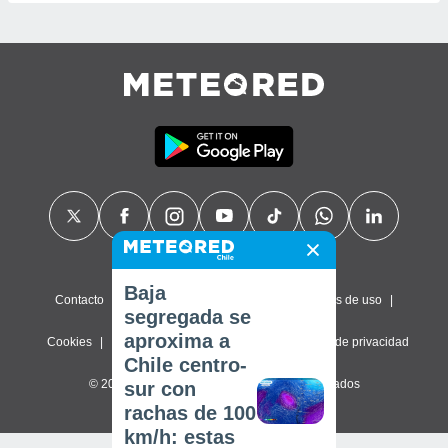
Baja
Contacto
Sobre nosotros
FAQ
Términos de uso
segregada se
aproxima a
Cookies
Política de privacidad
Configuración de privacidad
Chile centro-
© 2026 Meteored. Todos los derechos reservados
sur con
rachas de 100
km/h: estas