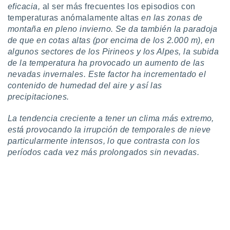
eficacia,
al ser más frecuentes los episodios con
ento u
temperaturas anómalamente altas
en las zonas de
 de datos
montaña en pleno invierno. Se da también la paradoja
er momento
de que en cotas altas (por encima de los 2.000 m), en
ic en
algunos sectores de los Pirineos y los Alpes, la subida
o en
de la temperatura ha provocado un aumento de las
nevadas invernales. Este factor ha incrementado el
 Cookies
en
contenido de humedad del aire y así las
eb.
precipitaciones.
y
socios
La tendencia creciente a tener un clima más extremo,
el
está provocando la irrupción de temporales de nieve
particularmente intensos, lo que contrasta con los
to de
períodos cada vez más prolongados sin nevadas.
la
 en un
 y/o acceder
 de datos
ara
 anuncios
ar perfiles