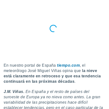
uedes
uestro sitio
ed.cl. En
te
 de que
talarán
e sean
para
a
por el sitio
o se
cookies para
nto ni para
En nuestro portal de España
tiempo.com
, el
licidad o
meteorólogo José Miguel Viñas opina que
la nieve
ado, aunque
está claramente en retroceso y que esa tendencia
sualizar
continuará en las próximas décadas
.
general no
ada. Puedes
J.M. Viñas.
En España y el resto de países del
 instalación
suroeste de Europa ya no nieva como antes. La gran
y acceder a
variabilidad de las precipitaciones hace difícil
io web a
establecer tendencias, pero en el caso particular de la
ste abono