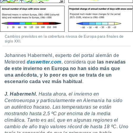
 seleccionar
o.
calización
precisa e
ión mediante
Cambios previstos en la cobertura nivosa de Europa para finales de
, publicidad
siglo XXI.
dos,
 publicidad
Johannes Habermehl, experto del portal alemán de
,
Meteored
daswetter.com
, considera que
las nevadas
ón de
de este invierno en Europa no han sido más que
 desarrollo
una anécdota, y lo peor es que se trata de un
s.
escenario cada vez más habitual
.
tros 1199
ios
J. Habermehl.
Hasta ahora, el invierno en
Centroeuropa y particularmente en Alemania ha sido
un auténtico fracaso. Las temperaturas se están
mostrando hasta 2,5 ºC por encima de la media
climática. Tanto es así, que en algunas regiones el
cambio de año trajo valores récord de hasta 18 ºC. Uno