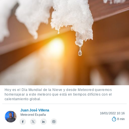
ediante
ecnologías
nos permite
estra
ara seguir
e contenido
stándares
ACEPTAR
sin coste.
Y
CONTINUAR
 botón
continuar",
der a la
CONFIGURACIÓN
ndo la
 de todas
, ya sean
de nuestros
 nos
Hoy es el Día Mundial de la Nieve y desde Meteored queremos
homenajear a este meteoro que está en tiempos difíciles con el
 y análisis
calentamiento global.
tamiento en
b, así como
Juan José Villena
16/01/2022 10:16
un perfil
Meteored España
8 min
para
ublicidad y