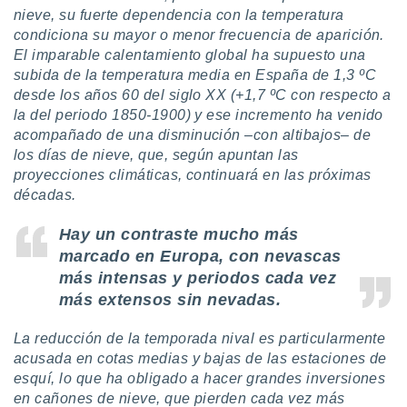
 botón
nieve, su fuerte dependencia con la temperatura
.
condiciona su mayor o menor frecuencia de aparición.
El imparable calentamiento global ha supuesto una
subida de la temperatura media en España de 1,3 ºC
nto,
desde los años 60 del siglo XX (+1,7 ºC con respecto a
cios
la del periodo 1850-1900) y ese incremento ha venido
kies,
acompañado de una disminución –con altibajos– de
ores únicos
los días de nieve, que, según apuntan las
as similares
proyecciones climáticas, continuará en las próximas
nar,
décadas.
rocesar
onales como
 este sitio
Hay un contraste mucho más
recciones IP
marcado en Europa, con nevascas
ficadores de
más intensas y periodos cada vez
 posible
más extensos sin nevadas.
s
 traten tus
nales en
La reducción de la temporada nival es particularmente
 interés
acusada en cotas medias y bajas de las estaciones de
go a lo que
esquí
, lo que ha obligado a hacer grandes inversiones
nerte. Para
en cañones de nieve, que pierden cada vez más
retirar su