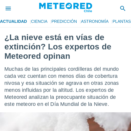
ACTUALIDAD
CIENCIA
PREDICCIÓN
ASTRONOMÍA
PLANTAS
privacidad
¿La nieve está en vías de
o de
eteored.cl)
extinción? Los expertos de
borado por
es para
Meteored opinan
ue la
 que se
Muchas de las principales cordilleras del mundo
e calidad.
eder a este
cada vez cuentan con menos días de cobertura
ediante las
nivosa y esa situación se agrava en otras zonas
opciones:
menos influidas por la altitud. Los expertos de
Meteored analizan la preocupante situación de
ookies y
e forma
este meteoro en el Día Mundial de la Nieve.
d digital
ada, basada
mación