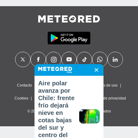
Aire polar
Contacto
Sobre nosotros
FAQ
Términos de uso
avanza por
Chile: frente
Cookies
Política de privacidad
Configuración de privacidad
frío dejará
© 2026 Meteored. Todos los derechos reservados
nieve en
cotas bajas
del sur y
centro del