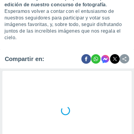
idad
edición de nuestro concurso de fotografía
.
a, utilizar
Esperamos volver a contar con el entusiasmo de
a
nuestros seguidores para participar y votar sus
 la
imágenes favoritas, y, sobre todo, seguir disfrutando
juntos de las increíbles imágenes que nos regala el
da, crear un
cielo.
personalizar
o, uso de
a la
e contenido
Compartir en:
do, medir el
 de la
medir el
 del
 comprender
 través de
s o a través
nación de
edentes de
fuentes,
y mejora de
os, uso de
ados con el