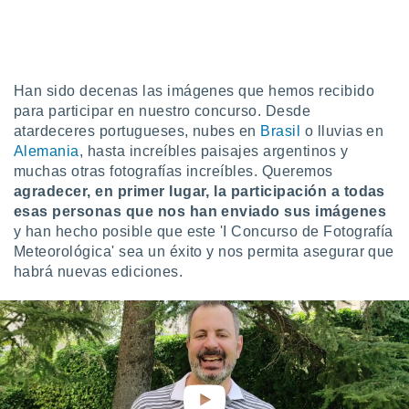
do en
 mismo.
sultar más
 en nuestra
Han sido decenas las imágenes que hemos recibido
 Cookies
y
ualquier
para participar en nuestro concurso. Desde
atardeceres portugueses, nubes en
Brasil
o lluvias en
ento
Alemania
, hasta increíbles paisajes argentinos y
 botón
muchas otras fotografías increíbles. Queremos
ación de
agradecer, en primer lugar, la participación a todas
kies
esas personas
que nos han enviado sus imágenes
 disponible
y han hecho posible que este 'I Concurso de Fotografía
e nuestra
.
Meteorológica' sea un éxito y nos permita asegurar que
habrá nuevas ediciones.
IVAMENTE,
as
 a cookies
 no aceptar
ón de