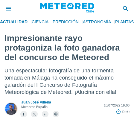
ACTUALIDAD
CIENCIA
PREDICCIÓN
ASTRONOMÍA
PLANTAS
privacidad
Impresionante rayo
o de
eteored.cl)
protagoniza la foto ganadora
borado por
es para
del concurso de Meteored
ue la
 que se
Una espectacular fotografía de una tormenta
e calidad.
eder a este
tomada en Málaga ha conseguido el máximo
ediante las
galardón del I Concurso de Fotografía
opciones:
Meteorológica de Meteored. ¡Alucina con ella!
ookies y
Juan José Villena
e forma
18/07/2022 19:06
Meteored España
2 min
d digital
ada, basada
mación