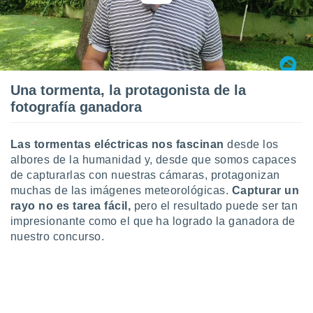
uedes
uestro sitio
ed.cl. En
te
 de que
talarán
e sean
Una tormenta, la protagonista de la
para
fotografía ganadora
a
por el sitio
o se
Las tormentas eléctricas nos fascinan
desde los
cookies para
albores de la humanidad y, desde que somos capaces
de capturarlas con nuestras cámaras, protagonizan
nto ni para
licidad o
muchas de las imágenes meteorológicas.
Capturar un
rayo no es tarea fácil,
pero el resultado puede ser tan
ado, aunque
impresionante como el que ha logrado la ganadora de
sualizar
nuestro concurso.
general no
ada. Puedes
 instalación
y acceder a
io web a
ste abono