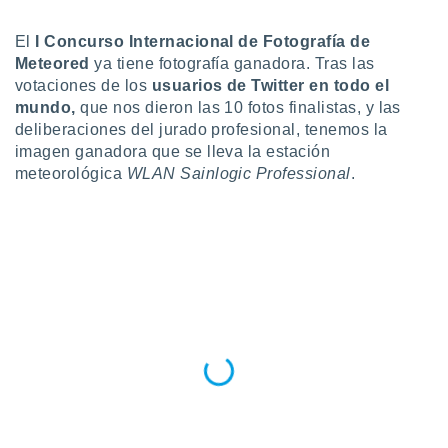
ediante
ecnologías
El
I Concurso Internacional de Fotografía de
nos permite
estra
Meteored
ya tiene fotografía ganadora. Tras las
ara seguir
votaciones de los
usuarios de Twitter en todo el
e contenido
mundo,
que nos dieron las 10 fotos finalistas, y las
stándares
ACEPTAR
deliberaciones del jurado profesional, tenemos la
sin coste.
Y
imagen ganadora que se lleva la estación
CONTINUAR
 botón
meteorológica
WLAN Sainlogic Professional
.
continuar",
der a la
CONFIGURACIÓN
ndo la
 de todas
, ya sean
de nuestros
 nos
 y análisis
tamiento en
b, así como
un perfil
para
ublicidad y