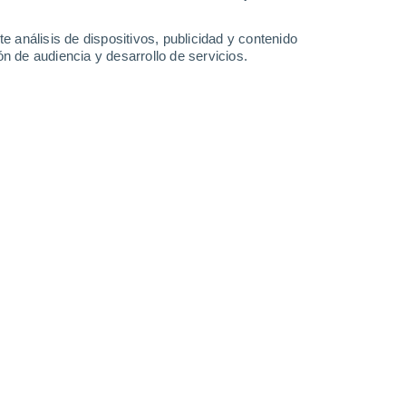
e análisis de dispositivos, publicidad y contenido
n de audiencia y desarrollo de servicios.
s: los gases de efecto invernadero siguen al alza. La Tierra se
23 05:07
5 min
a Mundial
(OMM), la concentración de los
ero —
el dióxido de carbono, el metano y el
n precedentes
. En el último informe del
ernicus, en 2022
el dióxido de carbono ha