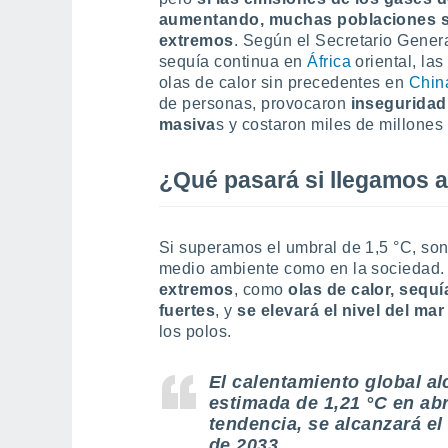
aumentando, muchas poblaciones s
extremos
. Según el Secretario Genera
sequía continua en
África
oriental, la
olas de calor sin precedentes en
Chin
de personas, provocaron
inseguridad 
masiva
s y costaron miles de millones
¿Qué pasará si llegamos a
Si superamos el umbral de 1,5 °C, son 
medio ambiente como en la sociedad
extremos
, como
olas de calor, sequ
fuertes
, y
se elevará el nivel del ma
los polos.
El calentamiento global a
estimada de 1,21 °C en abr
tendencia, se alcanzará el
de 2033.