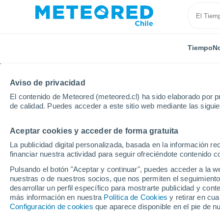
Tiempo
No
TODAS
ACTUALIDAD
CIENCIA
PREDICCIÓN
AST
Aviso de privacidad
El contenido de Meteored (meteored.cl) ha sido elaborado por pr
de calidad. Puedes acceder a este sitio web mediante las sigui
Aceptar cookies y acceder de forma gratuita
La publicidad digital personalizada, basada en la información r
financiar nuestra actividad para seguir ofreciéndote contenido c
Inicio
Noticias
Actualidad
Malas noticias para el
Pulsando el botón "Aceptar y continuar", puedes acceder a la w
nuestras o de nuestros socios, que nos permiten el seguimiento
desarrollar un perfil específico para mostrarte publicidad y co
Malas noticias para el 
más información en nuestra
Política de Cookies
y retirar en cu
Configuración de cookies
que aparece disponible en el pie de n
gases de efecto inver