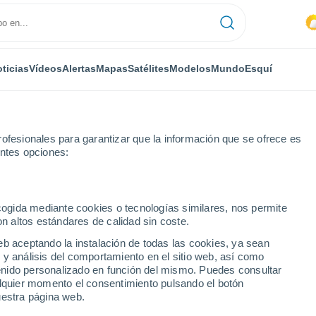
ticias
Vídeos
Alertas
Mapas
Satélites
Modelos
Mundo
Esquí
RONOMÍA
PLANTAS
TIEMPO LIBRE
ofesionales para garantizar que la información que se ofrece es
entes opciones:
ecogida mediante cookies o tecnologías similares, nos permite
on altos estándares de calidad sin coste.
 planeta: los principales gases de efecto invernadero alcanzan niveles
eb aceptando la instalación de todas las cookies, ya sean
 y análisis del comportamiento en el sitio web, así como
ntenido personalizado en función del mismo. Puedes consultar
planeta: los principales
alquier momento el consentimiento pulsando el botón
uestra página web.
nadero alcanzan niveles