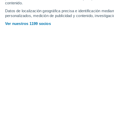
contenido.
Datos de localización geográfica precisa e identificación mediant
personalizados, medición de publicidad y contenido, investigació
Ver nuestros 1199 socios
Los últimos informes no traen noticias muy esperanzadora
calienta a un ritmo crítico y exponencial.
Cintia Cepero
04/07/20
Meteored España
Según la
Organización Meteorológic
principales gases de efecto invernad
óxido nitroso—
alcanzan valores si
Servicio de Cambio Climático de Cop