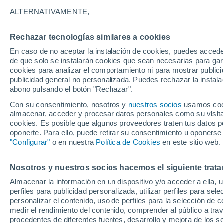
sin precedentes
ALTERNATIVAMENTE,
El dióxido de carbono y el metano si
Rechazar tecnologías similares a cookies
jamás vistos en, al menos, cientos d
En caso de no aceptar la instalación de cookies, puedes accede
de que solo se instalarán cookies que sean necesarias para garan
superar definitivamente el umbral de c
cookies para analizar el comportamiento ni para mostrar publici
publicidad general no personalizada. Puedes rechazar la instala
abono pulsando el botón "Rechazar".
Con su consentimiento, nosotros y
nuestros socios
usamos cooki
almacenar, acceder y procesar datos personales como su visita e
cookies. Es posible que algunos proveedores traten tus datos pe
oponerte. Para ello, puede retirar su consentimiento u oponerse
"Configurar"
o en nuestra
Política de Cookies
en este sitio web.
Nosotros y nuestros socios hacemos el siguiente trata
Almacenar la información en un dispositivo y/o acceder a ella, 
perfiles para publicidad personalizada, utilizar perfiles para sele
personalizar el contenido, uso de perfiles para la selección de c
medir el rendimiento del contenido, comprender al público a tra
procedentes de diferentes fuentes, desarrollo y mejora de los se