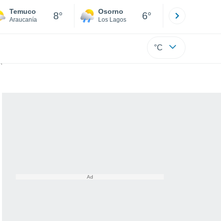
Temuco
Osorno
Puerto
8°
6°
Araucanía
Los Lagos
Los Lagos
°C
 sin precedentes