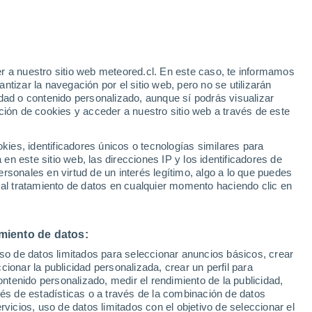
guen aumentando y han alcanzado valores
e miles de años. ¿Estamos más cerca de
r a nuestro sitio web meteored.cl. En este caso, te informamos
tizar la navegación por el sitio web, pero no se utilizarán
alentamiento global del 1,5 °C?
dad o contenido personalizado, aunque sí podrás visualizar
ción de cookies y acceder a nuestro sitio web a través de este
es, identificadores únicos o tecnologías similares para
n este sitio web, las direcciones IP y los identificadores de
rsonales en virtud de un interés legítimo, algo a lo que puedes
 al tratamiento de datos en cualquier momento haciendo clic en
miento de datos:
uso de datos limitados para seleccionar anuncios básicos, crear
ccionar la publicidad personalizada, crear un perfil para
ontenido personalizado, medir el rendimiento de la publicidad,
vés de estadísticas o a través de la combinación de datos
rvicios, uso de datos limitados con el objetivo de seleccionar el