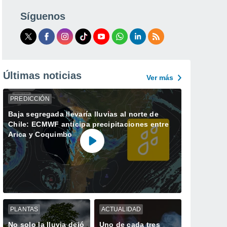
Síguenos
Últimas noticias
Ver más
PREDICCIÓN
Baja segregada llevaría lluvias al norte de
Chile: ECMWF anticipa precipitaciones entre
Arica y Coquimbo
PLANTAS
ACTUALIDAD
No solo la lluvia dejó
Uno de cada tres