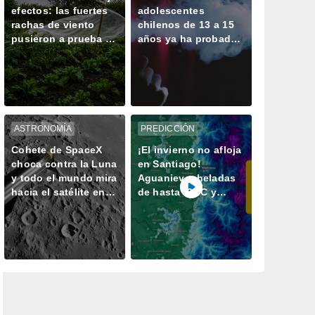
efectos: las fuertes
adolescentes
rachas de viento
chilenos de 13 a 15
pusieron a prueba a
años ya ha probado
frutales y cultivos
un vapeador
ASTRONOMÍA
PREDICCIÓN
Cohete de SpaceX
¡El invierno no afloja
choca contra la Luna
en Santiago!
y todo el mundo mira
Aguanieve, heladas
hacia el satélite en
de hasta -3 °C y
busca del cráter
chubascos marcarán
el fin de semana en
la RM